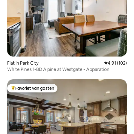
Flat in Park City
Gemiddelde beo
4,91 (102)
White Pines 1-BD Alpine at Westgate - Apparation
Favoriet van gasten
Topfavoriet van gasten