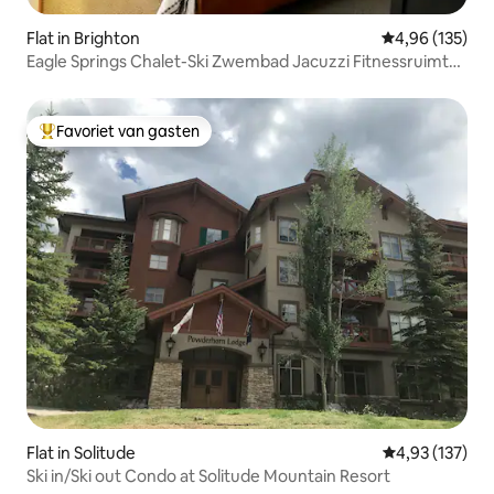
Flat in Brighton
Gemiddelde beo
4,96 (135)
Eagle Springs Chalet-Ski Zwembad Jacuzzi Fitnessruimte
Sauna
Favoriet van gasten
Topfavoriet van gasten
Flat in Solitude
Gemiddelde beo
4,93 (137)
Ski in/Ski out Condo at Solitude Mountain Resort