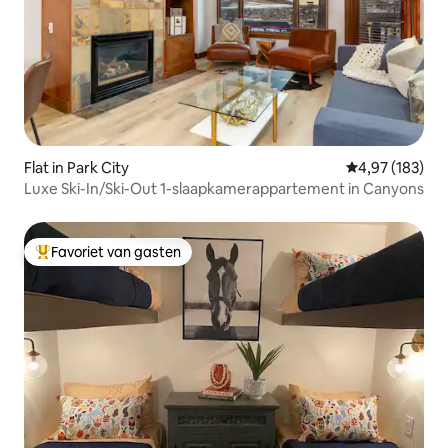
Flat in Park City
Gemiddelde beo
4,97 (183)
Luxe Ski-In/Ski-Out 1-slaapkamerappartement in Canyons
Favoriet van gasten
Topfavoriet van gasten