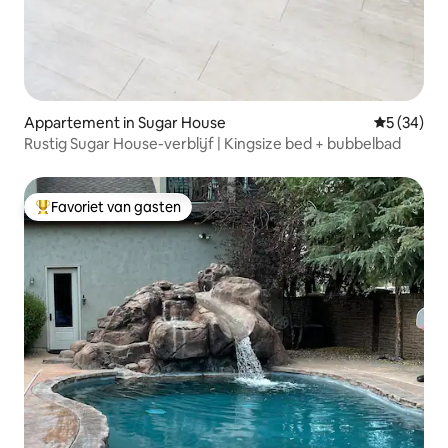
Appartement in Sugar House
Gemiddelde
5 (34)
Rustig Sugar House-verblijf | Kingsize bed + bubbelbad
Favoriet van gasten
Topfavoriet van gasten