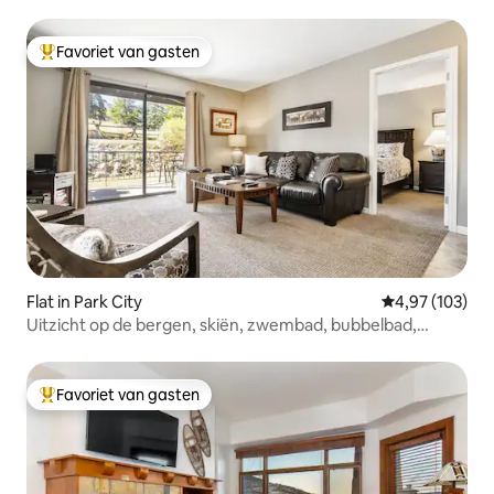
Favoriet van gasten
Topfavoriet van gasten
Flat in Park City
Gemiddelde beo
4,97 (103)
Uitzicht op de bergen, skiën, zwembad, bubbelbad,
tennis, golf
Favoriet van gasten
Topfavoriet van gasten