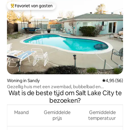
Favoriet van gasten
Topfavoriet van gasten
Woning in Sandy
Gemiddelde be
4,95 (56)
Gezellig huis met een zwembad, bubbelbad en
Wat is de beste tijd om Salt Lake City te
stoomdouche
bezoeken?
Maand
Gemiddelde
Gemiddelde
prijs
temperatuur