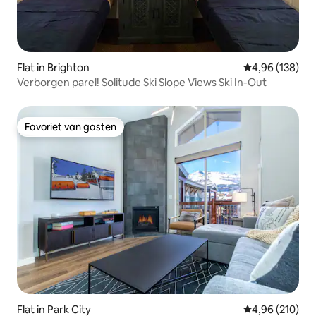
Flat in Brighton
Gemiddelde beo
4,96 (138)
Verborgen parel! Solitude Ski Slope Views Ski In-Out
Favoriet van gasten
Favoriet van gasten
Flat in Park City
Gemiddelde beo
4,96 (210)