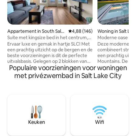
Appartement in South Salt
Gemiddelde beoordeling van 4,8
4,88 (146)
Woning in Salt Lak
Lake City
Suite met kingsize bed in het centrum,
Moderne oase me
gratis
prachtig uitzicht 
Ervaar luxe en gemak in hartje SLC! Met
Deze moderne a
parkeren|Zwembad|Fitnessruimte|Spa
een prachtig uitzicht op de bergen en de
combineert strakk
beste voorzieningen is dit de perfecte
een prachtig uitz
uitvalsbasis. Gelegen op 2 blokken van
Mountains. De ka
Populaire voorzieningen voor woningen
de snelweg en tegenover TRAX, ben je
deuren laten binn
op enkele minuten van dit alles. • 🛏️
samensmelten en l
met privézwembad in Salt Lake City
Kingsize bed + GRATIS
in de leefruimtes 
wasmachine/droger • 🏊‍♀️ Het hele jaar
5 december 2025 i
door verwarmd zwembad en spa • 🚗
zwembadonderho
GRATIS omheind parkeren •
installatie; tariev
Fitnesscentrum van💪 twee
Een zwembad, spa,
verdiepingen • 🎥 Bioscoop en
buitenruimte met
speelkamer • 🌟 Lounge op het dak • 📺
dakterras met 360
55inch Roku TV + 1200 Mbps WiFi • 🕒 7
ervaring complee
Keuken
Wifi
minuten naar het centrum | 9 minuten
FEESTEN/EVENEM
naar de luchthaven | 35 minuten naar
FOTO-/VIDEOPRO