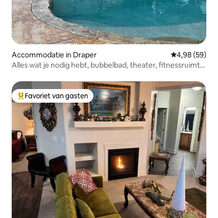
Accommodatie in Draper
Gemiddelde be
4,98 (59)
Alles wat je nodig hebt, bubbelbad, theater, fitnessruimte,
open haarden
Favoriet van gasten
Topfavoriet van gasten