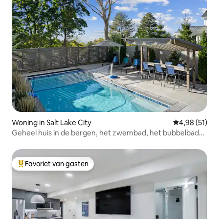
Woning in Salt Lake City
Gemiddelde be
4,98 (51)
Geheel huis in de bergen, het zwembad, het bubbelbad
en de ski
Favoriet van gasten
Topfavoriet van gasten