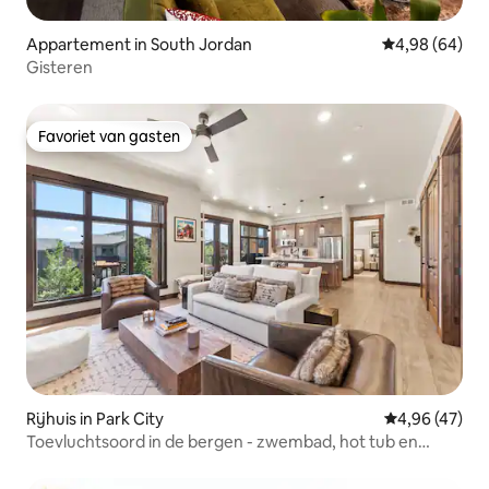
Appartement in South Jordan
Gemiddelde be
4,98 (64)
Gisteren
Favoriet van gasten
Favoriet van gasten
Rijhuis in Park City
Gemiddelde be
4,96 (47)
Toevluchtsoord in de bergen - zwembad, hot tub en
fitnessruimte