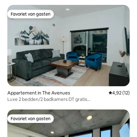
Favoriet van gasten
Favoriet van gasten
Appartement in The Avenues
Gemiddelde be
4,92 (12)
Luxe 2 bedden/2 badkamers DT gratis
parkeren/zwembad/hot tub
Favoriet van gasten
Favoriet van gasten