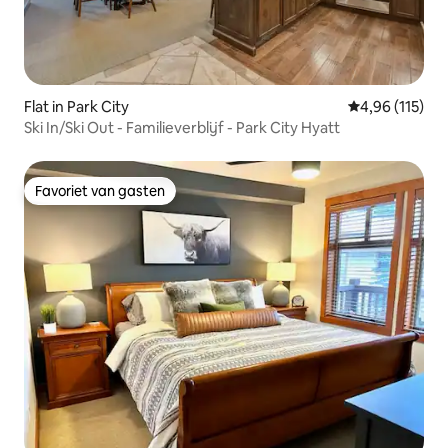
Flat in Park City
Gemiddelde beo
4,96 (115)
Ski In/Ski Out - Familieverblijf - Park City Hyatt
Favoriet van gasten
Favoriet van gasten