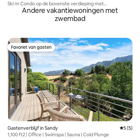
Ski-In Condo op de bovenste verdieping met
Andere vakantiewoningen met
voorzieningen van wereldklasse
zwembad
Favoriet van gasten
Favoriet van gasten
Gastenverblijf in Sandy
Gemiddeld
5 (5)
1,100 ft2 | Office | Swimspa | Sauna | Cold Plunge