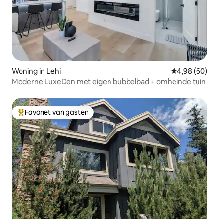
Woning in Lehi
Gemiddelde be
4,98 (60)
Moderne LuxeDen met eigen bubbelbad + omheinde tuin
Favoriet van gasten
Topfavoriet van gasten