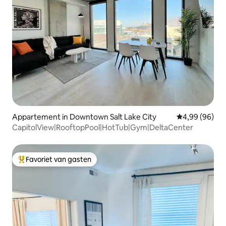
Appartement in Downtown Salt Lake City
Gemiddelde be
4,99 (96)
CapitolView|RooftopPool|HotTub|Gym|DeltaCenter
Favoriet van gasten
Topfavoriet van gasten