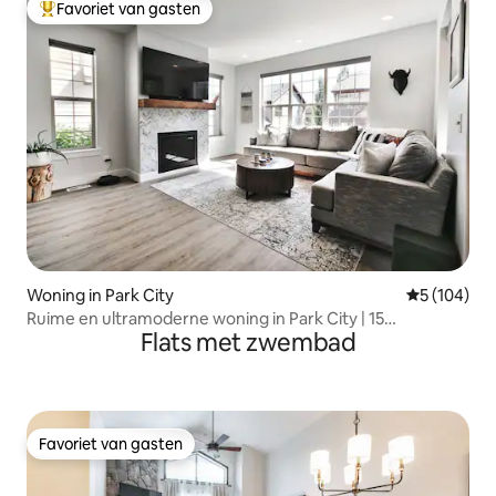
Favoriet van gasten
Topfavoriet van gasten
Woning in Park City
Gemiddelde 
5 (104)
Ruime en ultramoderne woning in Park City | 15
Flats met zwembad
slaapplaatsen
Favoriet van gasten
Favoriet van gasten