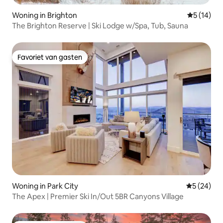
Woning in Brighton
Gemiddelde
5 (14)
The Brighton Reserve | Ski Lodge w/Spa, Tub, Sauna
Favoriet van gasten
Favoriet van gasten
Woning in Park City
Gemiddelde
5 (24)
The Apex | Premier Ski In/Out 5BR Canyons Village