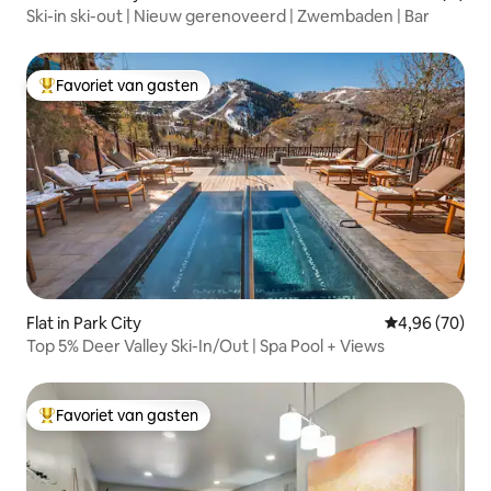
Ski-in ski-out | Nieuw gerenoveerd | Zwembaden | Bar
Favoriet van gasten
Topfavoriet van gasten
Flat in Park City
Gemiddelde be
4,96 (70)
Top 5% Deer Valley Ski-In/Out | Spa Pool + Views
Favoriet van gasten
Topfavoriet van gasten