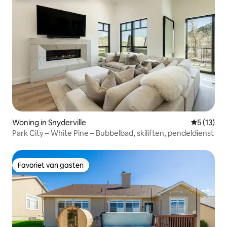
Woning in Snyderville
Gemiddeld
5 (13)
Park City – White Pine – Bubbelbad, skiliften, pendeldienst
Favoriet van gasten
Favoriet van gasten