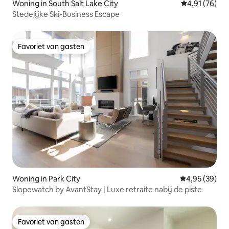
Woning in South Salt Lake City
Gemiddelde be
4,91 (76)
Stedelijke Ski-Business Escape
Favoriet van gasten
Favoriet van gasten
Woning in Park City
Gemiddelde be
4,95 (39)
Slopewatch by AvantStay | Luxe retraite nabij de piste
Favoriet van gasten
Favoriet van gasten