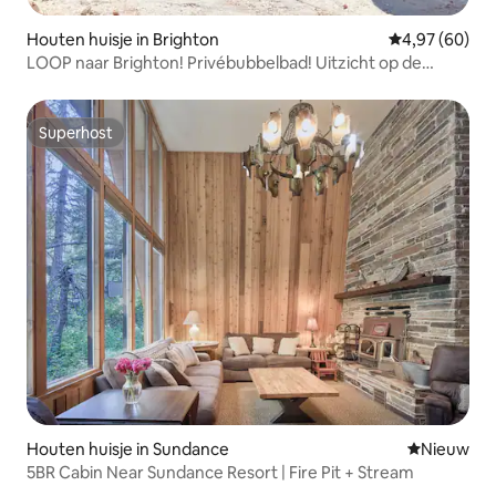
Houten huisje in Brighton
Gemiddelde be
4,97 (60)
LOOP naar Brighton! Privébubbelbad! Uitzicht op de
bergen!
Superhost
Superhost
Houten huisje in Sundance
Nieuwe ac
Nieuw
5BR Cabin Near Sundance Resort | Fire Pit + Stream