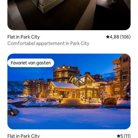
Flat in Park City
Gemiddelde beo
4,88 (106)
Comfortabel appartement in Park City
Favoriet van gasten
Favoriet van gasten
Flat in Park City
Gemiddeld
5 (11)