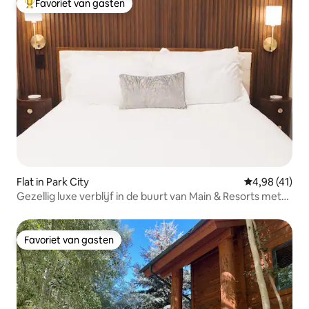
Favoriet van gasten
Topfavoriet van gasten
Flat in Park City
Gemiddelde be
4,98 (41)
Gezellig luxe verblijf in de buurt van Main & Resorts met
hot tub en WD!
Favoriet van gasten
Favoriet van gasten