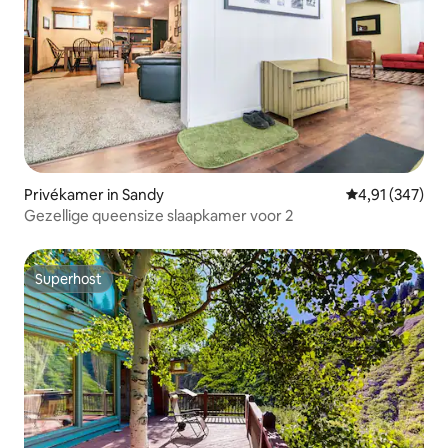
Privékamer in Sandy
Gemiddelde beo
4,91 (347)
Gezellige queensize slaapkamer voor 2
Superhost
Superhost