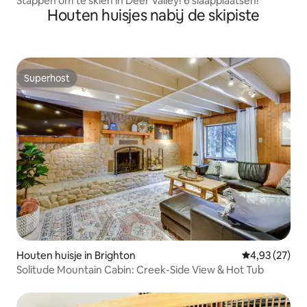
Stappen om te skiën in Deer Valley! 6 slaapplaatsen!
Houten huisjes nabij de skipiste
Superhost
Superhost
Houten huisje in Brighton
Gemiddelde be
4,93 (27)
Solitude Mountain Cabin: Creek-Side View & Hot Tub