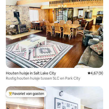
Houten huisje in Salt Lake City
Gemiddelde b
4,67 (9)
Rustig houten huisje tussen SLC en Park City
Favoriet van gasten
Topfavoriet van gasten