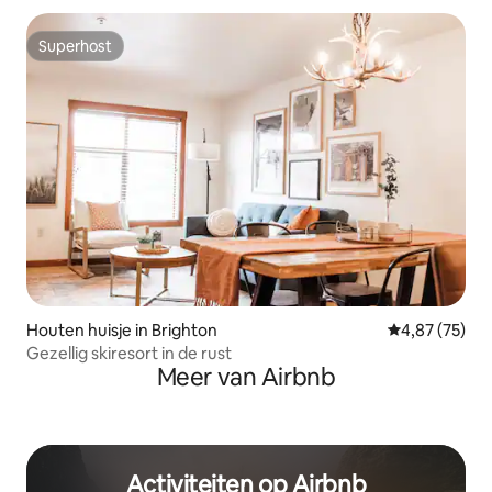
Superhost
Superhost
Houten huisje in Brighton
Gemiddelde be
4,87 (75)
Gezellig skiresort in de rust
Meer van Airbnb
Activiteiten op Airbnb