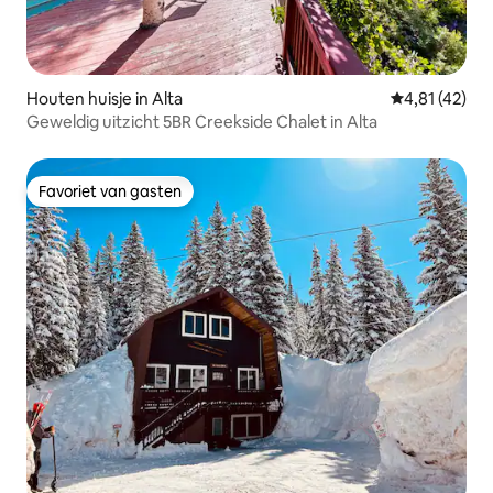
Houten huisje in Alta
Gemiddelde b
4,81 (42)
Geweldig uitzicht 5BR Creekside Chalet in Alta
Favoriet van gasten
Favoriet van gasten