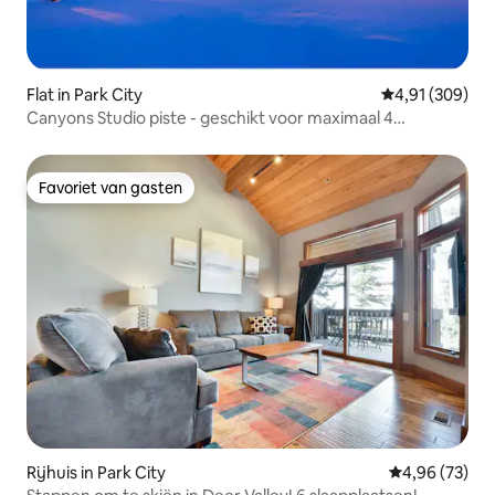
Flat in Park City
Gemiddelde beo
4,91 (309)
Canyons Studio piste - geschikt voor maximaal 4
personen
Favoriet van gasten
Favoriet van gasten
Rijhuis in Park City
Gemiddelde be
4,96 (73)