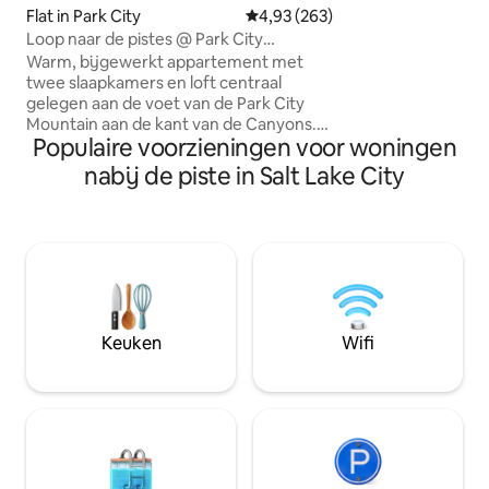
resort, waaronder 
Flat in Park City
Gemiddelde beoordeling van 4,9
4,93 (263)
restaurants, Owl b
Loop naar de pistes @ Park City
delicatessenwinkel
Mountain/Canyons
Warm, bijgewerkt appartement met
huisje is de belic
twee slaapkamers en loft centraal
luxe stijl van Sundance.
gelegen aan de voet van de Park City
rekening mee dat
Mountain aan de kant van de Canyons.
niet ideaal is voor
Populaire voorzieningen voor woningen
Loop naar de skiliften, restaurants, bars,
we kunst en klein
golf en andere voorzieningen in Park
nabij de piste in Salt Lake City
die we koesteren, i
City Mountain/ Canyon 's Village. Het
appartement is centraal gelegen en
slechts tien minuten van het centrum en
de PC-kruising. Geniet op het terrein
van het bubbelbad, het zwembad, de
tennisbaan en de sauna op loopafstand
van het appartement. Er is ook een
gratis Canyons-shuttle die rechtstreeks
Keuken
Wifi
vanaf mijn voordeur recht naar de lift
gaat als je niet wilt lopen