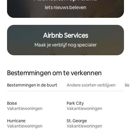
Iets nieuws beleven
Airbnb Services
Maak je verblijf nog specialer
Bestemmingen om te verkennen
Bestemmingen in de buurt
Andere soorten verblijven
Bes
Boise
Park City
Vakantiewoningen
Vakantiewoningen
Hurricane
St. George
Vakantiewoningen
Vakantiewoningen