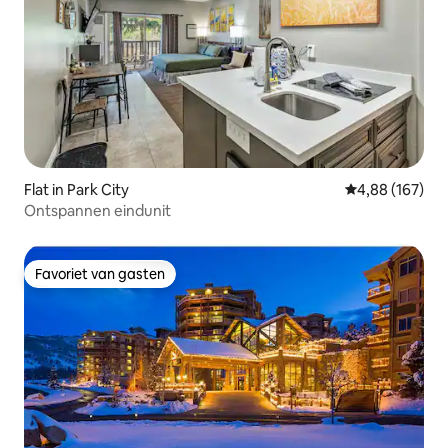
Flat in Park City
Gemiddelde beo
4,88 (167)
Ontspannen eindunit
Favoriet van gasten
Favoriet van gasten