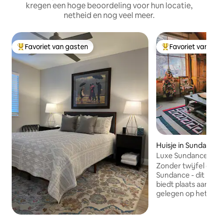
kregen een hoge beoordeling voor hun locatie,
netheid en nog veel meer.
Favoriet van gasten
Favoriet van g
Topfavoriet van gasten
Topfavoriet van 
Huisje in Sundanc
Luxe Sundance Co
lopen naar resort
Zonder twijfel de b
Sundance - dit pra
biedt plaats aan 4
gelegen op het ter
Sundance Resort e
lopen van de voor