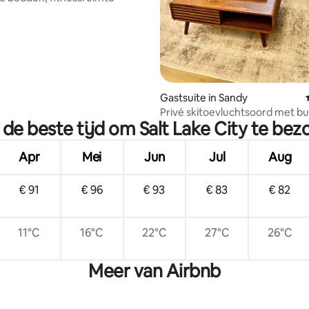
Gastsuite in Sandy
Privé skitoevluchtsoord met bu
 de beste tijd om Salt Lake City te be
15 min Snowbird
Apr
Mei
Jun
Jul
Aug
€ 91
€ 96
€ 93
€ 83
€ 82
11°C
16°C
22°C
27°C
26°C
Meer van Airbnb