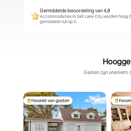
Gemiddelde beoordeling van 4,8
Accommodaties in Salt Lake City worden hoog 
gemiddeld 4,8 op 5.
Hooggew
Gasten zijn unaniem:
Favoriet van gasten
Favor
Topfavoriet van gasten
Topfavor