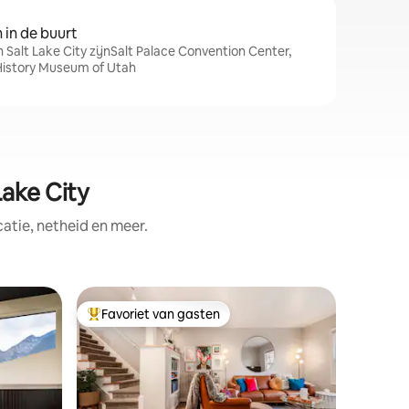
in de buurt
 Salt Lake City zijnSalt Palace Convention Center,
 History Museum of Utah
ake City
tie, netheid en meer.
Gastenver
Favoriet van gasten
Favor
Topfavoriet van gasten
Topfavo
Mountain
bubbelb
Verschole
de ravijn
serene t
verbindi