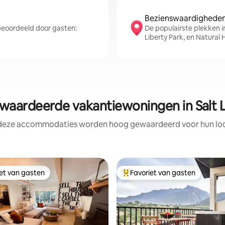
Bezienswaardigheden 
beoordeeld door gasten:
De populairste plekken in
Liberty Park, en Natural
aardeerde vakantiewoningen in Salt L
 deze accommodaties worden hoog gewaardeerd voor hun loca
iet van gasten
Favoriet van gasten
iet van gasten
Topfavoriet van gasten