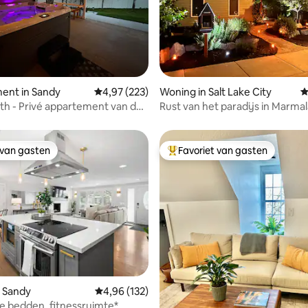
ent in Sandy
Gemiddelde beoordeling van 4,97 op 5, 223 r
4,97 (223)
Woning in Salt Lake City
G
g van 4,98 op 5, 88 recensies
th - Privé appartement van de
Rust van het paradijs in Marma
oeder
 van gasten
Favoriet van gasten
 van gasten
Topfavoriet van gasten
 van 4,95 op 5, 260 recensies
 Sandy
Gemiddelde beoordeling van 4,96 op 5, 132 r
4,96 (132)
ize bedden, fitnessruimte*