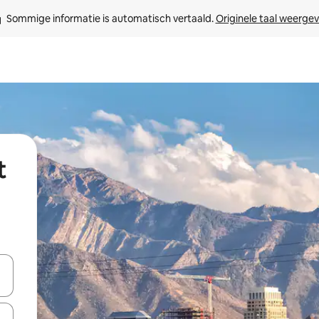
Sommige informatie is automatisch vertaald. 
Originele taal weerge
t
een keuze met je de pijltjestoetsen omhoog en omlaag, óf door te tikk