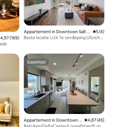
Appartement in Downtown Salt L
Gemiddelde beoor
5 (4)
ake City
Beste locatie LUX 7e verdieping Uitzicht
ecensies
emiddelde beoordeling van 4,97 op 5, 169 recensies
4,97 (169)
Beste voorzieningen
lade
Superhost
Superhost
ecensies
Appartement in Downtown S
Gemiddelde beoordeli
4,87 (45)
alt Lake City
Bekijken|DeltaCenter|Loopafstand|Locatie|Kingsize