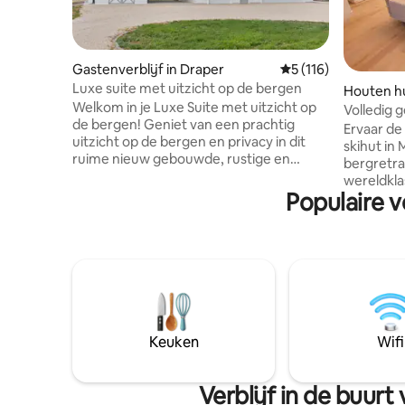
Gastenverblijf in Draper
Gemiddelde beoordel
5 (116)
Luxe suite met uitzicht op de bergen
Houten hu
Welkom in je Luxe Suite met uitzicht op
Volledig 
de bergen! Geniet van een prachtig
Cabin me
Ervaar de
uitzicht op de bergen en privacy in dit
skihut i
ruime nieuw gebouwde, rustige en
bergretra
centraal gelegen pension van 800
wereldkla
vierkante meter. Deze prachtige
Populaire v
afstand (
landelijke omgeving ligt dicht bij Salt
zijn). Ons
Lake City, gerenommeerde skipistes en
het Wasat
vele prachtige wandelpaden. Ontspan na
combineer
een drukke dag op het werk of een dag
Zeg vaarw
op de pistes door een maaltijd te
een poede
bereiden in de goed gevulde keuken, te
Van deur n
ontspannen in de spa-achtige badkamer
minuten! 
met het luxe bad voor twee personen of
sneeuw in
Keuken
Wifi
te loungen in het gezellige kingsize bed.
geschiede
geskied! Hadden we het al over het
bubbelba
Verblijf in de buur