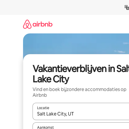
Ga
direct
naar
inhoud
Vakantieverblijven in Sal
Lake City
Vind en boek bijzondere accommodaties op
Airbnb
Locatie
Wanneer er resultaten beschikbaar zijn, maak je 
Aankomst