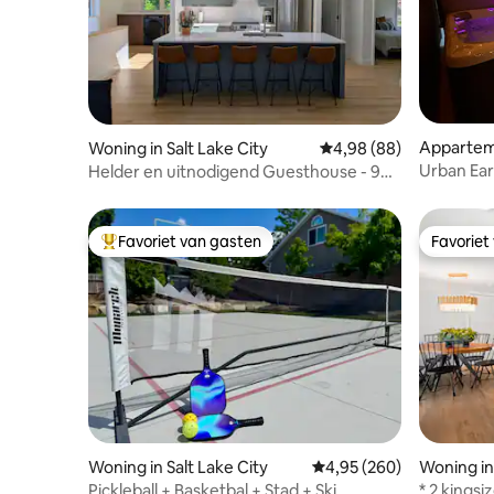
Appartem
Woning in Salt Lake City
Gemiddelde beoordelin
4,98 (88)
Urban Ear
Helder en uitnodigend Guesthouse - 9e
schoonm
& 9e
Favoriet van gasten
Favoriet
Topfavoriet van gasten
Favoriet
Woning in Salt Lake City
Gemiddelde beoordeling
4,95 (260)
Woning in
Pickleball + Basketbal + Stad + Ski
* 2 kings