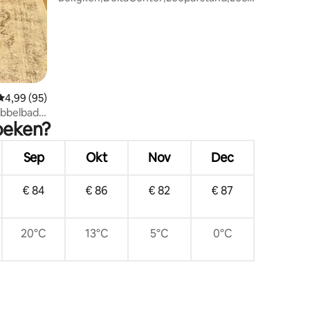
bed|Fitnessruimte
Gemiddelde beoordeling van 4,99 op 5, 95 recensies
4,99 (95)
bbelbad |
zoeken?
Sep
Okt
Nov
Dec
€ 84
€ 86
€ 82
€ 87
20°C
13°C
5°C
0°C