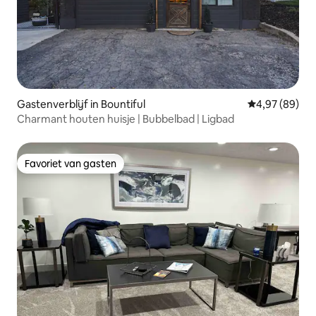
Gastenverblijf in Bountiful
Gemiddelde be
4,97 (89)
Charmant houten huisje | Bubbelbad | Ligbad
Favoriet van gasten
Favoriet van gasten