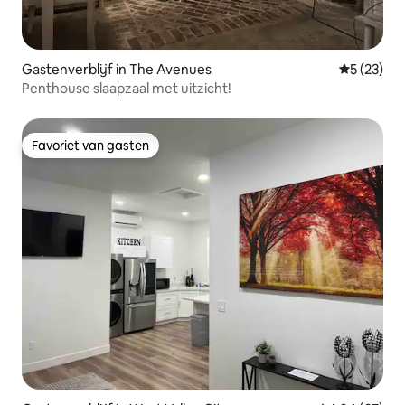
Gastenverblijf in The Avenues
Gemiddelde
5 (23)
Penthouse slaapzaal met uitzicht!
Favoriet van gasten
Favoriet van gasten