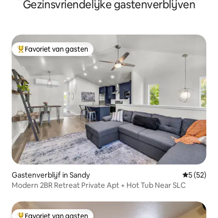
Gezinsvriendelijke gastenverblijven
Favoriet van gasten
Topfavoriet van gasten
Gastenverblijf in Sandy
Gemiddelde
5 (52)
Modern 2BR Retreat Private Apt + Hot Tub Near SLC
Favoriet van gasten