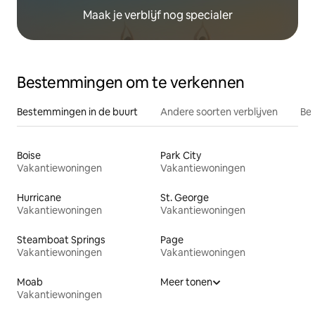
Maak je verblijf nog specialer
Bestemmingen om te verkennen
Bestemmingen in de buurt
Andere soorten verblijven
Bes
Boise
Park City
Vakantiewoningen
Vakantiewoningen
Hurricane
St. George
Vakantiewoningen
Vakantiewoningen
Steamboat Springs
Page
Vakantiewoningen
Vakantiewoningen
Moab
Meer tonen
Vakantiewoningen