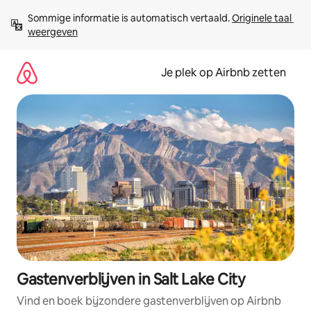
Ga
Sommige informatie is automatisch vertaald. 
Originele taal 
direct
weergeven
naar
inhoud
Je plek op Airbnb zetten
Gastenverblijven in Salt Lake City
Vind en boek bijzondere gastenverblijven op Airbnb