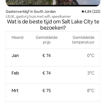
Gastenverblijf in South Jordan
Gemiddelde beo
4,84 (222)
LEUK, gastvrij huis met wifi, speelkamer
Wat is de beste tijd om Salt Lake City te
bezoeken?
Maand
Gemiddelde
Gemiddelde
prijs
temperatuur
Jan
€ 74
0°C
Feb
€ 74
3°C
Mrt
€ 75
8°C