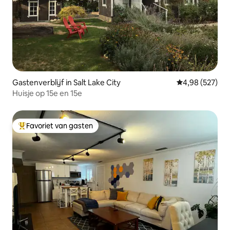
Gastenverblijf in Salt Lake City
Gemiddelde beo
4,98 (527)
Huisje op 15e en 15e
Favoriet van gasten
Topfavoriet van gasten