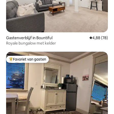
Gastenverblijf in Bountiful
Gemiddelde be
4,88 (78)
Royale bungalow met kelder
Favoriet van gasten
Topfavoriet van gasten