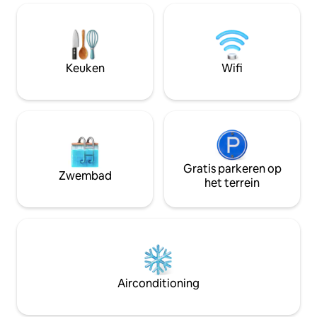
restaurants op slechts twee of drie
straten verderop. Onze keuken is
voorzien van een koelkast, magnetron,
kookplaat en een koffiezetapparaat. We
hebben geen oven. Dit is de plek waar
Keuken
Wifi
de studio klaar staat om je direct thuis te
laten voelen in Salt Lake!
Gratis parkeren op
Zwembad
het terrein
Airconditioning