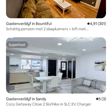
Gastenverblijf in Bountiful
Gemiddelde beo
4,91 (301)
Schattig pension met 2 slaapkamers + loft met
parkeerplaats
Superhost
Superhost
Gastenverblijf in Sandy
Gemiddeld
5 (3)
Cozy Getaway Close 2 Ski/Hike in SLC EV Charger