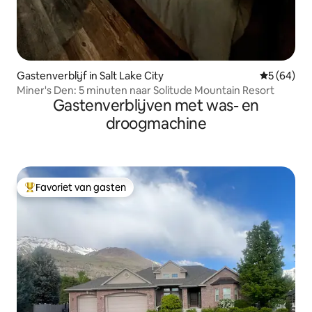
Gastenverblijf in Salt Lake City
Gemiddelde
5 (64)
Miner's Den: 5 minuten naar Solitude Mountain Resort
Gastenverblijven met was- en
droogmachine
Favoriet van gasten
Topfavoriet van gasten