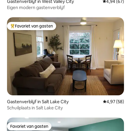
Gastenverblijf in West Valley City
Gemiddelde be
4,94 (67)
Eigen modern gastenverblijf
Favoriet van gasten
Topfavoriet van gasten
Gastenverblijf in Salt Lake City
Gemiddelde be
4,97 (58)
Schuilplaats in Salt Lake City
Favoriet van gasten
Favoriet van gasten