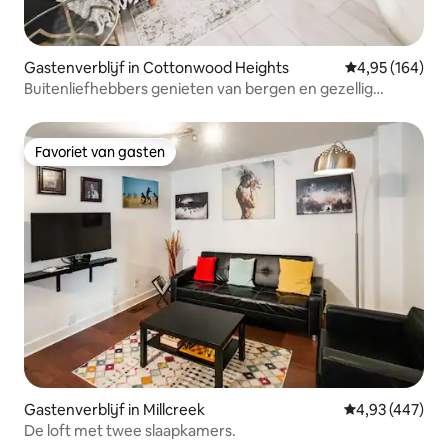
Gastenverblijf in Cottonwood Heights
Gemiddelde beo
4,95 (164)
Buitenliefhebbers genieten van bergen en gezellig
toevluchtsoord
Favoriet van gasten
Favoriet van gasten
Gastenverblijf in Millcreek
Gemiddelde beo
4,93 (447)
De loft met twee slaapkamers.