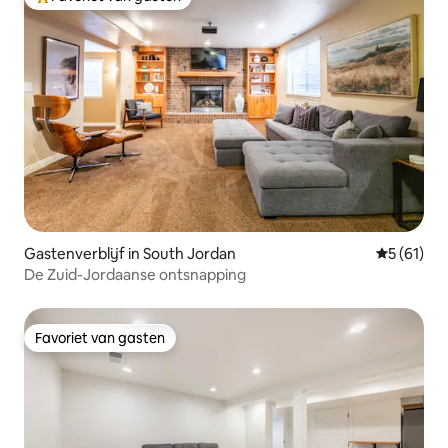
Topfavoriet van gasten
Gastenverblijf in South Jordan
Gemiddelde
5 (61)
De Zuid-Jordaanse ontsnapping
Favoriet van gasten
Favoriet van gasten