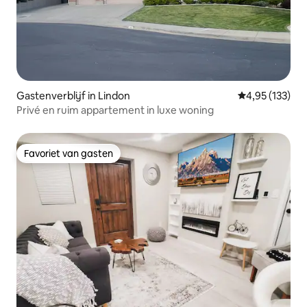
Gastenverblijf in Lindon
Gemiddelde beo
4,95 (133)
Privé en ruim appartement in luxe woning
Favoriet van gasten
Favoriet van gasten