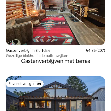
Gastenverblijf in Bluffdale
Gemiddelde beo
4,85 (207)
Gezellige blokhut in de buitenwijken
Gastenverblijven met terras
Favoriet van gasten
Favoriet van gasten