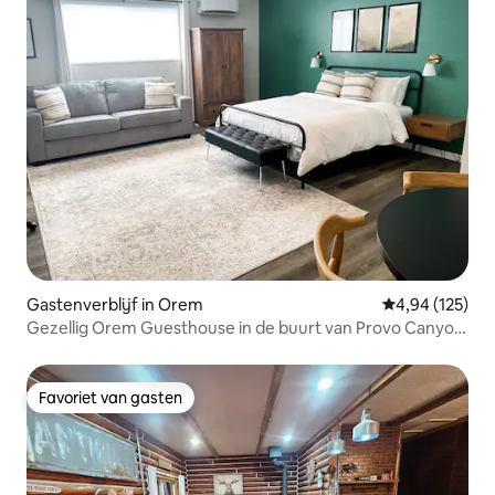
Gastenverblijf in Orem
Gemiddelde beo
4,94 (125)
Gezellig Orem Guesthouse in de buurt van Provo Canyon,
BYU, UVU
Favoriet van gasten
Favoriet van gasten