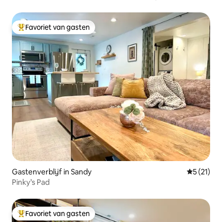
wasmachine, droger
Favoriet van gasten
Topfavoriet van gasten
Gastenverblijf in Sandy
Gemiddeld
5 (21)
Pinky’s Pad
Favoriet van gasten
Topfavoriet van gasten