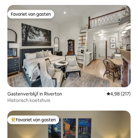
Favoriet van gasten
Favoriet van gasten
Gastenverblijf in Riverton
Gemiddelde beo
4,98 (217)
Historisch koetshuis
Favoriet van gasten
Topfavoriet van gasten