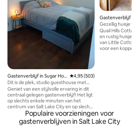
Gastenverblijf in
od Heights
Gezellig huisje vo
wandelaars- en sk
Quail Hills Cottage
en rustig huisje v
van Little Cottonw
voor een koppeluit
en nog veel meer.
8,5 mijl van Alta 
Het is 0,5 mijl naa
shuttle, en 18 mijl
Gastenverblijf in Sugar Hou
Gemiddelde beoordeling van 4,9
4,95 (503)
Gelegen op een ce
se
Dit is de plek, studio guesthouse met
wandelen, skiën en
stijl
Geniet van een stijlvolle ervaring in dit
wat je nodig hebt 
centraal gelegen gastenverblijf! Het ligt
winternacht of on
op slechts enkele minuten van het
gedeelde achtertu
centrum van Salt Lake City en op slechts
**Tijdens DE WI
Populaire voorzieningen voor
30 minuten van de meeste skigebieden.
het raadzaam om
De droom van een skiër!! Geweldige
mee te nemen
gastenverblijven in Salt Lake City
toegang tot de snelweg, en gelegen in
de schattige beloopbare buurt Highland
Park. Het heeft meerdere winkels en