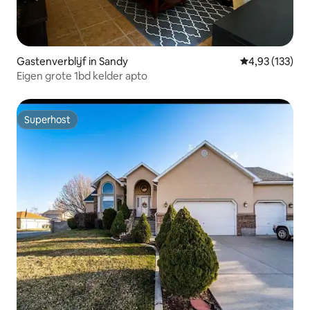
Gastenverblijf in Sandy
Gemiddelde beo
4,93 (133)
Eigen grote 1bd kelder apto
Superhost
Superhost