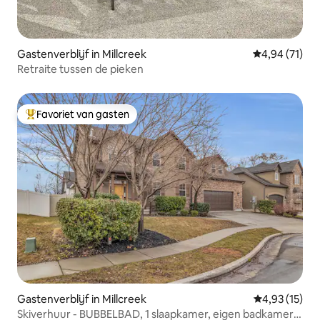
Gastenverblijf in Millcreek
Gemiddelde be
4,94 (71)
Retraite tussen de pieken
Favoriet van gasten
Topfavoriet van gasten
Gastenverblijf in Millcreek
Gemiddelde be
4,93 (15)
Skiverhuur - BUBBELBAD, 1 slaapkamer, eigen badkamer,