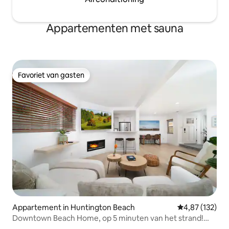
Appartementen met sauna
Favoriet van gasten
Favoriet van gasten
Appartement in Huntington Beach
Gemiddelde beo
4,87 (132)
Downtown Beach Home, op 5 minuten van het strand!
Achtertuin, BBQ