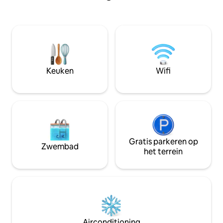
tot de culturele hotspots en culinaire
meer dan je echt n
hoogstandjes van de stad.
weer contact make
Voorzieningen zijn onder andere:
balans vinden. Een
zwembad, sauna, stoomcabine,
spirituele zoekers
fitnessruimte, basketbalveld,
stadsmensen, ons d
tennisbaan. 1 parkeerplaats inbegrepen
contact komt met 
tijdens uw verblijf.
belangrijkst is.
Keuken
Wifi
Gratis parkeren op
Zwembad
het terrein
Airconditioning