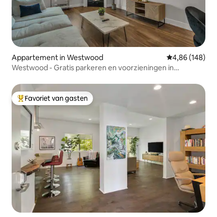
Appartement in Westwood
Gemiddelde beo
4,86 (148)
Westwood - Gratis parkeren en voorzieningen in
resortstijl
Favoriet van gasten
Topfavoriet van gasten