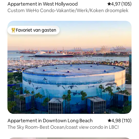
Appartement in West Hollywood
Gemiddelde beo
4,97 (105)
Custom WeHo Condo-Vakantie/Werk/Koken droomplek
Favoriet van gasten
Topfavoriet van gasten
Appartement in Downtown Long Beach
Gemiddelde beo
4,98 (110)
The Sky Room-Best Ocean/coast view condo in LBC!