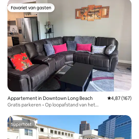
Favoriet van gasten
Favoriet van gasten
Appartement in Downtown Long Beach
Gemiddelde beo
4,87 (167)
Gratis parkeren • Op loopafstand van het
congrescentrum en het strand
Superhost
Superhost