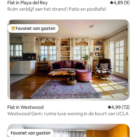
Flat in Playa del Rey
Gemiddelde b
4,89 (9)
Ruim verblijf aan het strand | Patio en pooltafel
Favoriet van gasten
Topfavoriet van gasten
Flat in Westwood
Gemiddelde be
4,99 (72)
Westwood Gem: ruime luxe woning in de buurt van UCLA
Favoriet van gasten
Favoriet van gasten