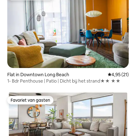
Flat in Downtown Long Beach
Gemiddelde be
4,95 (21)
1- Bdr Penthouse | Patio | Dicht bij het strand★★ ★★
Favoriet van gasten
Favoriet van gasten