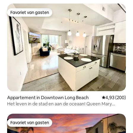
Favoriet van gasten
Favoriet van gasten
Appartement in Downtown Long Beach
Gemiddelde beo
4,93 (200)
Het leven in de stad en aan de oceaan! Queen Mary
Convention Center
Favoriet van gasten
Favoriet van gasten