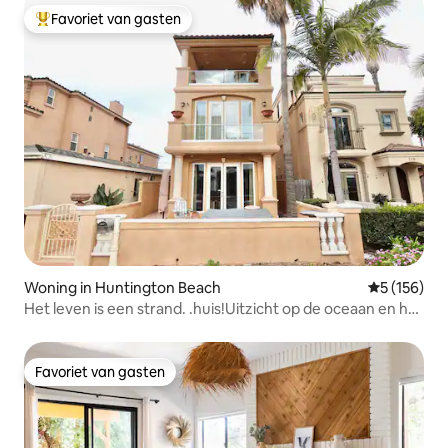
Favoriet van gasten
Topfavoriet van gasten
Woning in Huntington Beach
Gemiddelde 
5 (156)
Het leven is een strand. .huis!Uitzicht op de oceaan en het
meer, aan het strand
Favoriet van gasten
Favoriet van gasten