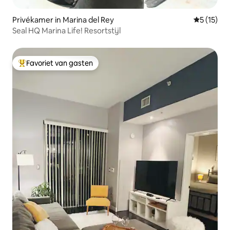
Privékamer in Marina del Rey
Gemiddeld
5 (15)
Seal HQ Marina Life! Resortstijl
Favoriet van gasten
Topfavoriet van gasten