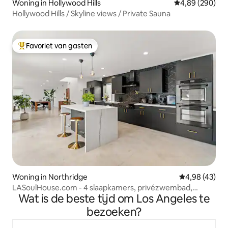
Woning in Hollywood Hills
Gemiddelde beo
4,89 (290)
Hollywood Hills / Skyline views / Private Sauna
Favoriet van gasten
Topfavoriet van gasten
Woning in Northridge
Gemiddelde be
4,98 (43)
LASoulHouse.com - 4 slaapkamers, privézwembad,
Wat is de beste tijd om Los Angeles te
oasistuin
bezoeken?