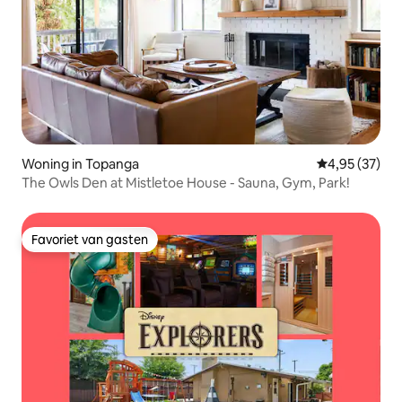
Woning in Topanga
Gemiddelde be
4,95 (37)
The Owls Den at Mistletoe House - Sauna, Gym, Park!
Favoriet van gasten
Favoriet van gasten