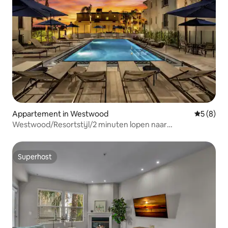
Appartement in Westwood
Gemiddeld
5 (8)
Westwood/Resortstijl/2 minuten lopen naar
UCLA/Parkeren/Slaapbank
Superhost
Superhost