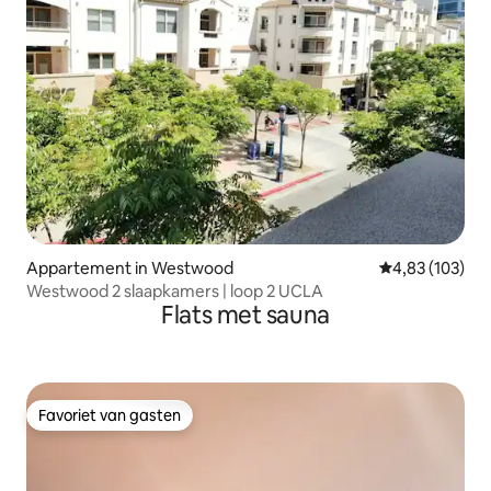
Appartement in Westwood
Gemiddelde beo
4,83 (103)
Westwood 2 slaapkamers | loop 2 UCLA
Flats met sauna
Favoriet van gasten
Favoriet van gasten