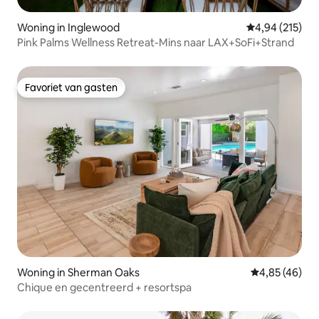
Woning in Inglewood
Gemiddelde beo
4,94 (215)
Pink Palms Wellness Retreat-Mins naar LAX+SoFi+Strand
Favoriet van gasten
Favoriet van gasten
Woning in Sherman Oaks
Gemiddelde be
4,85 (46)
Chique en gecentreerd + resortspa