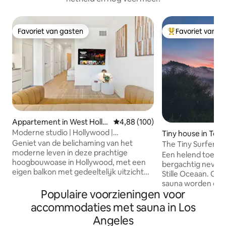
Favoriet van gasten
Favoriet van g
Favoriet van gasten
Topfavoriet van 
Appartement in West Holly
Gemiddelde beoordeling van 4,8
4,88 (100)
wood
Moderne studio | Hollywood |
Tiny house in Top
Voorzieningen van wereldklasse
Geniet van de belichaming van het
The Tiny Surfer 's
moderne leven in deze prachtige
Mountain Cabana
Een helend toevlu
hoogbouwoase in Hollywood, met een
bergachtig nevel
eigen balkon met gedeeltelijk uitzicht
Stille Oceaan. Onze kleine cabana en
op de Hollywood Hills! Deze ruime
sauna worden omr
retraite nodigt je uit om het beste van
Populaire voorzieningen voor
wolken en bergen
Los Angeles te ervaren. Gelegen op de
sereniteit van de 
accommodaties met sauna in Los
grens van West Hollywood en
rustplaats voor ie
Angeles
Hollywood, heb je gemakkelijk toegang
living verwijdert a