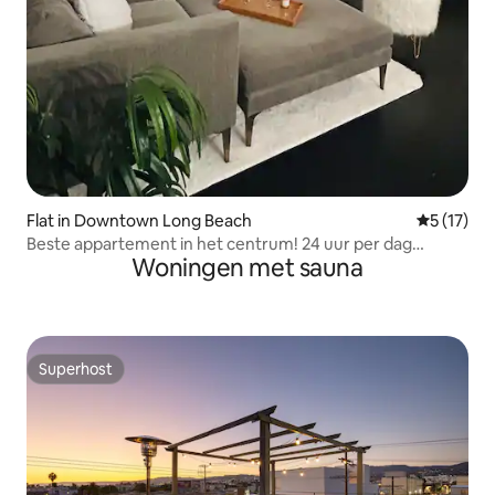
Flat in Downtown Long Beach
Gemiddeld
5 (17)
Beste appartement in het centrum! 24 uur per dag
Woningen met sauna
beveiliging ter plaatse
Superhost
Superhost