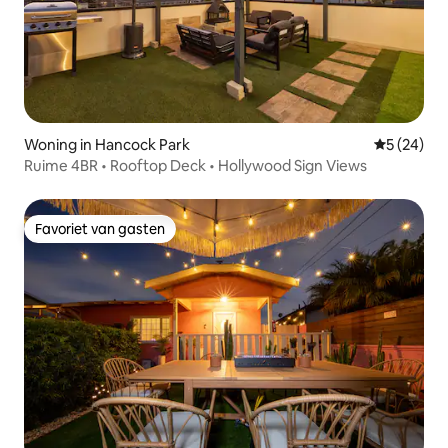
Woning in Hancock Park
Gemiddelde
5 (24)
Ruime 4BR • Rooftop Deck • Hollywood Sign Views
Favoriet van gasten
Favoriet van gasten