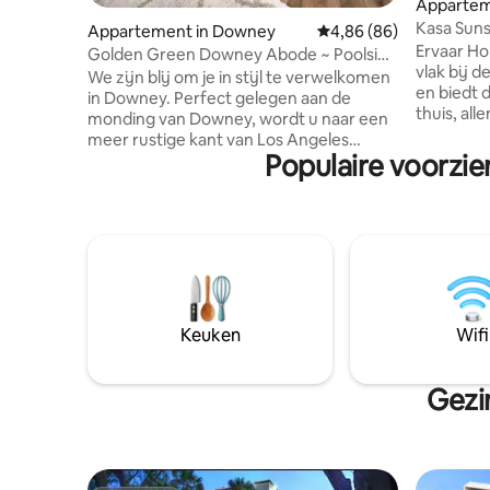
Appartem
Kasa Suns
Appartement in Downey
Gemiddelde beoordelin
4,86 (86)
Hollywoo
Ervaar Hol
Golden Green Downey Abode ~ Poolside
vlak bij d
Suite
We zijn blij om je in stijl te verwelkomen
en biedt
in Downey. Perfect gelegen aan de
thuis, all
monding van Downey, wordt u naar een
Boulevard
meer rustige kant van Los Angeles
en eerste
Populaire voorzi
geleid. Orange County is ook een snelle
entertai
rit, omdat Downey langs de snelweg 5
buurt, is 
ligt voor gemakkelijk woon-
Hollywood
werkverkeer. Dit nieuw gebouwde
geweest.
appartement met 2 slaapkamers en 1
technisch
badkamer is volledig ingericht en volledig
inchecken
uitgerust voor elke duur van het verblijf.
klantense
Je hebt volledige toegang tot alle
en een vi
basisvoorzieningen die van een hotel
Keuken
Wifi
is via een
kunnen worden verwacht. Ik kijk ernaar
uit jullie binnenkort te ontvangen!
Gezi