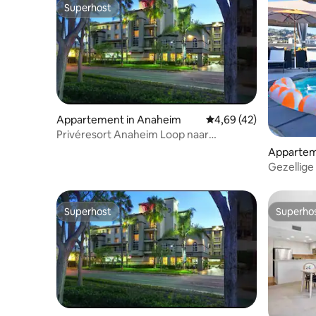
Superhost
Superhost
Appartement in Anaheim
Gemiddelde beoordelin
4,69 (42)
Privéresort Anaheim Loop naar
Disneyland voor 6 personen
Appartem
od
Gezellige
huisdiere
Superhost
Superho
Superhost
Superho