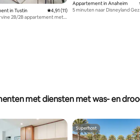
g van 4,58 op 5, 33 recensies
Appartement in Anaheim
5 minuten naar Disneyland Geze
nt in Tustin
Gemiddelde beoordeling van 4,91 op 5, 11 r
4,91 (11)
privéresort voor 4 personen
 Irvine 2B/2B appartement met
spa/fitnessruimte
enten met diensten met was- en dro
Superhost
Superhost