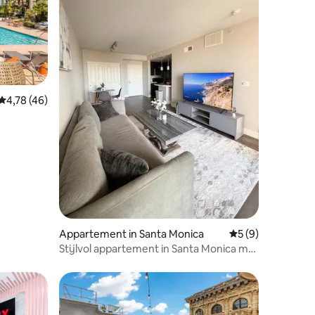
ecensies
Gemiddelde beoordeling van 4,78 op 5, 46 recensies
4,78 (46)
n
Appartement in Santa Monica
Gemiddelde beoord
5 (9)
Stijlvol appartement in Santa Monica met
zwembad en fitnessruimte