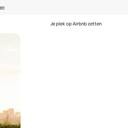
ven
Je plek op Airbnb zetten
en of swipen.