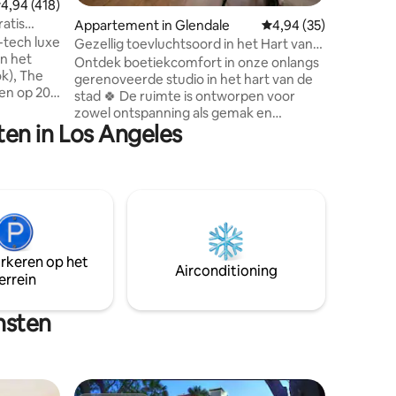
ecensies
emiddelde beoordeling van 4,94 op 5, 418 recensies
4,94 (418)
profiel o
atis
Appartement in Glendale
Gemiddelde beoordelin
4,94 (35)
met een o
erblijf
-tech luxe
wordt de 
Gezellig toevluchtsoord in het Hart van
in het
een zeer
Glendale
Ontdek boetiekcomfort in onze onlangs
ok), The
eraan om
gerenoveerde studio in het hart van de
en op 20
stad 🍀 De ruimte is ontworpen voor
A. Geniet
zowel ontspanning als gemak en
 moderne
en in Los Angeles
beschikt over een queensize biologisch
uken,
matras, snelle wifi, een smart-tv met
Netflix en een volledig uitgeruste
e koelkast
keuken. Geniet van toegang tot een
groot buitenzwembad en beveiligde
fvoer,
ondergrondse parkeergelegenheid —
r,
allemaal op slechts enkele minuten van
kengerei
The Americana at Brand en Glendale
arkeren op het
Galleria. Ideaal voor zowel zakenreizigers
Airconditioning
errein
als vakantiegangers.
nsten