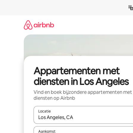
Ga
direct
naar
inhoud
Appartementen met
diensten in Los Angeles
Vind en boek bijzondere appartementen met
diensten op Airbnb
Locatie
Wanneer er resultaten beschikbaar zijn, maak je 
Aankomst