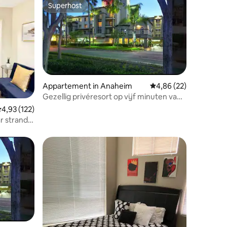
Superhost
Superhost
Appartement in Anaheim
Gemiddelde beoordelin
4,86 (22)
Gezellig privéresort op vijf minuten van
Disneyland voor vier personen
ecensies
emiddelde beoordeling van 4,93 op 5, 122 recensies
4,93 (122)
r strand