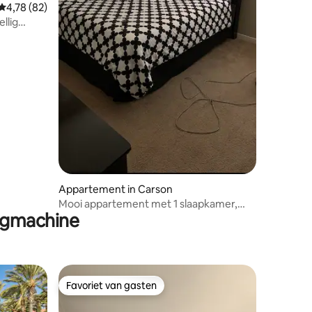
Gemiddelde beoordeling van 4,78 op 5, 82 recensies
4,78 (82)
llig
ecensies
Appartement in Carson
Mooi appartement met 1 slaapkamer,
ogmachine
patio en uitzicht
Favoriet van gasten
Favoriet van gasten