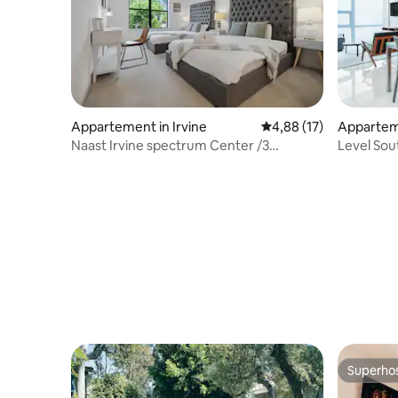
Appartement in Irvine
Gemiddelde beoordelin
4,88 (17)
Appartem
Los Ange
Naast Irvine spectrum Center /3
Level Sou
Bedden/apt/Zwembad/
slaapkam
Superho
Superho