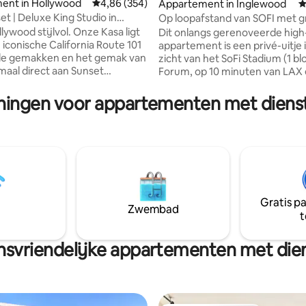
ent in Hollywood
Gemiddelde beoordeling van 4,86 op 5, 354 r
4,86 (354)
Appartement in Inglewood
G
et | Deluxe King Studio in
Op loopafstand van SOFI met gr
g van 4,86 op 5, 86 recensies
d
parkeergelegenheid | Luxueus v
lywood stijlvol. Onze Kasa ligt
Dit onlangs gerenoveerde high
e iconische California Route 101
appartement is een privé-uitje 
 de gemakken en het gemak van
zicht van het SoFi Stadium (1 bl
emaal direct aan Sunset
Forum, op 10 minuten van LAX 
. Met Netflix 's bedrijfskantoor
minuten van het centrum van L
klas winkel- en
van dit volledig gerenoveerde
eningen voor appartementen met dienst
nmentbestemmingen in de
appartement met een open ke
je toegang tot het hart van
aanrechtbladen van kwarts,
 nog nooit zo naadloos
roestvrijstalen apparaten, grot
 Onze appartementen met
met waterfilter, vaatwasser,
e voorzieningen bieden zelf
gasfornuis/oven, magnetron, a
 om 16.00 uur, 24/7
koffiezetapparaat, broodrooste
rvice per sms, telefoon of chat
volledig gevuld met al het keu
rtuele receptie die toegankelijk
om elke maaltijd te maken!
Gratis p
Zwembad
 mobiel apparaat.
t
nsvriendelijke appartementen met die