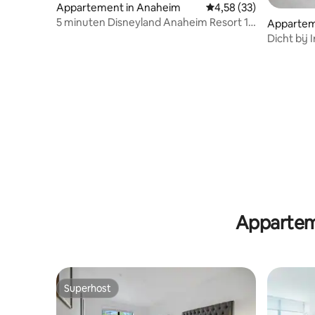
Appartement in Anaheim
Gemiddelde beoordelin
4,58 (33)
5 minuten Disneyland Anaheim Resort 1
Apparteme
slaapkamer slaapplaatsen 6
Dicht bij
zwembad/
Appartem
Superhost
Superhost