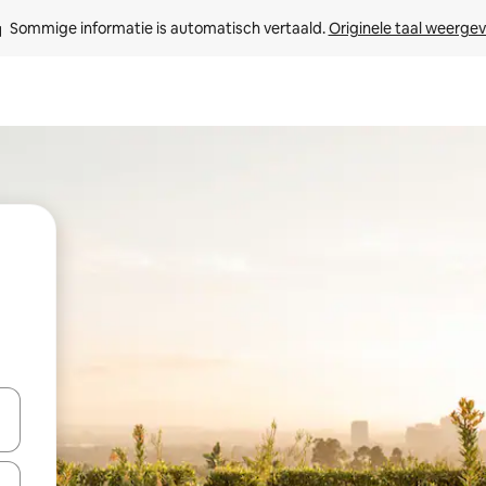
Sommige informatie is automatisch vertaald. 
Originele taal weerge
een keuze met je de pijltjestoetsen omhoog en omlaag, óf door te tikk