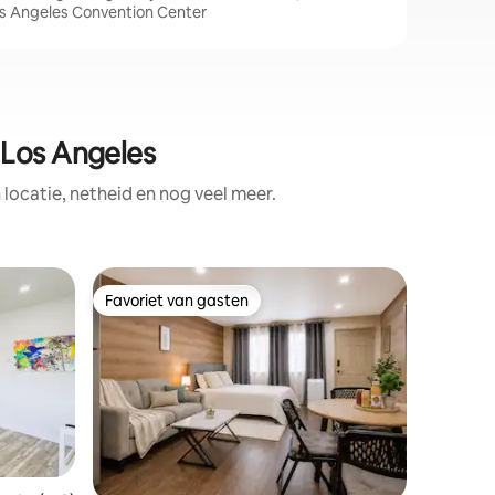
s Angeles Convention Center
 Los Angeles
ocatie, netheid en nog veel meer.
Appartem
Favoriet van gasten
Favor
Favoriet van gasten
Topfavo
each
Prachtig
twee sla
Geniet va
deze cent
blokken van h
ingerich
alles wat
of werk i
van Whol
restaurants en 