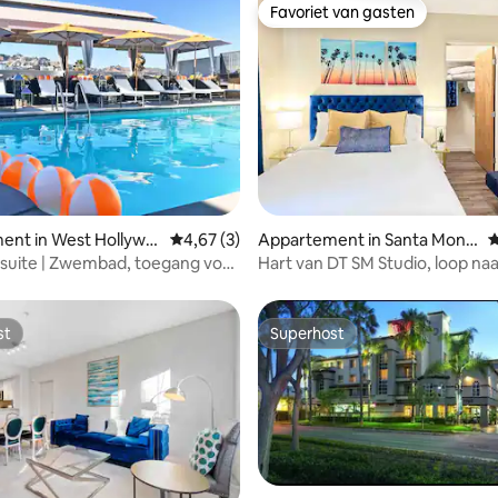
Favoriet van gasten
Favoriet van gasten
g van 4,69 op 5, 42 recensies
ent in West Hollywo
Gemiddelde beoordeling van 4,67 op 5, 3 r
4,67 (3)
Appartement in Santa Monic
G
a
 suite | Zwembad, toegang voor
Hart van DT SM Studio, loop naa
n, fitnessruimte en sauna
en pier
st
Superhost
st
Superhost