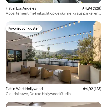
Flat in Los Angeles
Gemiddelde beo
4,94 (328)
Appartement met uitzicht op de skyline, gratis parkeren,
jacuzzi
Favoriet van gasten
Favoriet van gasten
Flat in West Hollywood
Gemiddelde beo
4,92 (123)
Gloednieuwe, Deluxe Hollywood Studio