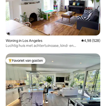
Woning in Los Angeles
Gemiddelde beo
4,98 (528)
Luchtig huis met achtertuinoase, kind- en
huisdiervriendelijk
Favoriet van gasten
Topfavoriet van gasten