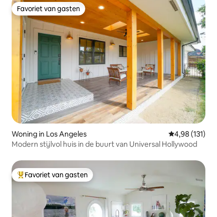
Favoriet van gasten
Favoriet van gasten
Woning in Los Angeles
Gemiddelde beo
4,98 (131)
Modern stijlvol huis in de buurt van Universal Hollywood
Favoriet van gasten
Topfavoriet van gasten