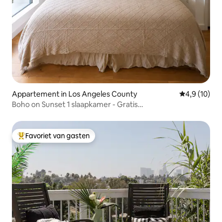
Appartement in Los Angeles County
Gemiddelde b
4,9 (10)
Boho on Sunset 1 slaapkamer - Gratis
parkeergelegenheid, zwembad, fitnessruimte
Favoriet van gasten
Topfavoriet van gasten