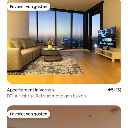
Favoriet van gasten
Favoriet van gasten
Appartement in Vernon
Gemiddeld
5 (15)
DTLA Highrise Retreat met eigen balkon
Favoriet van gasten
Favoriet van gasten