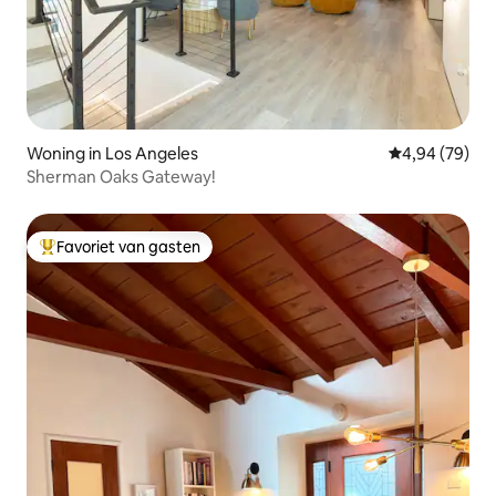
Woning in Los Angeles
Gemiddelde be
4,94 (79)
Sherman Oaks Gateway!
Favoriet van gasten
Topfavoriet van gasten