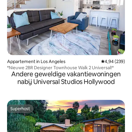
Appartement in Los Angeles
Gemiddelde beo
4,94 (239)
*Nieuwe 2BR Designer Townhouse Walk 2 Universal!*
Andere geweldige vakantiewoningen
nabij Universal Studios Hollywood
Superhost
Superhost