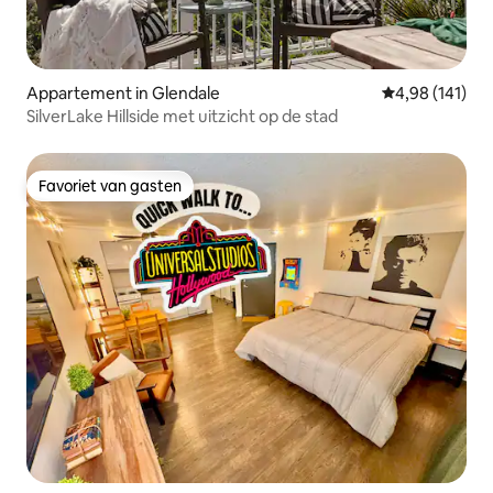
Appartement in Glendale
Gemiddelde beo
4,98 (141)
SilverLake Hillside met uitzicht op de stad
Favoriet van gasten
Favoriet van gasten