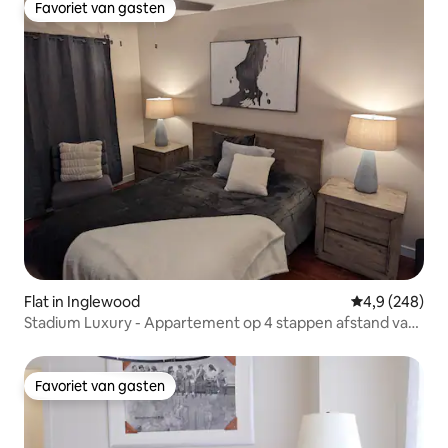
Favoriet van gasten
Favoriet van gasten
Flat in Inglewood
Gemiddelde be
4,9 (248)
Stadium Luxury - Appartement op 4 stappen afstand van
SOFI
Favoriet van gasten
Favoriet van gasten