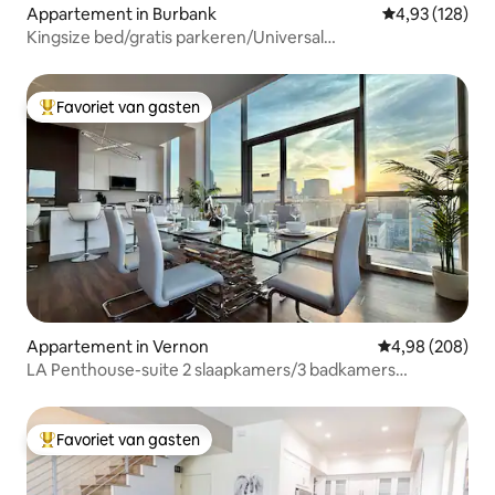
Appartement in Burbank
Gemiddelde beo
4,93 (128)
Kingsize bed/gratis parkeren/Universal
Studios/bubbelbad/zwembad
Favoriet van gasten
Topfavoriet van gasten
Appartement in Vernon
Gemiddelde beo
4,98 (208)
LA Penthouse-suite 2 slaapkamers/3 badkamers
[zwembad | Hollywood-letters]
Favoriet van gasten
Topfavoriet van gasten