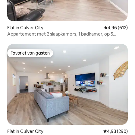
Flat in Culver City
Gemiddelde beo
4,96 (612)
Appartement met 2 slaapkamers, 1 badkamer, op 5
minuten van LAX
Favoriet van gasten
Favoriet van gasten
Flat in Culver City
Gemiddelde beo
4,93 (290)