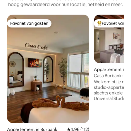
hoog gewaardeerd voor hun locatie, netheid en meer.
Favoriet van gasten
Favoriet van g
Favoriet van gasten
Topfavoriet van 
Appartement in B
Casa Burbank: Stu
Welkom bij je retra
studio-appartemen
slechts enkele mi
Universal Studios, Burbank Studios en
Disney. Deze ruim
leven. Geniet van s
volledig uitgerust
smart-tv, queensize bedden,
wasserette op het 
Appartement in Burbank
Gemiddelde beoordeling van 4,9
4,96 (112)