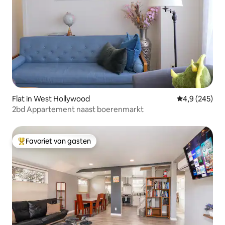
Flat in West Hollywood
Gemiddelde be
4,9 (245)
2bd Appartement naast boerenmarkt
Favoriet van gasten
Topfavoriet van gasten