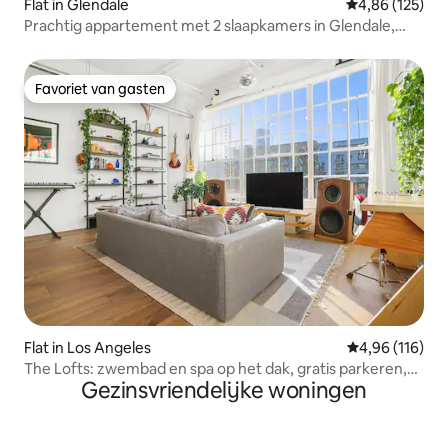
Flat in Glendale
Gemiddelde beo
4,86 (125)
Prachtig appartement met 2 slaapkamers in Glendale,
zwembad en fitnessruimte
Favoriet van gasten
Favoriet van gasten
Flat in Los Angeles
Gemiddelde beo
4,96 (116)
The Lofts: zwembad en spa op het dak, gratis parkeren,
Gezinsvriendelijke woningen
DTLA