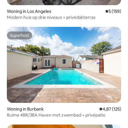
Woning in Los Angeles
Gemiddelde 
5 (159)
Modern huis op drie niveaus + privédakterras
Superhost
Superhost
Woning in Burbank
Gemiddelde beo
4,87 (125)
Ruime 4BR/3BA Haven met zwembad + privépatio