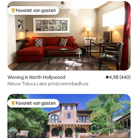
Favoriet van gasten
Topfavoriet van gasten
Woning in North Hollywood
Gemiddelde beo
4,98 (440)
Nieuw Toluca Lake privézwembadhuis
Favoriet van gasten
Topfavoriet van gasten