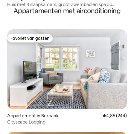
Huis met 4 slaapkamers, groot zwembad en spa op
Appartementen met airconditioning
toplocatie
Favoriet van gasten
Favoriet van gasten
Appartement in Burbank
Gemiddelde beo
4,85 (244)
Cityscape Lodging