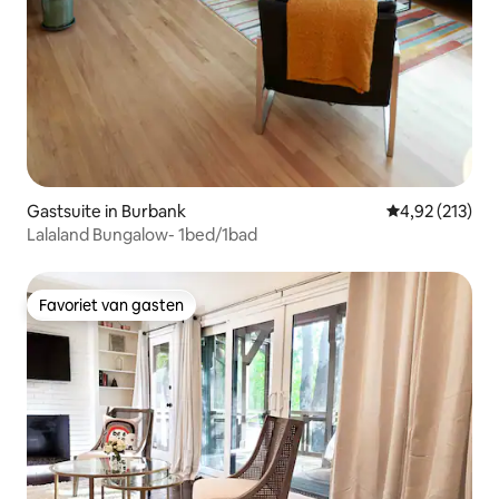
Gastsuite in Burbank
Gemiddelde beo
4,92 (213)
Lalaland Bungalow- 1bed/1bad
Favoriet van gasten
Favoriet van gasten