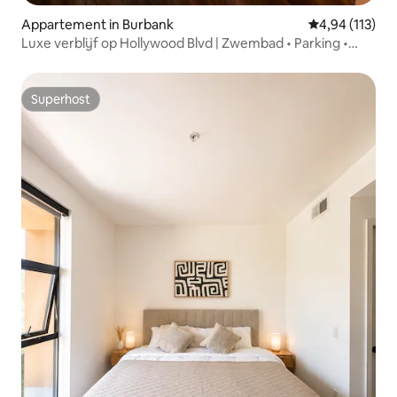
Appartement in Burbank
Gemiddelde beo
4,94 (113)
Luxe verblijf op Hollywood Blvd | Zwembad • Parking •
Balkon
Superhost
Superhost