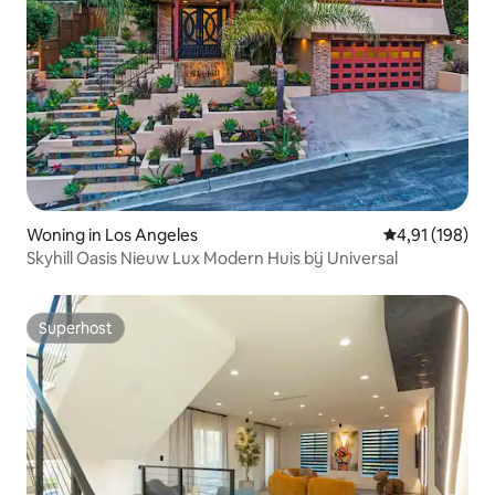
Woning in Los Angeles
Gemiddelde beo
4,91 (198)
Skyhill Oasis Nieuw Lux Modern Huis bij Universal
Superhost
Superhost