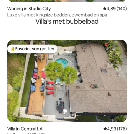
Woning in Studio City
Gemiddelde beo
4,89 (140)
Luxe villa met kingsize bedden, zwembad en spa
Villa's met bubbelbad
Favoriet van gasten
Topfavoriet van gasten
Villa in Central LA
Gemiddelde beo
4,93 (176)