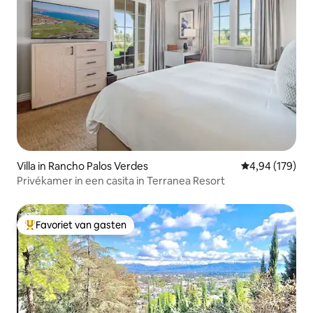
Villa in Rancho Palos Verdes
Gemiddelde beo
4,94 (179)
Privékamer in een casita in Terranea Resort
Favoriet van gasten
Topfavoriet van gasten