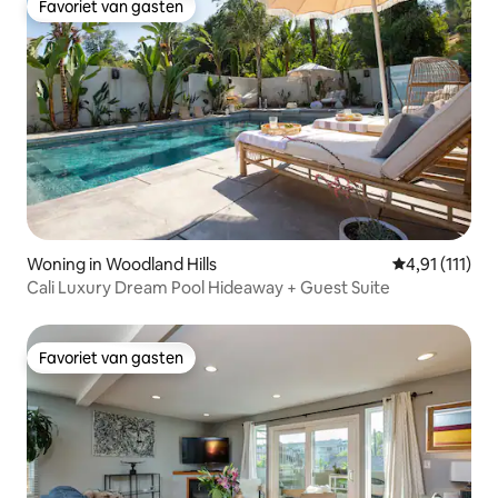
Favoriet van gasten
Favoriet van gasten
Woning in Woodland Hills
Gemiddelde be
4,91 (111)
Cali Luxury Dream Pool Hideaway + Guest Suite
Favoriet van gasten
Favoriet van gasten