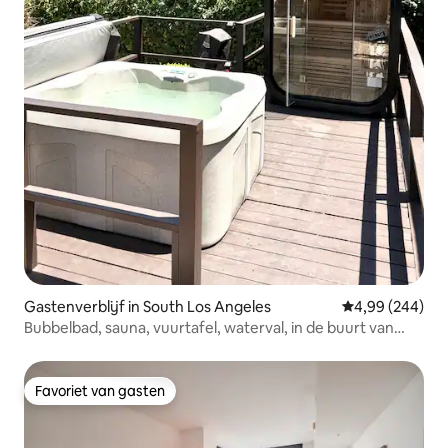
Gastenverblijf in South Los Angeles
Gemiddelde beo
4,99 (244)
Bubbelbad, sauna, vuurtafel, waterval, in de buurt van
Sofi.
Favoriet van gasten
Favoriet van gasten