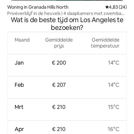
Woning in Granada Hills North
Gemiddelde be
4,83 (24)
Privéverblijf in de heuvels | 4 slaapkamers met zwembad |
Wat is de beste tijd om Los Angeles te
Jacuzzi in de buurt van LA
bezoeken?
Maand
Gemiddelde
Gemiddelde
prijs
temperatuur
Jan
€ 200
14°C
Feb
€ 207
14°C
Mrt
€ 210
15°C
Apr
€ 210
16°C