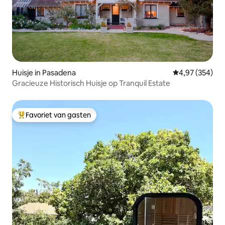
Huisje in Pasadena
Gemiddelde beo
4,97 (354)
Gracieuze Historisch Huisje op Tranquil Estate
Favoriet van gasten
Topfavoriet van gasten