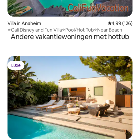
Villa in Anaheim
Gemiddelde beo
4,99 (126)
⭐Cali Disneyland Fun Villa⭐Pool/Hot Tub⭐Near Beach
Andere vakantiewoningen met hottub
Luxe
Luxe