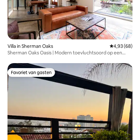
Villa in Sherman Oaks
Gemiddelde be
4,93 (68)
Sherman Oaks Oasis | Modern toevluchtsoord op een
heuvel
Favoriet van gasten
Favoriet van gasten