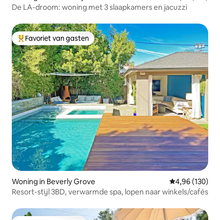
De LA-droom: woning met 3 slaapkamers en jacuzzi
Favoriet van gasten
Topfavoriet van gasten
Woning in Beverly Grove
Gemiddelde beo
4,96 (130)
Resort-stijl 3BD, verwarmde spa, lopen naar winkels/cafés