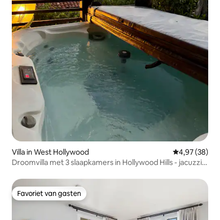
Villa in West Hollywood
Gemiddelde be
4,97 (38)
Droomvilla met 3 slaapkamers in Hollywood Hills - jacuzzi |
Parkeren
Favoriet van gasten
Favoriet van gasten