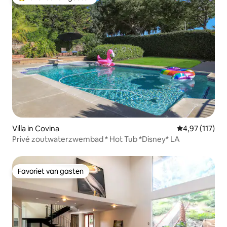
Topfavoriet van gasten
Villa in Covina
Gemiddelde be
4,97 (117)
Privé zoutwaterzwembad * Hot Tub *Disney* LA
Favoriet van gasten
Favoriet van gasten