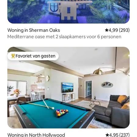
Woning in Sherman Oaks
Gemiddelde beo
4,99 (293)
Mediterrane oase met 2 slaapkamers voor 6 personen
Favoriet van gasten
Topfavoriet van gasten
Woning in North Hollywood
Gemiddelde beo
4,95 (237)