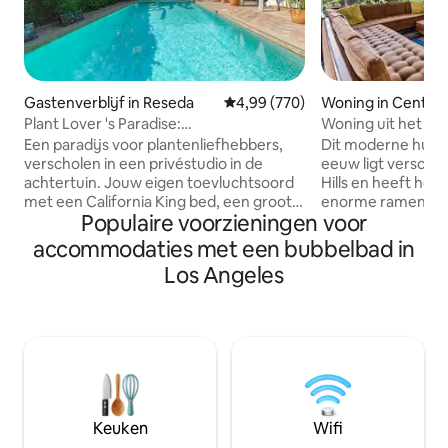
Gastenverblijf in Reseda
Gemiddelde beoordeling van 4,9
4,99 (770)
Woning in Central
Plant Lover 's Paradise:
Woning uit het mi
jacuzzi/zwembad, 420 Welkom
de Hollywood Hills,
Een paradijs voor plantenliefhebbers,
Dit moderne huis 
verscholen in een privéstudio in de
eeuw ligt verscho
achtertuin. Jouw eigen toevluchtsoord
Hills en heeft hog
met een California King bed, een groot
enorme ramen, tw
Populaire voorzieningen voor
zwembad, een hot tub, een cabana en
bubbelbad met pra
een massagestoel. Je deelt het niet, je
inheems zijn in S
accommodaties met een bubbelbad in
hebt het helemaal voor jezelf! Omgeven
voelt extra specia
Los Angeles
door tropische fruitbomen, een
slimme details, zo
biologische tuin en een aquaponics-
boven de werkend
systeem, een echte verborgen
en de doordachte sn
botanische oase. Cannabisvriendelijk
Griffith Observat
(alleen buiten). Vermeld '420' voor gratis
Hollywood Sign zij
biologisch geteelde voorgerolde joints
accommodatie. Het is een prachtige
(afhankelijk van beschikbaarheid).
oase in het midde
Maximaal 2 gasten. Bevestig bij het
gemakkelijke toega
Keuken
Wifi
boeken dat je de huisregels hebt
van bezienswaard