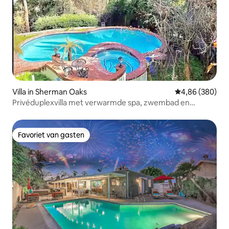
Villa in Sherman Oaks
Gemiddelde beo
4,86 (380)
Privéduplexvilla met verwarmde spa, zwembad en
uitzicht
Favoriet van gasten
Favoriet van gasten