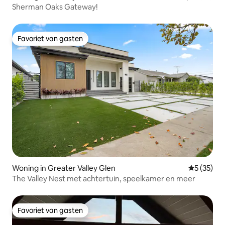
Sherman Oaks Gateway!
Favoriet van gasten
Favoriet van gasten
Woning in Greater Valley Glen
Gemiddelde
5 (35)
The Valley Nest met achtertuin, speelkamer en meer
Favoriet van gasten
Favoriet van gasten