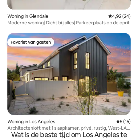
Woning in Glendale
Gemiddelde be
4,92 (24)
Moderne woning| Dicht bij alles| Parkeerplaats op de oprit
Favoriet van gasten
Favoriet van gasten
Woning in Los Angeles
Gemiddeld
5 (15)
Architectenloft met 1 slaapkamer, privé, rustig, West-LA,
Wat is de beste tijd om Los Angeles te
ADU