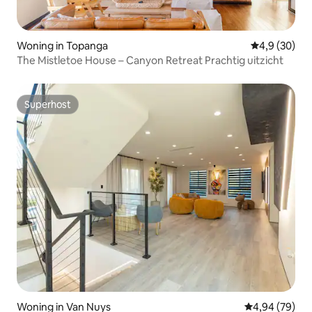
Woning in Topanga
Gemiddelde b
4,9 (30)
The Mistletoe House – Canyon Retreat Prachtig uitzicht
Superhost
Superhost
Woning in Van Nuys
Gemiddelde be
4,94 (79)