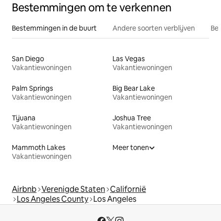
Bestemmingen om te verkennen
Bestemmingen in de buurt
Andere soorten verblijven
Bes
San Diego
Las Vegas
Vakantiewoningen
Vakantiewoningen
Palm Springs
Big Bear Lake
Vakantiewoningen
Vakantiewoningen
Tijuana
Joshua Tree
Vakantiewoningen
Vakantiewoningen
Mammoth Lakes
Meer tonen
Vakantiewoningen
Airbnb
Verenigde Staten
Californië
Los Angeles County
Los Angeles