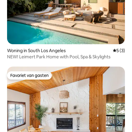
Woning in South Los Angeles
Gemiddeld
5 (3)
NEW! Leimert Park Home with Pool, Spa & Skylights
Favoriet van gasten
Favoriet van gasten