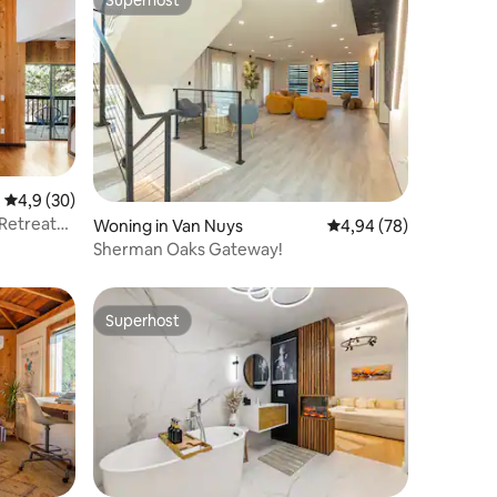
Superhost
Superhost
Gemiddelde beoordeling van 4,9 op 5, 30 recensies
4,9 (30)
Retreat
Woning in Van Nuys
Gemiddelde beoordelin
4,94 (78)
ecensies
Sherman Oaks Gateway!
Superhost
Superhost