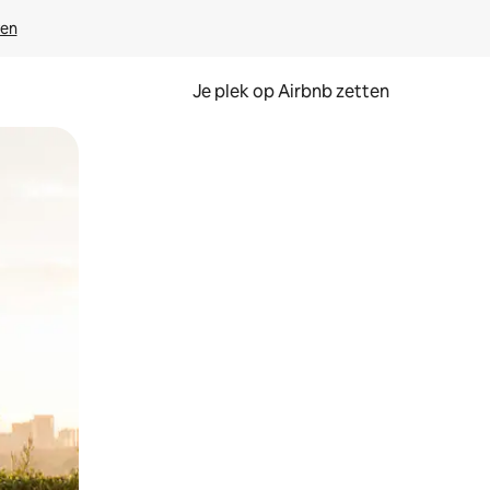
ven
Je plek op Airbnb zetten
en of swipen.