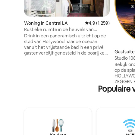
Woning in Central LA
Gemiddelde beoordeling 
4,9 (1.259)
Rustieke ruimte in de heuvels van
Hollywood
Drink in een panoramisch uitzicht op de
stad van Hollywood naar de oceaan
vanuit het vrijstaande bad in een privé
Gastsuite 
gastenverblijf genesteld in de bosrijke
Studio 10
heuvel. Word wakker in de hutachtige
Jetliner 
Bekijk o
slaapkamer en stap uit op het
op de spl
zonovergoten terras voor een kopje
HOLLYWOOD-web
koffie of thee. Geadverteerd in Time Out
ZEGGEN 
"Top Airbnb 's in LA"
Populaire 
Hills-ui
https://www.timeout.com/los-
UITZICHT
angeles/hotels/best-airbnbs-in-los-
zeeniveau
angeles Een zeer goed ontworpen open
geluid va
gastenverblijf: compleet met queensize
geautoma
bed, ligbad en wastafel, eigen toilet,
van de ni
kleine koelkast, met binnen en buiten
hangende 
hang-out ruimte en een sterke
biedt pre
bluetooth luidspreker voor muziek. Ook
espresso
inbegrepen is een kookplaat, alle