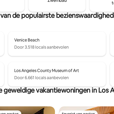
Zwembad
t
kast, speciale airconditioning
" 4K Smart TV. Alexa-
e
rt van de populairste bezienswaardighe
uziek/verduisteringsgordijnen.
KT 2024 LADBS-code naleving
nummer HSR24-002592
Venice Beach
Door 3.518 locals aanbevolen
Los Angeles County Museum of Art
Door 6.661 locals aanbevolen
 geweldige vakantiewoningen in Los 