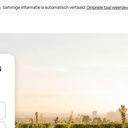
Sommige informatie is automatisch vertaald. 
Originele taal weerge
s
een keuze met je de pijltjestoetsen omhoog en omlaag, óf door te tikk