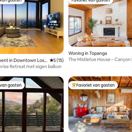
 van gasten
Favoriet van gasten
 van gasten
Favoriet van gasten
Woning in Topanga
eling van 5 op 5, 3 recensies
The Mistletoe House – Canyon 
ent in Downtown Los
Gemiddelde beoordeling van 5 op 5, 15 r
5 (15)
Prachtig uitzicht
rise Retreat met eigen balkon
 van gasten
Favoriet van gasten
 van gasten
Topfavoriet van gasten