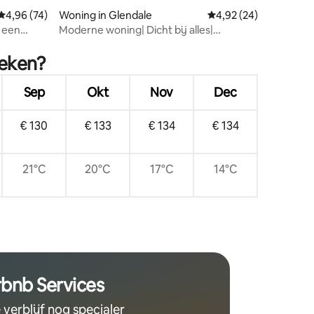
Gemiddelde beoordeling van 4,96 op 5, 74 recensies
4,96 (74)
Woning in Glendale
Gemiddelde beoordelin
4,92 (24)
t een
Moderne woning| Dicht bij alles|
ecensies
Parkeerplaats op de oprit
oeken?
Sep
Okt
Nov
Dec
€ 130
€ 133
€ 134
€ 134
21°C
20°C
17°C
14°C
rbnb Services
 verblijf nog specialer