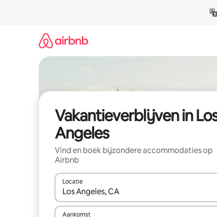
Ga
direct
naar
inhoud
Vakantieverblijven in Lo
Angeles
Vind en boek bijzondere accommodaties op
Airbnb
Locatie
Wanneer er resultaten beschikbaar zijn, maak je 
Aankomst