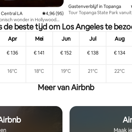
ling van 5 op 5, 34 recensies
Gastenverblijf in Topanga
Tour Topanga State Park vanui
 Central LA
Gemiddelde beoordeling van 4,96 op 5, 95 r
4,96 (95)
gezellig huis in de bergen
onisch wonder in Hollywood
s de beste tijd om Los Angeles te bez
uitzicht
Apr
Mei
Jun
Jul
Aug
€ 136
€ 141
€ 152
€ 138
€ 134
16°C
18°C
19°C
21°C
22°C
Meer van Airbnb
 Airbnb
Ai
ven
Maak je