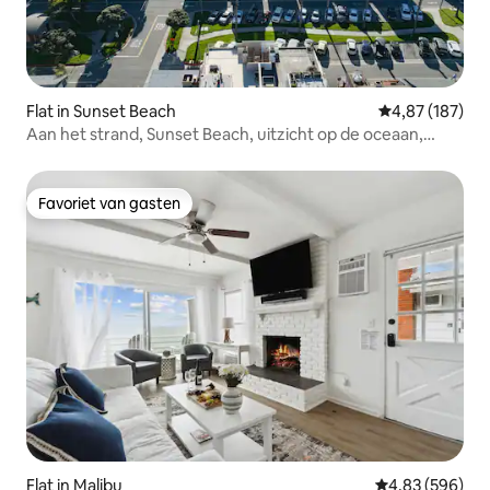
Flat in Sunset Beach
Gemiddelde beo
4,87 (187)
Aan het strand, Sunset Beach, uitzicht op de oceaan,
geschikt voor 10 personen
Favoriet van gasten
Favoriet van gasten
Flat in Malibu
Gemiddelde beo
4,83 (596)