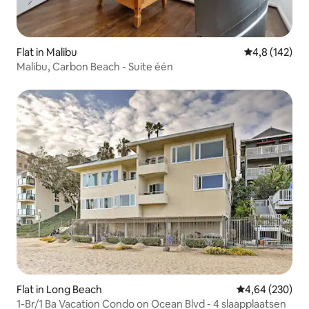
Flat in Malibu
Gemiddelde be
4,8 (142)
Malibu, Carbon Beach - Suite één
Flat in Long Beach
Gemiddelde beo
4,64 (230)
1-Br/1 Ba Vacation Condo on Ocean Blvd - 4 slaapplaatsen