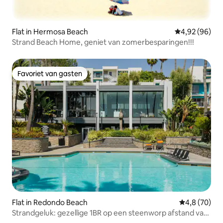
Flat in Hermosa Beach
Gemiddelde be
4,92 (96)
Strand Beach Home, geniet van zomerbesparingen!!!
Favoriet van gasten
Favoriet van gasten
Flat in Redondo Beach
Gemiddelde b
4,8 (70)
Strandgeluk: gezellige 1BR op een steenworp afstand van
het zand