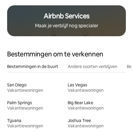
Airbnb Services
Maak je verblijf nog specialer
Bestemmingen om te verkennen
Bestemmingen in de buurt
Andere soorten verblijven
Bes
San Diego
Las Vegas
Vakantiewoningen
Vakantiewoningen
Palm Springs
Big Bear Lake
Vakantiewoningen
Vakantiewoningen
Tijuana
Joshua Tree
Vakantiewoningen
Vakantiewoningen