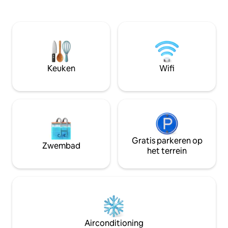
net zo stijlvol als functioneel met
apparaten en volle
contrastkastjes, roestvrijstalen
comfortabel verbli
apparaten en volledig uitgerust voor een
toegang tot het s
comfortabel verblijf. Met directe
oceaanbries, rust
toegang tot het strand, constante koele
eindeloze uitzichte
oceaanbries, rustige omgeving en
van luxe aan de ku
eindeloze uitzichten - dit is het beste
Keuken
Wifi
van luxe aan de kust
Gratis parkeren op
Zwembad
het terrein
Airconditioning