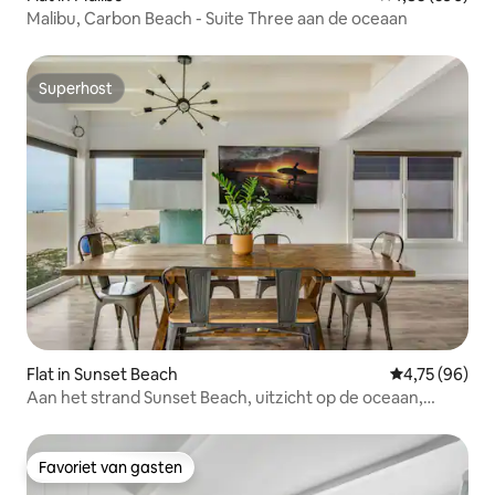
Malibu, Carbon Beach - Suite Three aan de oceaan
Superhost
Superhost
Flat in Sunset Beach
Gemiddelde be
4,75 (96)
Aan het strand Sunset Beach, uitzicht op de oceaan,
toegang tot het strand
Favoriet van gasten
Favoriet van gasten