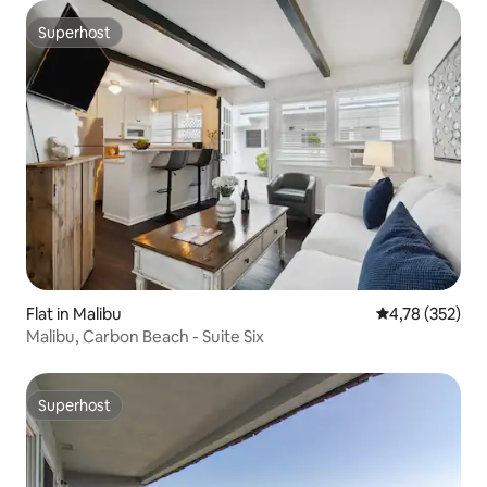
Superhost
Superhost
Flat in Malibu
Gemiddelde beo
4,78 (352)
Malibu, Carbon Beach - Suite Six
Superhost
Superhost