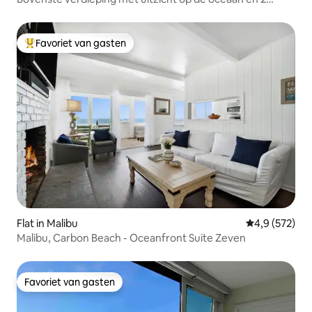
autogaragetrappen naar het zand
Favoriet van gasten
Topfavoriet van gasten
Flat in Malibu
Gemiddelde be
4,9 (572)
Malibu, Carbon Beach - Oceanfront Suite Zeven
Favoriet van gasten
Favoriet van gasten