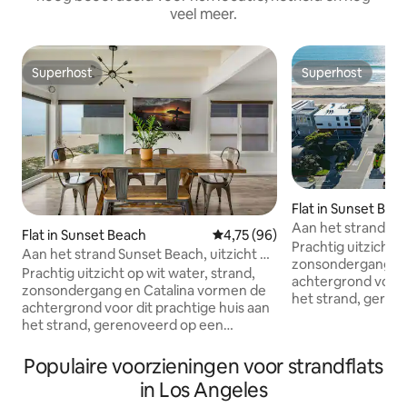
veel meer.
Superhost
Superhost
Superhost
Superhost
Flat in Sunset Bea
Aan het strand, Su
Flat in Sunset Beach
Gemiddelde beoordeling van 4,
4,75 (96)
op de oceaan, ges
Prachtig uitzicht o
Aan het strand Sunset Beach, uitzicht op
personen
zonsondergang en
de oceaan, toegang tot het strand
Prachtig uitzicht op wit water, strand,
achtergrond voor d
zonsondergang en Catalina vormen de
het strand, geren
achtergrond voor dit prachtige huis aan
geweldige locatie 
het strand, gerenoveerd op een
opmerkelijke app
geweldige locatie aan Sunset Beach! Dit
woning op de 1e v
opmerkelijke appartement biedt de
Populaire voorzieningen voor strandflats
slaapkamers/2 ba
residentie op de 1e verdieping met 3
zo stijlvol als fun
in Los Angeles
slaapkamers/2 badkamers. De keuken is
contrastkasten, ro