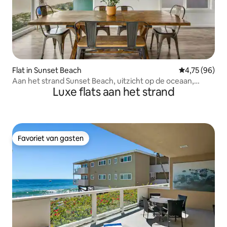
Flat in Sunset Beach
Gemiddelde be
4,75 (96)
Aan het strand Sunset Beach, uitzicht op de oceaan,
Luxe flats aan het strand
toegang tot het strand
Favoriet van gasten
Favoriet van gasten