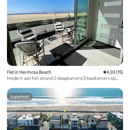
Flat in Hermosa Beach
Gemiddelde be
4,93 (15)
Modern aan het strand 2 slaapkamers/2 badkamers op
Strand
Superhost
Superhost