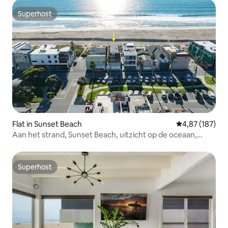
Superhost
Superhost
Flat in Sunset Beach
Gemiddelde beo
4,87 (187)
Aan het strand, Sunset Beach, uitzicht op de oceaan,
geschikt voor 10 personen
Superhost
Superhost