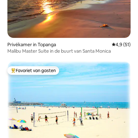
Privékamer in Topanga
Gemiddelde 
4,9 (51)
Malibu Master Suite in de buurt van Santa Monica
Favoriet van gasten
Topfavoriet van gasten