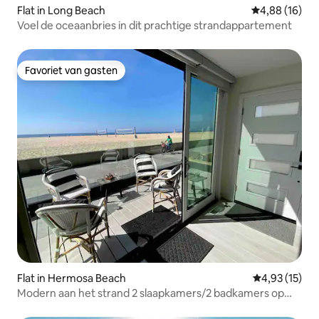
Flat in Long Beach
Gemiddelde be
4,88 (16)
Voel de oceaanbries in dit prachtige strandappartement
Favoriet van gasten
Favoriet van gasten
Flat in Hermosa Beach
Gemiddelde be
4,93 (15)
Modern aan het strand 2 slaapkamers/2 badkamers op
Strand