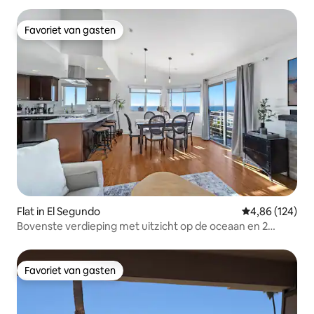
Favoriet van gasten
Favoriet van gasten
Flat in El Segundo
Gemiddelde beo
4,86 (124)
Bovenste verdieping met uitzicht op de oceaan en 2
autogaragetrappen naar het zand
Favoriet van gasten
Favoriet van gasten