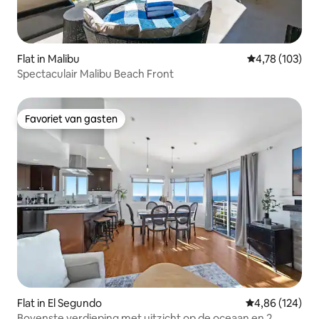
Flat in Malibu
Gemiddelde beo
4,78 (103)
Spectaculair Malibu Beach Front
Favoriet van gasten
Favoriet van gasten
Flat in El Segundo
Gemiddelde beo
4,86 (124)
Bovenste verdieping met uitzicht op de oceaan en 2