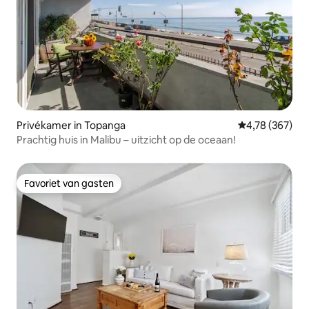
Privékamer in Topanga
Gemiddelde beo
4,78 (367)
Prachtig huis in Malibu – uitzicht op de oceaan!
Favoriet van gasten
Favoriet van gasten