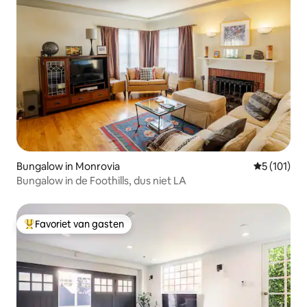
Bungalow in Monrovia
Gemiddelde
5 (101)
Bungalow in de Foothills, dus niet LA
Favoriet van gasten
Topfavoriet van gasten