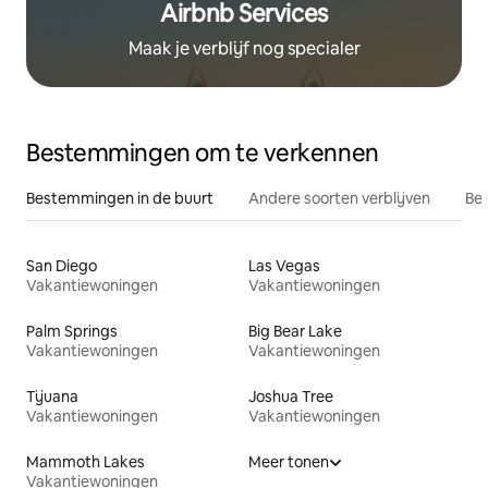
Airbnb Services
Maak je verblijf nog specialer
Bestemmingen om te verkennen
Bestemmingen in de buurt
Andere soorten verblijven
Bes
San Diego
Las Vegas
Vakantiewoningen
Vakantiewoningen
Palm Springs
Big Bear Lake
Vakantiewoningen
Vakantiewoningen
Tijuana
Joshua Tree
Vakantiewoningen
Vakantiewoningen
Mammoth Lakes
Meer tonen
Vakantiewoningen