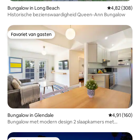
Bungalow in Long Beach
Gemiddelde beo
4,82 (308)
Historische bezienswaardigheid Queen-Ann Bungalow
Favoriet van gasten
Favoriet van gasten
Bungalow in Glendale
Gemiddelde beo
4,91 (160)
Bungalow met modern design 2 slaapkamers met
parkeerplaats