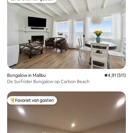
Topfavoriet van gasten
Bungalow in Malibu
Gemiddelde be
4,91 (511)
De Surfrider Bungalow op Carbon Beach
Favoriet van gasten
Topfavoriet van gasten