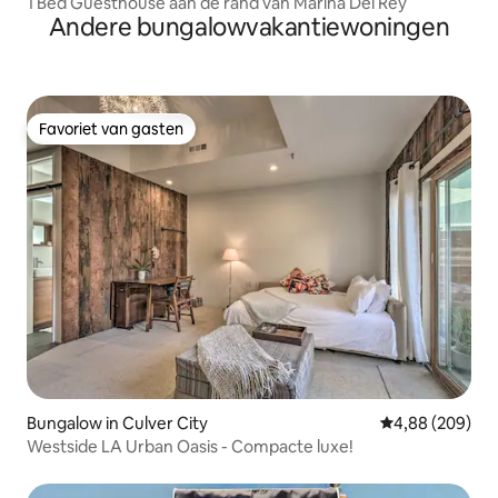
1 Bed Guesthouse aan de rand van Marina Del Rey
Andere bungalowvakantiewoningen
Favoriet van gasten
Favoriet van gasten
Bungalow in Culver City
Gemiddelde beo
4,88 (209)
Westside LA Urban Oasis - Compacte luxe!