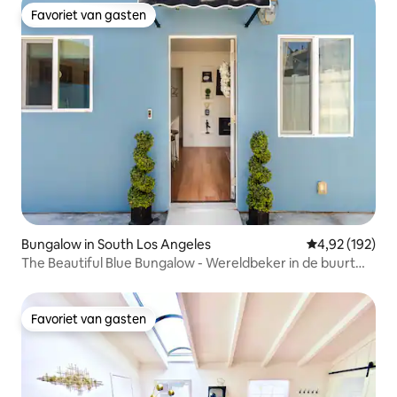
Favoriet van gasten
Favoriet van gasten
Bungalow in South Los Angeles
Gemiddelde beo
4,92 (192)
The Beautiful Blue Bungalow - Wereldbeker in de buurt
van So-Fi
Favoriet van gasten
Favoriet van gasten