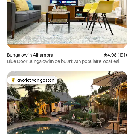
Bungalow in Alhambra
Gemiddelde beo
4,98 (191)
Blue Door Bungalow|In de buurt van populaire locaties|
Parkeren & Tuin
Favoriet van gasten
Topfavoriet van gasten