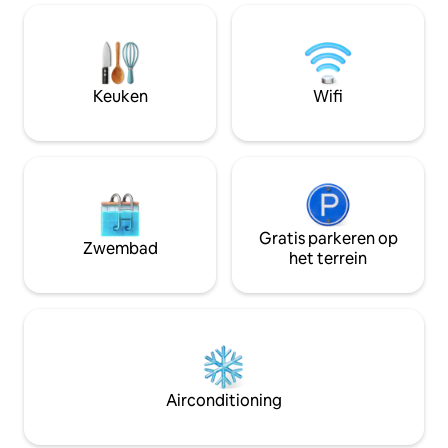
Wasmachine/droger in garage.
slaapkamer met s
Zwembad warm van half juni tot
toegewijd bureau/werkr
oktober. Je kunt daar blijven. Het pand
babyvriendelijk: r
werkt voor 100% op zonne-energie. EV-
speelgoed (op aanvraag) -5 
oplader beschikbaar. Gratis parkeren op
het strand, 2 blo
Keuken
Wifi
straat, 24 uur per dag. Geen
en 20 minuten van
tabaksrokers (wiet is buiten
toegestaan). Zie de huisregels. Dit is een
geweldige luxe accommodatie!
Gratis parkeren op
Zwembad
het terrein
Airconditioning