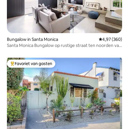
Bungalow in Santa Monica
Gemiddelde beo
4,97 (360)
Santa Monica Bungalow op rustige straat ten noorden van
Montana
Favoriet van gasten
Topfavoriet van gasten