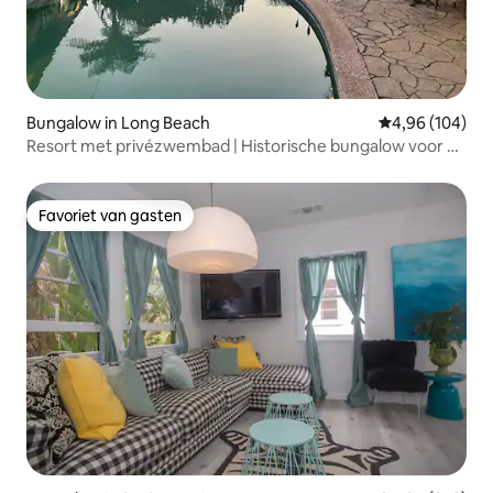
Bungalow in Long Beach
Gemiddelde beo
4,96 (104)
Resort met privézwembad | Historische bungalow voor 6
personen
Favoriet van gasten
Favoriet van gasten