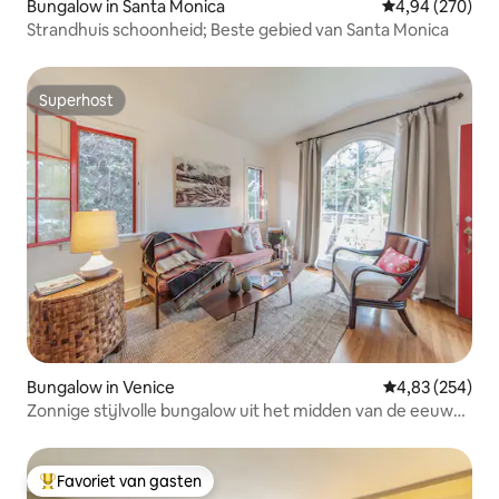
Bungalow in Santa Monica
Gemiddelde beo
4,94 (270)
Strandhuis schoonheid; Beste gebied van Santa Monica
Superhost
Superhost
Bungalow in Venice
Gemiddelde beo
4,83 (254)
Zonnige stijlvolle bungalow uit het midden van de eeuw
en grote achtertuin
Favoriet van gasten
Topfavoriet van gasten