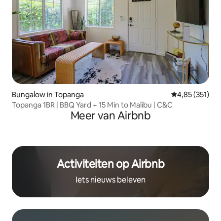
Bungalow in Topanga
Gemiddelde beo
4,85 (351)
Topanga 1BR | BBQ Yard + 15 Min to Malibu | C&C
Meer van Airbnb
Activiteiten op Airbnb
Iets nieuws beleven