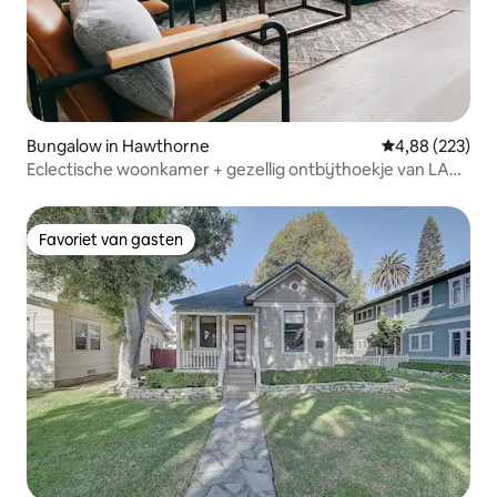
Bungalow in Hawthorne
Gemiddelde beo
4,88 (223)
Eclectische woonkamer + gezellig ontbijthoekje van LAX,
SOFI
Favoriet van gasten
Favoriet van gasten