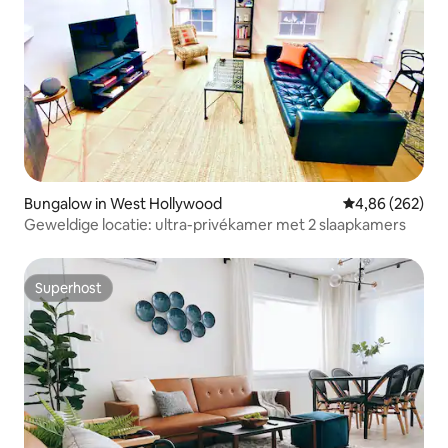
Bungalow in West Hollywood
Gemiddelde beo
4,86 (262)
Geweldige locatie: ultra-privékamer met 2 slaapkamers
Superhost
Superhost