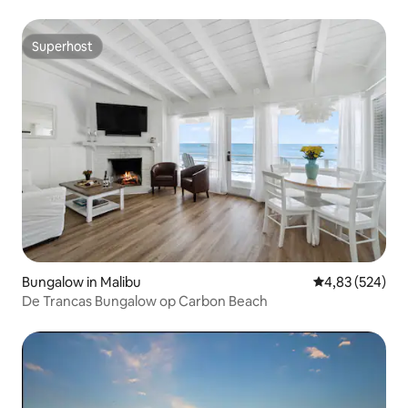
Superhost
Superhost
Bungalow in Malibu
Gemiddelde beo
4,83 (524)
De Trancas Bungalow op Carbon Beach