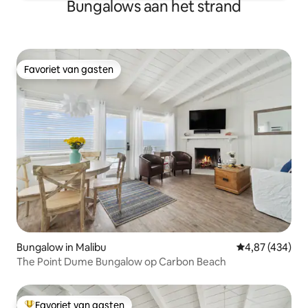
Bungalows aan het strand
Favoriet van gasten
Favoriet van gasten
Bungalow in Malibu
Gemiddelde beo
4,87 (434)
The Point Dume Bungalow op Carbon Beach
Favoriet van gasten