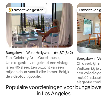
Favoriet van gasten
Favoriet van gas
Topfavoriet van gasten
Favoriet van gas
Bungalow in West Hollywoo
Gemiddelde beoordeling van 4,8
4,87 (542)
d
Fab. Celebrity Area Guesthouse,
Bungalow in Venic
geweldig uitzicht/zwembad
Unieke gastenvleugel met een vintage
Chic verblijf in V
jaren 40-sfeer. Een uitzicht van een
aan het strand
Welkom bij je verb
miljoen dollar vanuit elke kamer. Bekijk
een volledig gere
de videotour, google
met één slaapkame
sydsfabulousguesthouse17 voordat je
elegantie combine
boekt. Populaire wijk voor
Populaire voorzieningen voor bungalows
gemoedelijkheid. 
beroemdheden op een heuvel, op
eigen buitenruimte
in Los Angeles
loopafstand van geweldige
zonsopgang of wi
eetgelegenheden,
voordat je naar A
uitgaansgelegenheden en winkels.
slechts 2 blokken afstand