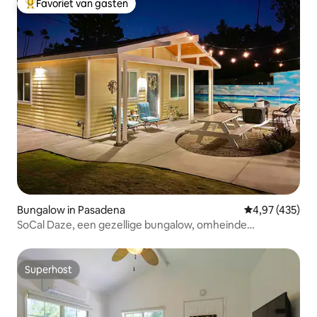
Favoriet van gasten
Topfavoriet van gasten
Bungalow in Pasadena
Gemiddelde beo
4,97 (435)
SoCal Daze, een gezellige bungalow, omheinde
parkeerplaats en patio
Superhost
Superhost