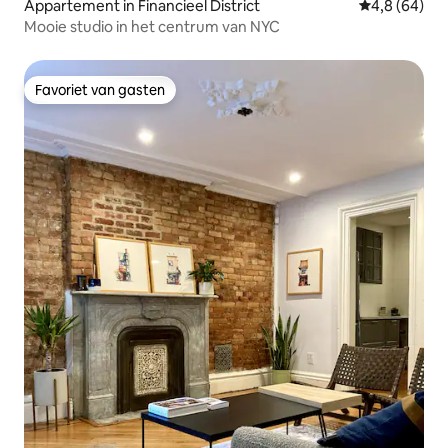
Appartement in Financieel District
Gemiddelde b
4,8 (64)
Mooie studio in het centrum van NYC
Favoriet van gasten
Favoriet van gasten