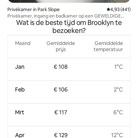
Privékamer in Park Slope
Gemiddelde beo
4,93 (441)
Privékamer, ingang en badkamer op een GEWELDIGE
Wat is de beste tijd om Brooklyn te
locatie
bezoeken?
Maand
Gemiddelde
Gemiddelde
prijs
temperatuur
Jan
€ 108
1°C
Feb
€ 106
2°C
Mrt
€ 117
6°C
Apr
€ 129
12°C