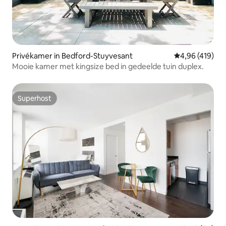
Privékamer in Bedford-Stuyvesant
Gemiddelde beo
4,96 (419)
Mooie kamer met kingsize bed in gedeelde tuin duplex.
Superhost
Superhost