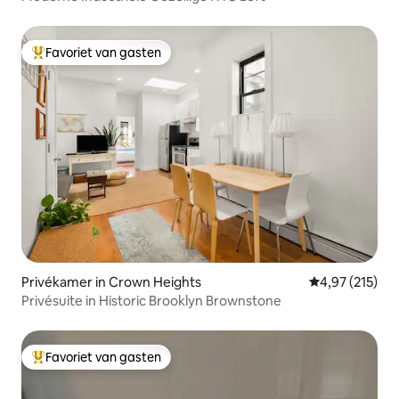
Favoriet van gasten
Topfavoriet van gasten
Privékamer in Crown Heights
Gemiddelde beo
4,97 (215)
Privésuite in Historic Brooklyn Brownstone
Favoriet van gasten
Topfavoriet van gasten