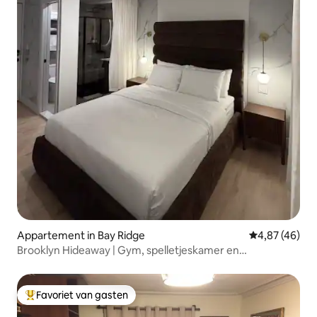
Appartement in Bay Ridge
Gemiddelde be
4,87 (46)
Brooklyn Hideaway | Gym, spelletjeskamer en
gemakkelijk vervoer
Favoriet van gasten
Topfavoriet van gasten