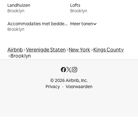
Landhuizen
Lofts
Brooklyn
Brooklyn
Accommodaties met bedden op toegankelijke hoogte
Meer tonen
Brooklyn
Airbnb
Verenigde Staten
New York
Kings County
Brooklyn
© 2026 Airbnb, Inc.
Privacy
Voorwaarden