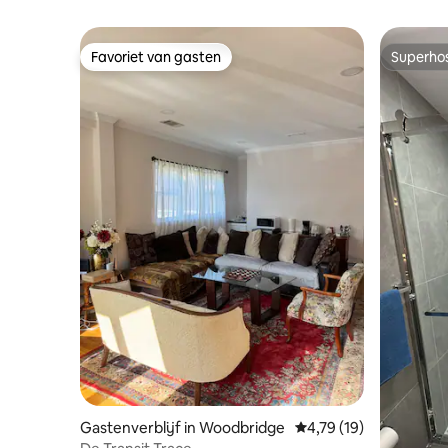
Favoriet van gasten
Superho
Favoriet van gasten
Superho
Gastenverblijf in Woodbridge
Gemiddelde beoordelin
4,79 (19)