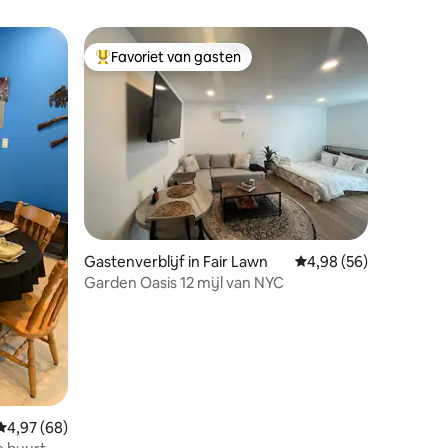
Favoriet van gasten
Topfavoriet van gasten
Gastenverblijf in Fair Lawn
Gemiddelde beoordelin
4,98 (56)
Garden Oasis 12 mijl van NYC
Gemiddelde beoordeling van 4,97 op 5, 68 recensies
4,97 (68)