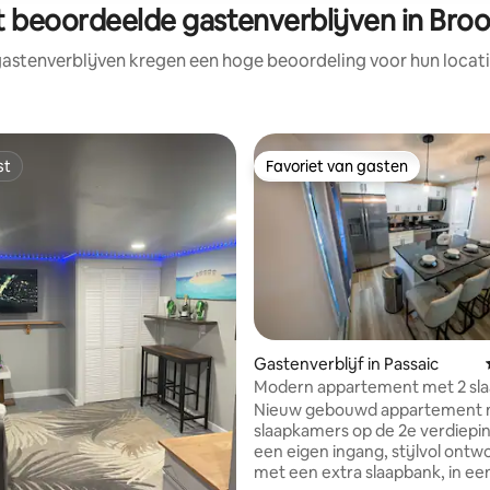
t beoordeelde gastenverblijven in Broo
astenverblijven kregen een hoge beoordeling voor hun locati
st
Favoriet van gasten
st
Favoriet van gasten
Gastenverblijf in Passaic
Modern appartement met 2 sl
op 10 minuten van MetLife|NY
Nieuw gebouwd appartement 
g van 4,97 op 5, 90 recensies
slaapkamers op de 2e verdiepi
een eigen ingang, stijlvol ont
met een extra slaapbank, in een