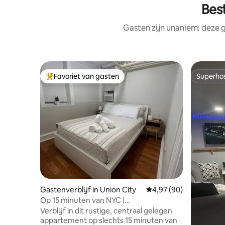
Bes
Gasten zijn unaniem: deze g
Favoriet van gasten
Superho
Topfavoriet van gasten
Superho
Gastenverblijf in Union City
Gemiddelde beoordelin
4,97 (90)
Op 15 minuten van NYC |
Privéappartement met 1 slaapkamer +
Verblijf in dit rustige, centraal gelegen
terras
appartement op slechts 15 minuten van