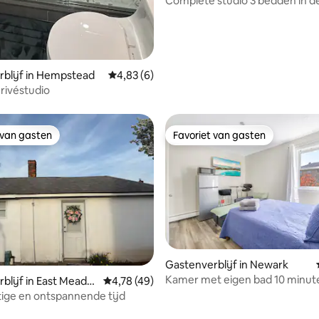
Complete studio 3 bedden in d
van NYC park op het terrein
blijf in Hempstead
Gemiddelde beoordeling van 4,83 op 5, 6 r
4,83 (6)
Privéstudio
 van gasten
Favoriet van gasten
 van gasten
Favoriet van gasten
Gastenverblijf in Newark
Kamer met eigen bad 10 minut
blijf in East Meado
Gemiddelde beoordeling van 4,78 op 5, 49 r
4,78 (49)
van NWKPenn
stige en ontspannende tijd