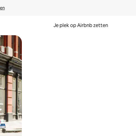
ven
Je plek op Airbnb zetten
en of swipen.