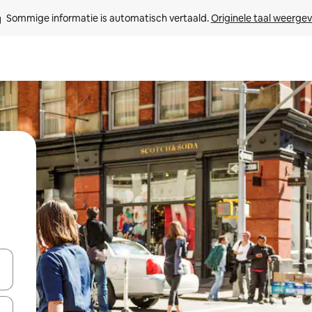
Sommige informatie is automatisch vertaald. 
Originele taal weerge
een keuze met je de pijltjestoetsen omhoog en omlaag, óf door te tikk