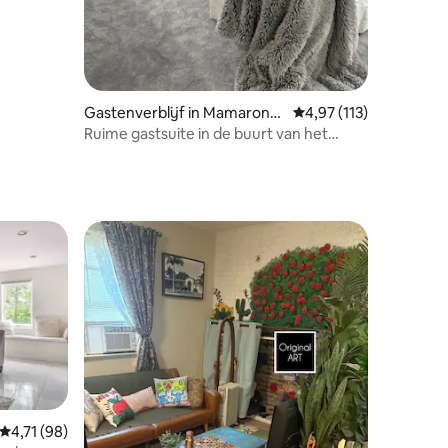
Gastenverblijf in Mamarone
Gemiddelde beoordelin
4,97 (113)
ck
Ruime gastsuite in de buurt van het
water
Gemiddelde beoordeling van 4,71 op 5, 98 recensies
4,71 (98)