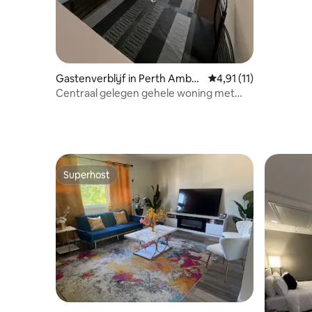
Gastenverblijf in Perth Ambo
Gemiddelde beoordelin
4,91 (11)
y
Centraal gelegen gehele woning met
volledige keuken
Superhost
Superhost