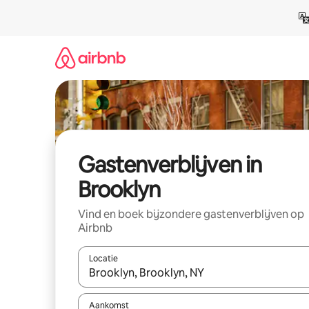
Ga
direct
naar
inhoud
Gastenverblijven in
Brooklyn
Vind en boek bijzondere gastenverblijven op
Airbnb
Locatie
Wanneer er resultaten beschikbaar zijn, maak je 
Aankomst