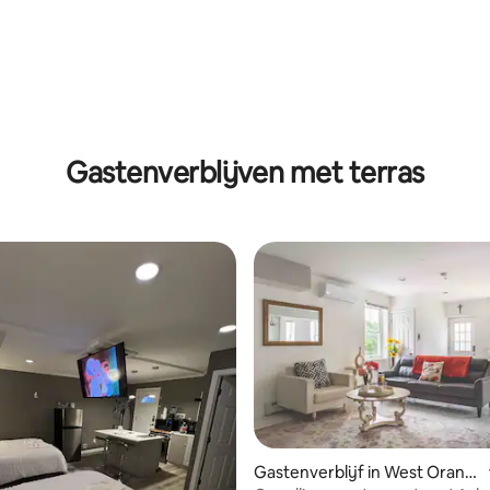
g van 4,91 op 5, 11 recensies
Gastenverblijven met terras
Gastenverblijf in West Orang