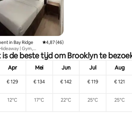
 van 4,94 op 5, 107 recensies
nt in Bay Ridge
Gemiddelde beoordeling van 4,87 op 5, 46 r
4,87 (46)
Hideaway | Gym,
 is de beste tijd om Brooklyn te bezoe
skamer en gemakkelijk vervoer
Apr
Mei
Jun
Jul
Aug
€ 129
€ 134
€ 142
€ 119
€ 121
12°C
17°C
22°C
25°C
25°C