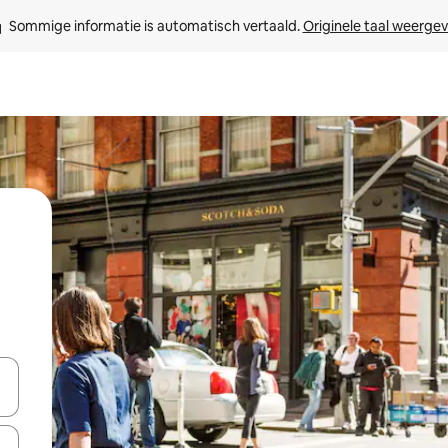
Sommige informatie is automatisch vertaald. 
Originele taal weerge
een keuze met je de pijltjestoetsen omhoog en omlaag, óf door te tikk