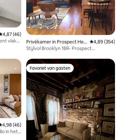
ecensies
Gemiddelde beoordeling van 4,87 op 5, 46 recensies
4,87 (46)
nt vlak
Privékamer in Prospect Hei
Gemiddelde beoordeling
4,89 (354)
ghts
Stijlvol Brooklyn 1BR- Prospect
Park/Tuin/Museum
Favoriet van gasten
Favoriet van gasten
Gemiddelde beoordeling van 4,98 op 5, 46 recensies
4,98 (46)
io in het