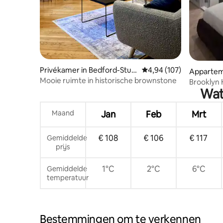
Privékamer in Bedford-Stuy
Gemiddelde beoordeling
4,94 (107)
Apparteme
vesant
Mooie ruimte in historische brownstone
Brooklyn 
Wat
spelletje
Maand
Jan
Feb
Mrt
€ 108
€ 106
€ 117
Gemiddelde
prijs
1°C
2°C
6°C
Gemiddelde
temperatuur
Bestemmingen om te verkennen