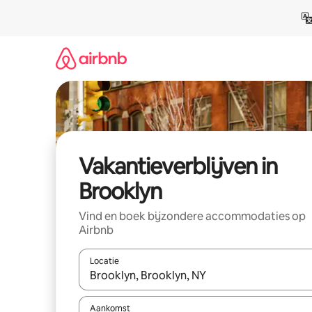
Ga
direct
naar
inhoud
Vakantieverblijven in
Brooklyn
Vind en boek bijzondere accommodaties op
Airbnb
Locatie
Wanneer er resultaten beschikbaar zijn, maak je 
Aankomst