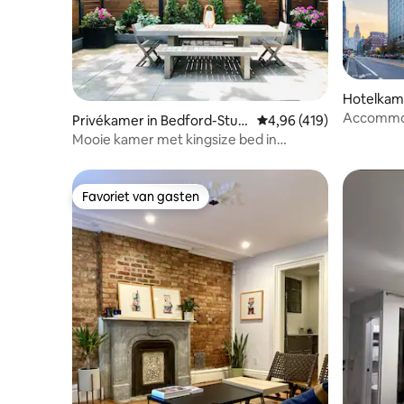
Hotelkam
ooklyn
Accommod
Privékamer in Bedford-Stuy
Gemiddelde beoordeling
4,96 (419)
Brooklyn 
vesant
Mooie kamer met kingsize bed in
fitnessru
gedeelde tuin duplex.
Favoriet van gasten
Favoriet van gasten