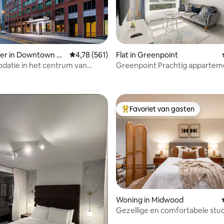
er in Downtown Br
Gemiddelde beoordeling van 4,78 op 5, 561 r
4,78 (561)
Flat in Greenpoint
atie in het centrum van
Greenpoint Prachtig apparteme
 van 4,96 op 5, 419 recensies
met restaurant en
bij de metro
imte
Favoriet van gasten
Topfavoriet van gasten
Woning in Midwood
Gezellige en comfortabele stud
charmante Brooklyn