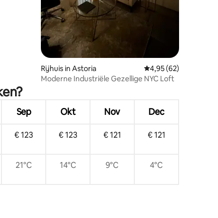
Rijhuis in Astoria
Gemiddelde beoordelin
4,95 (62)
ecensies
Moderne Industriële Gezellige NYC Loft
ken?
Sep
Okt
Nov
Dec
€ 123
€ 123
€ 121
€ 121
21°C
14°C
9°C
4°C