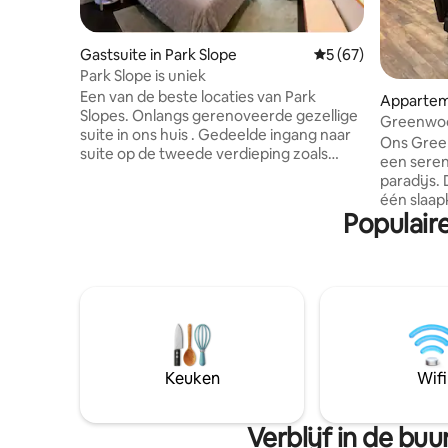
Gastsuite in Park Slope
Gemiddelde beoorde
5 (67)
Park Slope is uniek
Een van de beste locaties van Park
Appartem
Slopes. Onlangs gerenoveerde gezellige
Greenwoo
suite in ons huis . Gedeelde ingang naar
Ons Gree
suite op de tweede verdieping zoals
een seren
afgebeeld, met werkende open haard,
paradijs.
buiten ingericht groot terras met
één slaap
aangenaam uitzicht, en een dromerig
Populair
kantoor a
bed. Afsluitbare slaapkamer en volledig
baadt in o
appartement. Dicht bij de meeste
ware schat
metrotreinen en bussen, gemakkelijke
rust uitst
toegang tot Manhattan en lokale
eenvoudig
functies, waaronder Prospect Park,
vuurplaats
Barclay Center, alle musea, en beschikt
buitenluc
over geweldige winkels en
handig di
eetgelegenheden voor al je smaken. Er is
en-popwin
Keuken
Wifi
een trap om naar de unit te komen.
moeilijk 
buitenge
Verblijf in de bu