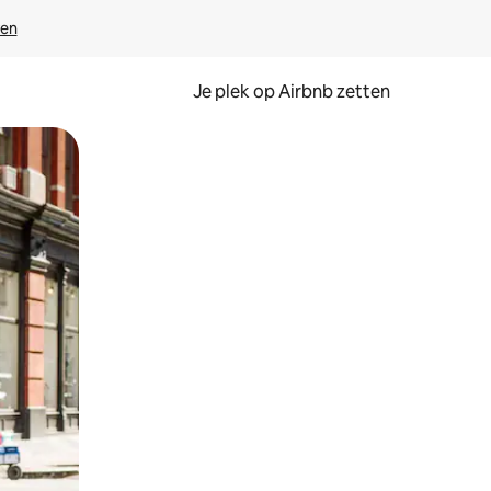
ven
Je plek op Airbnb zetten
en of swipen.