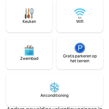
toevluchtsoord van een hele verdieping
platte HD-tv-kame
met 2 slaapkamers en woonkamer,
wasruimte. Gaste
evenals een zithoek, onlangs
badkamer en keuk
gerenoveerde badkamer helemaal voor
aanwezig zijn in h
jezelf. Je verhuurders wonen op het
herenhuisgebouw 
Keuken
Wifi
terrein om een veilige comfortabele
minuten naar B,D, 
omgeving te garanderen.
Geen kinderen/Ge
Gratis parkeren op
Zwembad
het terrein
Airconditioning