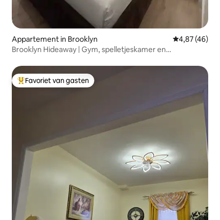
Appartement in Brooklyn
Gemiddelde be
4,87 (46)
Brooklyn Hideaway | Gym, spelletjeskamer en
gemakkelijk vervoer
Favoriet van gasten
Topfavoriet van gasten