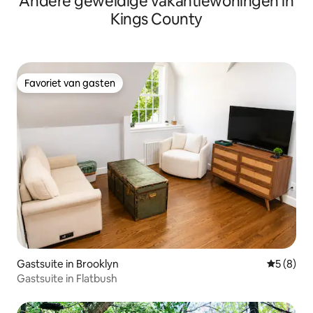
Andere geweldige vakantiewoningen in
Kings County
Favoriet van gasten
Favoriet van gasten
Gastsuite in Brooklyn
Gemiddeld
5 (8)
Gastsuite in Flatbush