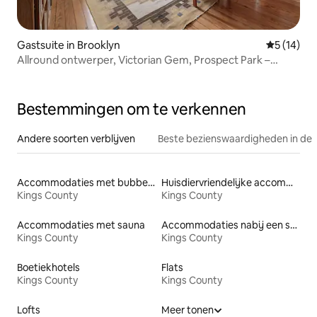
Gastsuite in Brooklyn
Gemiddelde
5 (14)
Allround ontwerper, Victorian Gem, Prospect Park –
2 slaapkamers met veranda
Bestemmingen om te verkennen
Andere soorten verblijven
Beste bezienswaardigheden in de 
Accommodaties met bubbelbad
Huisdiervriendelijke accommodaties
Kings County
Kings County
Accommodaties met sauna
Accommodaties nabij een strand
Kings County
Kings County
Boetiekhotels
Flats
Kings County
Kings County
Lofts
Meer tonen