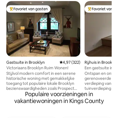
Favoriet van gasten
Favoriet van g
Topfavoriet van gasten
Topfavoriet van 
Gastsuite in Brooklyn
Gemiddelde beoordeling van 4,9
4,97 (322)
Rijhuis in Brooklyn
Victoriaans Brooklyn Ruim Wonen!
Een gastsuite in e
in Brooklyn
Stijlvol modern comfort in een serene
Ontspan en ontspa
historische woning met gemakkelijke
gerenoveerde ruim
toegang tot populaire lokale Brooklyn
verdieping van 16
bezienswaardigheden zoals Prospect
tuinverdieping va
Populaire voorzieningen in
Park, Brooklyn Botanic Gardens en het
Prospect Heights.
Brooklyn Museum. Op korte loopafstand
slaapkamer heeft
vakantiewoningen in Kings County
van de metro en in 20 minuten ben je in
keuken. Er is een Tatami-kamer in
Manhattan. Verken New York en geniet
Japanse stijl aan
vervolgens van het rustige
uitzicht op de tui