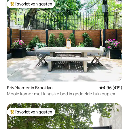
Favoriet van gasten
Topfavoriet van gasten
Privékamer in Brooklyn
Gemiddelde beo
4,96 (419)
Mooie kamer met kingsize bed in gedeelde tuin duplex.
Favoriet van gasten
Topfavoriet van gasten