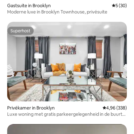
Gastsuite in Brooklyn
Gemiddelde
5 (30)
Moderne luxe in Brooklyn Townhouse, privésuite
Superhost
Superhost
Privékamer in Brooklyn
Gemiddelde beo
4,96 (338)
Luxe woning met gratis parkeergelegenheid in de buurt
van JFK Airport