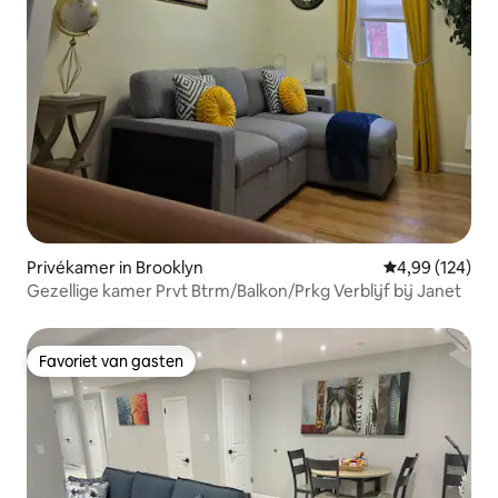
Privékamer in Brooklyn
Gemiddelde beo
4,99 (124)
Gezellige kamer Prvt Btrm/Balkon/Prkg Verblijf bij Janet
Favoriet van gasten
Favoriet van gasten