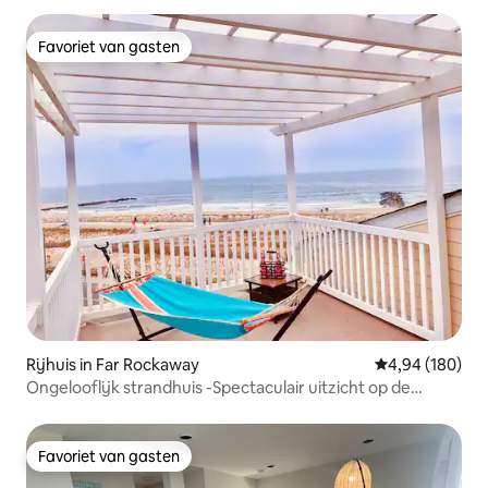
Favoriet van gasten
Favoriet van gasten
Rijhuis in Far Rockaway
Gemiddelde beo
4,94 (180)
Ongelooflijk strandhuis -Spectaculair uitzicht op de
oceaan!
Favoriet van gasten
Favoriet van gasten