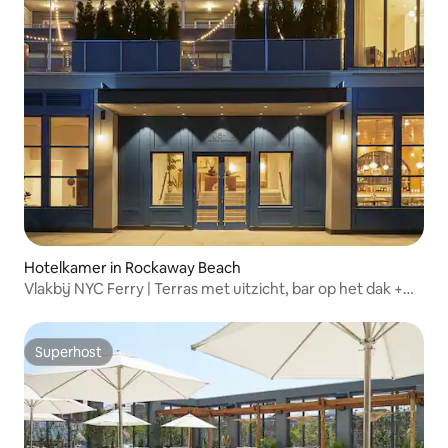
Hotelkamer in Rockaway Beach
Vlakbij NYC Ferry | Terras met uitzicht, bar op het dak +
spa
Superhost
Superhost