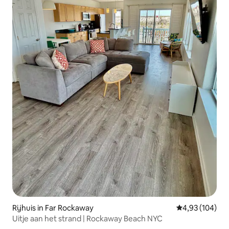
Rijhuis in Far Rockaway
Gemiddelde beo
4,93 (104)
Uitje aan het strand | Rockaway Beach NYC