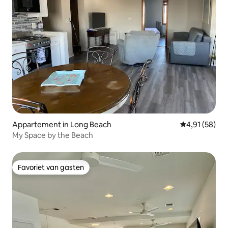
Appartement in Long Beach
Gemiddelde be
4,91 (58)
My Space by the Beach
Favoriet van gasten
Favoriet van gasten