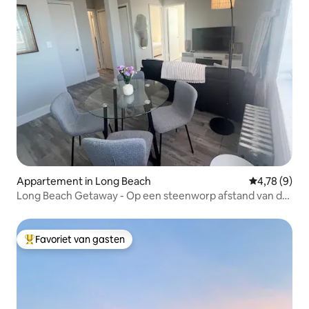
Appartement in Long Beach
Gemiddelde b
4,78 (9)
Long Beach Getaway - Op een steenworp afstand van de
promenade
Favoriet van gasten
Topfavoriet van gasten