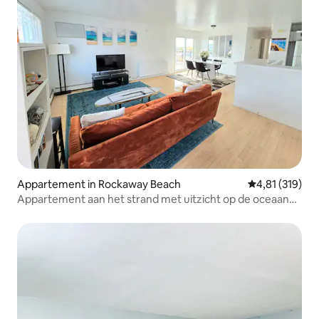
Appartement in Rockaway Beach
Gemiddelde beo
4,81 (319)
Appartement aan het strand met uitzicht op de oceaan
en een enorm terras