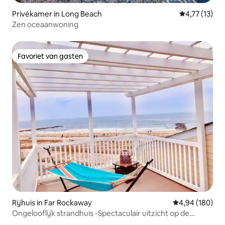
Privékamer in Long Beach
Gemiddelde b
4,77 (13)
Zen oceaanwoning
Favoriet van gasten
Favoriet van gasten
Rijhuis in Far Rockaway
Gemiddelde beo
4,94 (180)
Ongelooflijk strandhuis -Spectaculair uitzicht op de
oceaan!