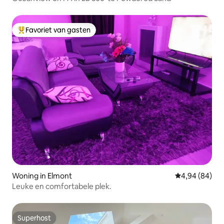
Favoriet van gasten
Topfavoriet van gasten
Woning in Elmont
Gemiddelde be
4,94 (84)
Leuke en comfortabele plek.
Superhost
Superhost