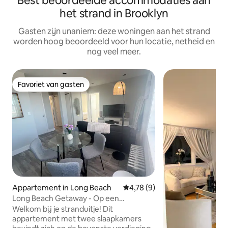
Best beoordeelde accommodaties aan
het strand in Brooklyn
Gasten zijn unaniem: deze woningen aan het strand
worden hoog beoordeeld voor hun locatie, netheid en
nog veel meer.
Favoriet van gasten
Favoriet van gasten
Appartement in Long Beach
Gemiddelde beoordeling van 4
4,78 (9)
Long Beach Getaway - Op een
steenworp afstand van de promenade
Welkom bij je stranduitje! Dit
appartement met twee slaapkamers