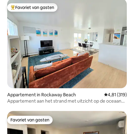
Favoriet van gasten
Topfavoriet van gasten
Appartement in Rockaway Beach
Gemiddelde beo
4,81 (319)
Appartement aan het strand met uitzicht op de oceaan
en een enorm terras
Favoriet van gasten
Favoriet van gasten