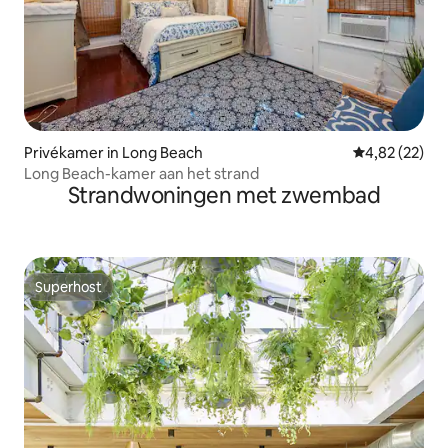
Privékamer in Long Beach
Gemiddelde be
4,82 (22)
Long Beach-kamer aan het strand
Strandwoningen met zwembad
Superhost
Superhost