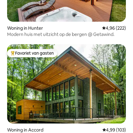
Woning in Hunter
Gemiddelde beo
4,96 (222)
Modern huis met uitzicht op de bergen @ Getawind.
Favoriet van gasten
Topfavoriet van gasten
Woning in Accord
Gemiddelde beo
4,99 (103)