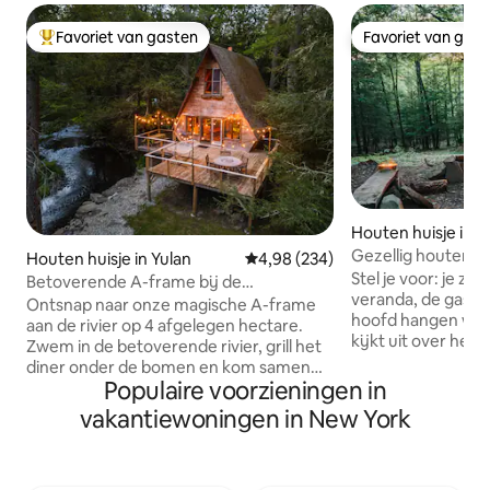
Favoriet van gasten
Favoriet van gas
Topfavoriet van gasten
Favoriet van gas
Houten huisje in 
n
Gezellig houten hu
Houten huisje in Yulan
Gemiddelde beoordeling van 4,9
4,98 (234)
Wandelen + Huisd
Stel je voor: je z
Betoverende A-frame bij de
veranda, de gashaa
rivier|Vuurplaats|Magisch bos
Ontsnap naar onze magische A-frame
hoofd hangen warm
aan de rivier op 4 afgelegen hectare.
kijkt uit over het b
Zwem in de betoverende rivier, grill het
plek van onze gas
diner onder de bomen en kom samen
ontspannen wande
Populaire voorzieningen in
rond de vuurplaats onder fonkelende
torenhoge bomen i
lichtslingers en een hemel bezaaid met
vakantiewoningen in New York
bosrijke gebied r
eindeloze sterren. Bekijk herten,
Alpen geïnspireer
adelaars en vuurvliegjes terwijl je
eigentijdse bohem
ontspant in deze gezellige hut met 2
boven onder diep