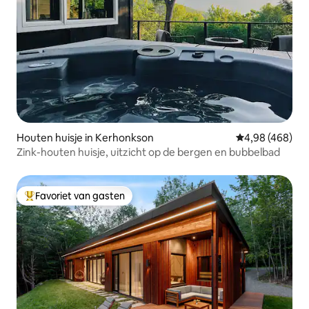
Houten huisje in Kerhonkson
Gemiddelde beo
4,98 (468)
Zink-houten huisje, uitzicht op de bergen en bubbelbad
Favoriet van gasten
Topfavoriet van gasten