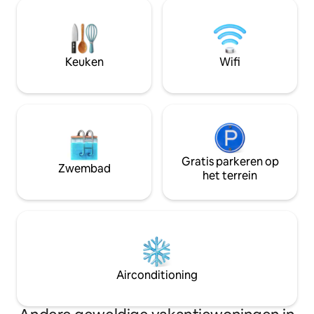
slaapkamers. Perfect voor koppels,
observeer de wild
natuurliefhebbers en iedereen die op
grote panoramisc
zoek is naar een rustig toevluchtsoord.
dagdroom in de ha
Op enkele minuten van schilderachtige
heldere nacht naa
wandelingen en avonturen op de
Keuken
Wifi
hoge bomen terwi
Delaware River die diep verbonden zijn
roostert bij het vu
met de natuur - vertrek met het gevoel
dat je uit een sprookjesboek bent
gestapt.
Gratis parkeren op
Zwembad
het terrein
Airconditioning