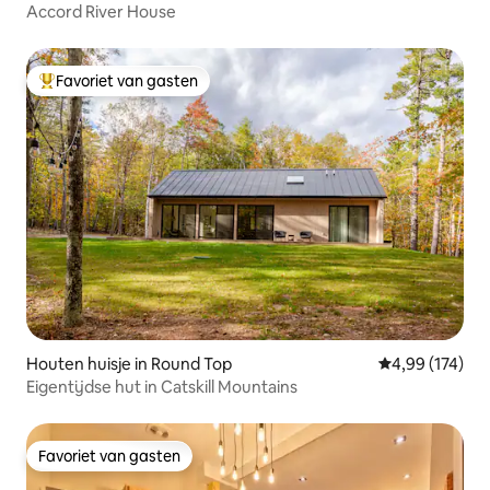
Accord River House
Favoriet van gasten
Topfavoriet van gasten
Houten huisje in Round Top
Gemiddelde beo
4,99 (174)
Eigentijdse hut in Catskill Mountains
Favoriet van gasten
Favoriet van gasten