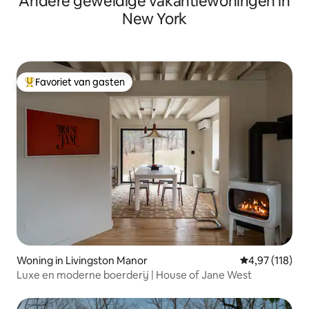
Andere geweldige vakantiewoningen in
New York
Favoriet van gasten
Topfavoriet van gasten
Woning in Livingston Manor
Gemiddelde beo
4,97 (118)
Luxe en moderne boerderij | House of Jane West