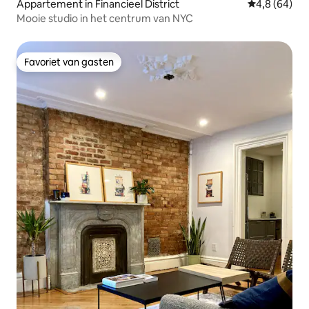
Appartement in Financieel District
Gemiddelde b
4,8 (64)
Mooie studio in het centrum van NYC
Favoriet van gasten
Favoriet van gasten