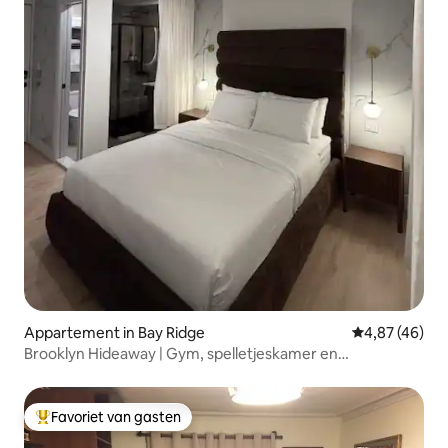
Appartement in Bay Ridge
Gemiddelde be
4,87 (46)
Brooklyn Hideaway | Gym, spelletjeskamer en
gemakkelijk vervoer
Favoriet van gasten
Topfavoriet van gasten