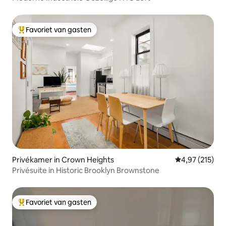
Favoriet van gasten
Topfavoriet van gasten
Privékamer in Crown Heights
Gemiddelde beo
4,97 (215)
Privésuite in Historic Brooklyn Brownstone
Favoriet van gasten
Topfavoriet van gasten