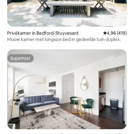
Privékamer in Bedford-Stuyvesant
Gemiddelde beo
4,96 (419)
Mooie kamer met kingsize bed in gedeelde tuin duplex.
Superhost
Superhost