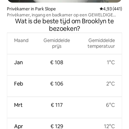
Privékamer in Park Slope
Gemiddelde beo
4,93 (441)
Privékamer, ingang en badkamer op een GEWELDIGE
Wat is de beste tijd om Brooklyn te
locatie
bezoeken?
Maand
Gemiddelde
Gemiddelde
prijs
temperatuur
Jan
€ 108
1°C
Feb
€ 106
2°C
Mrt
€ 117
6°C
Apr
€ 129
12°C