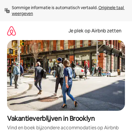
Ga
Sommige informatie is automatisch vertaald. 
Originele taal 
direct
weergeven
naar
inhoud
Je plek op Airbnb zetten
Vakantieverblijven in Brooklyn
Vind en boek bijzondere accommodaties op Airbnb