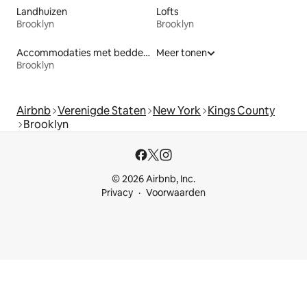
Landhuizen
Lofts
Brooklyn
Brooklyn
Accommodaties met bedden op toegankelijke hoogte
Meer tonen
Brooklyn
Airbnb
Verenigde Staten
New York
Kings County
Brooklyn
© 2026 Airbnb, Inc.
Privacy
Voorwaarden