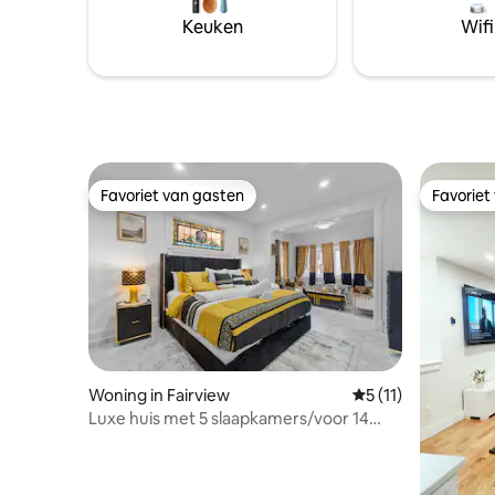
zijn 25 m
Keuken
Wifi
luchthav
vervoer v
metro naa
Favoriet van gasten
Favoriet
Favoriet van gasten
Favoriet
Woning in Fairview
Gemiddelde beoorde
5 (11)
Luxe huis met 5 slaapkamers/voor 14
personen/parkeergelegenheid/15
minuten naar NYC