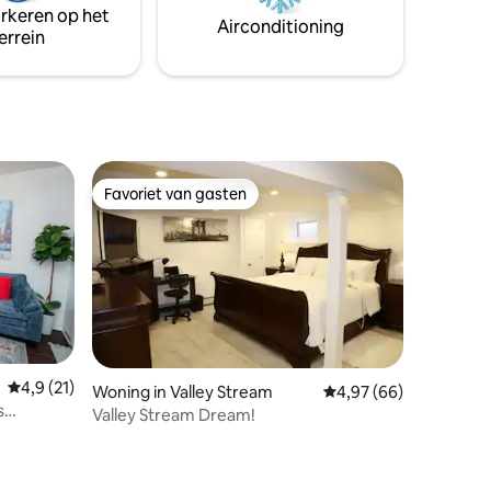
arkeren op het
Airconditioning
errein
Favoriet van gasten
Favoriet van gasten
Gemiddelde beoordeling van 4,9 op 5, 21 recensies
4,9 (21)
Woning in Valley Stream
Gemiddelde beoordelin
4,97 (66)
s
Valley Stream Dream!