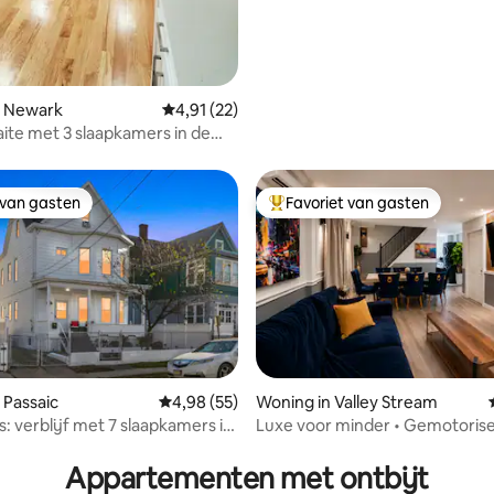
n Newark
Gemiddelde beoordeling van 4,91 op 5, 22 r
4,91 (22)
aite met 3 slaapkamers in de
n NYC
 van gasten
Favoriet van gasten
 van gasten
Topfavoriet van gasten
 van 4,81 op 5, 368 recensies
 Passaic
Gemiddelde beoordeling van 4,98 op 5, 55 r
4,98 (55)
Woning in Valley Stream
s: verblijf met 7 slaapkamers in
Luxe voor minder • Gemotorise
van MetLife en NYC
• 25 minuten naar NYC
Appartementen met ontbijt