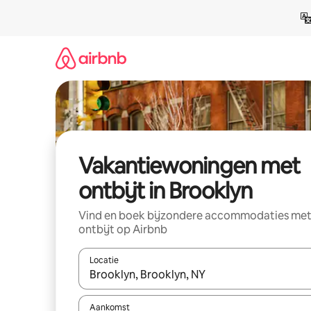
Ga
direct
naar
inhoud
Vakantiewoningen met
ontbijt in Brooklyn
Vind en boek bijzondere accommodaties me
ontbijt op Airbnb
Locatie
Wanneer er resultaten beschikbaar zijn, maak je 
Aankomst