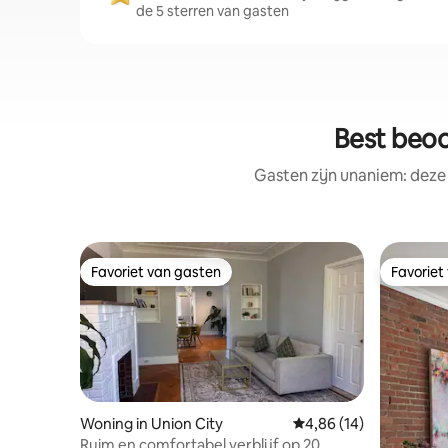
de 5 sterren van gasten
Best beoo
Gasten zijn unaniem: deze
Favoriet van gasten
Favoriet
Favoriet van gasten
Favoriet
Woning in Union City
Gemiddelde beoordelin
4,86 (14)
Ruim en comfortabel verblijf op 20