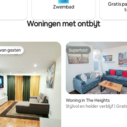
Gratis p
inuten rijden van beide
Zwembad
t
ens. Gemakkelijk openbaar
anaf JFK. 20 minuten met de
r Wall Street.
Woningen met ontbijt
 van gasten
Superhost
 van gasten
Superhost
Woning in The Heights
ling van 5 op 5, 11 recensies
Stijlvol en helder verblijf | Grati
parkeren | 15 m naar NYC