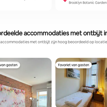
Brooklyn Botanic Garden
rdeelde accommodaties met ontbijt i
 accommodaties met ontbijt zijn hoog beoordeeld op locatie,
 van gasten
Favoriet van gasten
 van gasten
Favoriet van gasten
g van 4,86 op 5, 14 recensies