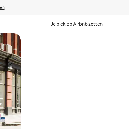
ven
Je plek op Airbnb zetten
en of swipen.