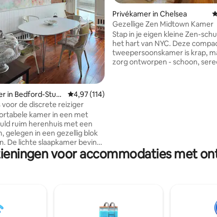
Privékamer in Chelsea
G
Gezellige Zen Midtown Kamer
Stap in je eigen kleine Zen-schui
het hart van NYC. Deze compa
tweepersoonskamer is krap, m
zorg ontworpen - schoon, sere
perfect voor soloreizigers. Het
over een gezellig traagschuim
eigen wastafel, een bureau en
r in Bedford-Stuyv
Gemiddelde beoordeling van 4,97 op 5, 114 r
4,97 (114)
zonovergoten raam met lomme
 voor de discrete reiziger
plantenvibes. De gedeelde ba
ortabele kamer in een met
de gang is brandschoon en één
uld ruim herenhuis met een
privé. Geniet van toegang tot 
, gelegen in een gezellig blok
rustige tuin, gratis ontbijt de h
yn. De lichte slaapkamer bevindt
gefilterd water en koffie in de 
zieningen voor accommodaties met ontb
EN op de 2e verdieping met
gemeenschappelijke ruimte. 
aam dat wordt bediend met een
vriendelijke en liefdevolle pers
ediening. De eigen badkamer
altijd beschikbaar.
e ligt tegenover de kamer. We
n onze gasten als onze eigen
e gasten waren blij en hebben
 in de kamer. Ons huis is
 rokers en nachtbrakers. We