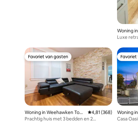
Woning i
Luxe retr
buurt va
Favoriet van gasten
Favoriet
Favoriet van gasten
Favoriet
Woning in Weehawken Tow
Gemiddelde beoordeling
4,81 (368)
Woning in
nship
Prachtig huis met 3 bedden en 2
Casa Oasi
badkamers op 10 minuten met de bus
de buurt 
naar NYC