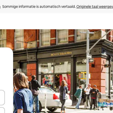
Sommige informatie is automatisch vertaald. 
Originele taal weerge
t
een keuze met je de pijltjestoetsen omhoog en omlaag, óf door te tikk