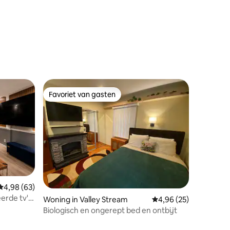
ecensies
Favoriet van gasten
Favoriet van gasten
ecensies
Gemiddelde beoordeling van 4,98 op 5, 63 recensies
4,98 (63)
erde tv's
Woning in Valley Stream
Gemiddelde beoordelin
4,96 (25)
Biologisch en ongerept bed en ontbijt