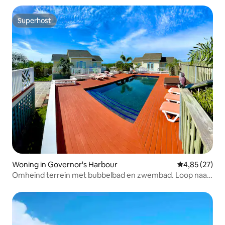
Superhost
Superhost
Woning in Governor's Harbour
Gemiddelde be
4,85 (27)
Omheind terrein met bubbelbad en zwembad. Loop naar
het strand.