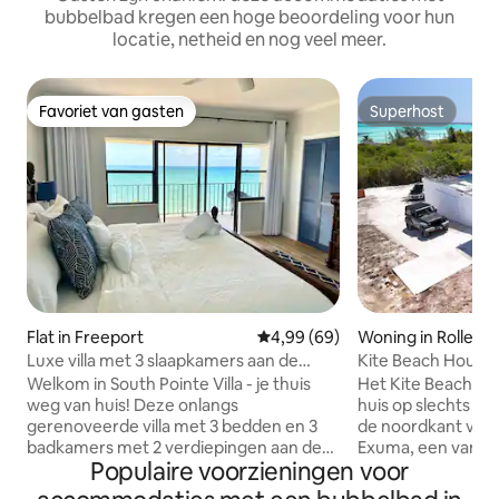
bubbelbad kregen een hoge beoordeling voor hun
locatie, netheid en nog veel meer.
Favoriet van gasten
Superhost
Favoriet van gasten
Superhost
Flat in Freeport
Gemiddelde beoordeling van 4,
4,99 (69)
Woning in Rollevill
Luxe villa met 3 slaapkamers aan de
Kite Beach House
oceaan - Nieuwe badkamers!
Welkom in South Pointe Villa - je thuis
Het Kite Beach Ho
weg van huis! Deze onlangs
huis op slechts t
gerenoveerde villa met 3 bedden en 3
de noordkant van
badkamers met 2 verdiepingen aan de
Exuma, een van d
Populaire voorzieningen voor
oceaan biedt een spectaculair uitzicht
aarde. Kite onger
op het sprankelende turquoise water en
loungen op het strand. O