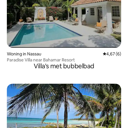
Woning in Nassau
Gemiddelde b
4,67 (6)
Paradise Villa near Bahamar Resort
Villa's met bubbelbad