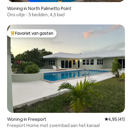
Woning in North Palmetto Point
Ons uitje - 5 bedden, 4,5 bad
Favoriet van gasten
Topfavoriet van gasten
Woning in Freeport
Gemiddelde b
4,95 (41)
Freeport Home met zwembad aan het kanaal