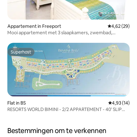
Appartement in Freeport
Gemiddelde be
4,62 (29)
Mooi appartement met 3 slaapkamers, zwembad,
jachthaven, jacuzzi
Superhost
Superhost
Flat in BS
Gemiddelde be
4,93 (14)
RESORTS WORLD BIMINI - 2/2 APPARTEMENT - 40' SLIP
BESCHIKBAAR!
Bestemmingen om te verkennen