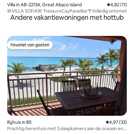
Villa in AB-22134, Great Abaco Island
Gemiddelde b
4,82 (11)
🌺VILLA SOFIA🌺 TreasureCayParadise🌴Volledig ontsmet
Andere vakantiewoningen met hottub
Favoriet van gasten
Favoriet van gasten
Rijhuis in BS
Gemiddelde be
4,97 (33)
Prachtig herenhuis met 3 slaapkamers aan de oceaan en