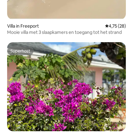
Villa in Freeport
Gemiddelde be
4,75 (28)
Mooie villa met 3 slaapkamers en toegang tot het strand
Superhost
Superhost