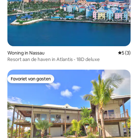
Woning in Nassau
Gemiddeld
5 (3)
Resort aan de haven in Atlantis - 1BD deluxe
Favoriet van gasten
Favoriet van gasten