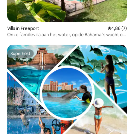
Villa in Freeport
Gemiddelde b
4,86 (7)
Onze familievilla aan het water, op de Bahama 's wacht op
je
Superhost
Superhost