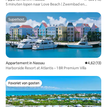
5 minuten lopen naar Love Beach | Zwembad en
werkruimte
Superhost
Superhost
Appartement in Nassau
Gemiddelde be
4,62 (13)
Harborside Resort at Atlantis – 1 BR Premium Villa
Favoriet van gasten
Favoriet van gasten