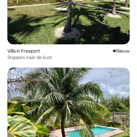
Villa in Freeport
Nieuwe ac
Nieuw
Stappen naar de kust