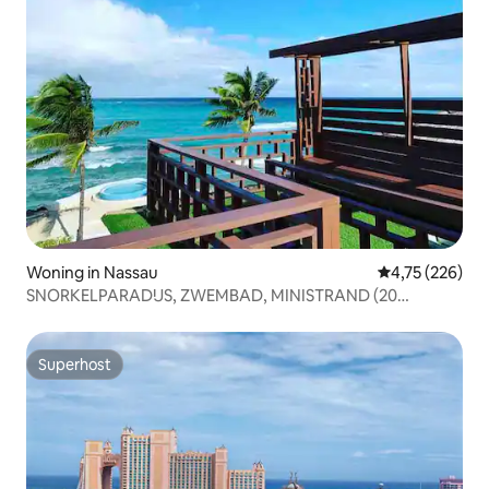
Woning in Nassau
Gemiddelde beo
4,75 (226)
SNORKELPARADIJS, ZWEMBAD, MINISTRAND (20
slaapplaatsen)!
Superhost
Superhost