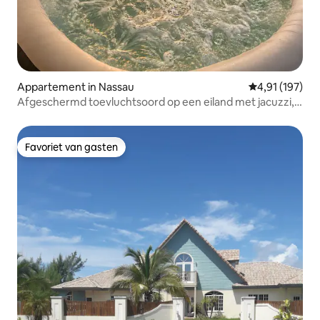
Appartement in Nassau
Gemiddelde beo
4,91 (197)
Afgeschermd toevluchtsoord op een eiland met jacuzzi,
open haard en zwembad
Favoriet van gasten
Favoriet van gasten