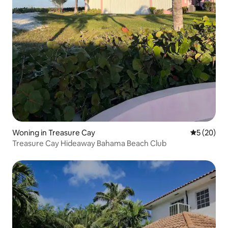
Woning in Treasure Cay
Gemiddelde
5 (20)
Treasure Cay Hideaway Bahama Beach Club