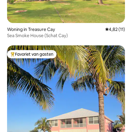
Woning in Treasure Cay
Gemiddelde b
4,82 (11)
Sea Smoke House (Schat Cay)
Favoriet van gasten
Topfavoriet van gasten