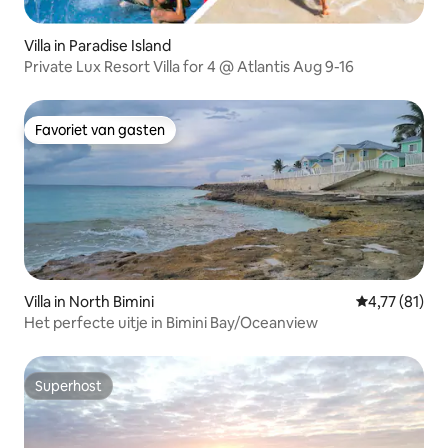
Villa in Paradise Island
Private Lux Resort Villa for 4 @ Atlantis Aug 9-16
Favoriet van gasten
Favoriet van gasten
Villa in North Bimini
Gemiddelde b
4,77 (81)
Het perfecte uitje in Bimini Bay/Oceanview
Superhost
Superhost