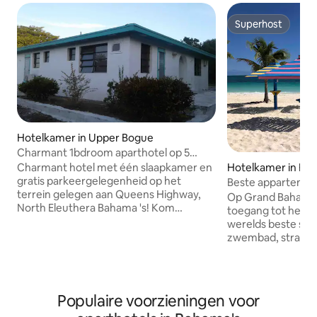
Superhost
Superhost
Hotelkamer in Upper Bogue
Charmant 1bdroom aparthotel op 5
minuten van roze zand!
Charmant hotel met één slaapkamer en
Hotelkamer in Fre
gratis parkeergelegenheid op het
Beste appartement
terrein gelegen aan Queens Highway,
Lucaya! #1503 @ C
Op Grand Bahama I
North Eleuthera Bahama 's! Kom
toegang tot het st
genieten van roze zand en kristalhelder
werelds beste str
water met minder dan 5 minuten lopen
zwembad, strandb
naar het strand! Slechts 5 mijl rijden van
Gerenommeerde wi
de lokale luchthaven en 7 minuten naar
jachthaven en ent
de reisbestemming en een van de vele
buurt bij Port Luc
wonderen die de Bahama 's te bieden
maar ons strand is
Populaire voorzieningen voor
hebben - The Glass Window Bridge. Je
cruiseschepen all-
zult worden begroet met vriendelijk