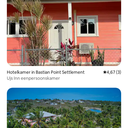
Hotelkamer in Bastian Point Settlement
Gemiddelde b
4,67 (3)
Ujs Inn eenpersoonskamer