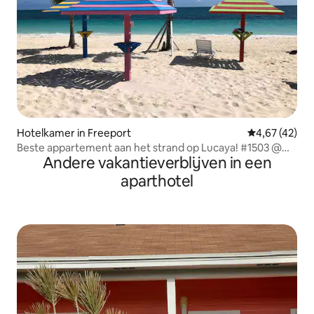
Hotelkamer in Freeport
Gemiddelde be
4,67 (42)
Beste appartement aan het strand op Lucaya! #1503 @
Andere vakantieverblijven in een
Coral Bch
aparthotel