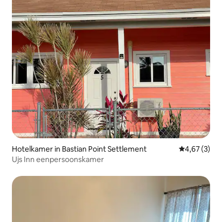
Hotelkamer in Bastian Point Settlement
Gemiddelde b
4,67 (3)
Ujs Inn eenpersoonskamer