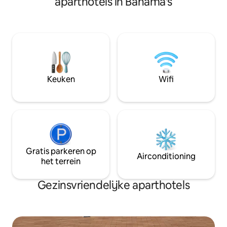
aparthotels in Bahama's
verdieping Unit 150
personeel/gastvrouw die niet kan
met Bahamaanse k
wachten om deze reis uniek te maken!
beschrijven als w
Wij bieden 24 uur per dag beveiliging op
uitnodigend. Een 
het terrein.
privacy! Lig in bed,
zonsondergang, n
naar je terug!
Keuken
Wifi
Gratis parkeren op
Airconditioning
het terrein
Gezinsvriendelijke aparthotels