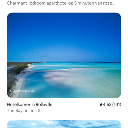
Charmant 1bdroom aparthotel op 5 minuten van roze
zand!
Hotelkamer in Rolleville
Gemiddelde beo
4,63 (101)
The Bayinn unit 2