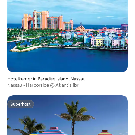
Hotelkamer in Paradise Island, Nassau
Nassau - Harborside @ Atlantis 1br
Superhost
Superhost