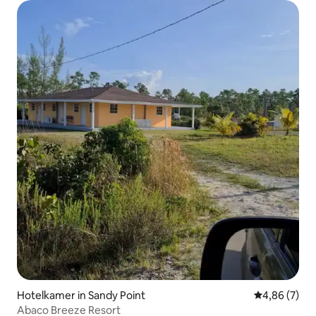
Hotelkamer in Sandy Point
Gemiddelde b
4,86 (7)
Abaco Breeze Resort