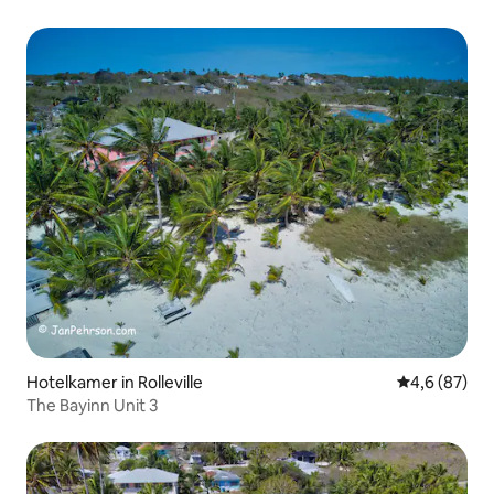
Hotelkamer in Rolleville
Gemiddelde b
4,6 (87)
The Bayinn Unit 3