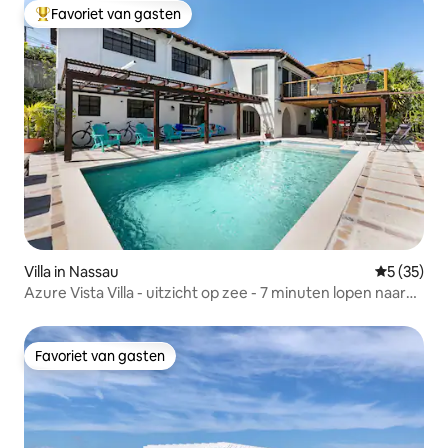
Favoriet van gasten
Topfavoriet van gasten
Villa in Nassau
Gemiddelde
5 (35)
Azure Vista Villa - uitzicht op zee - 7 minuten lopen naar
het strand
Favoriet van gasten
Favoriet van gasten