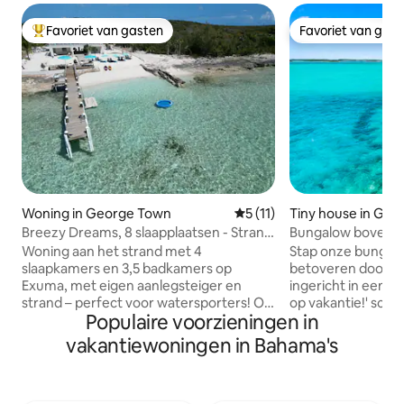
Favoriet van gasten
Favoriet van gas
Topfavoriet van gasten
Favoriet van gas
Woning in George Town
Gemiddelde beoordeling van
5 (11)
Tiny house in Ge
Breezy Dreams, 8 slaapplaatsen - Strand
Bungalow boven he
en dok
Georgetown | Dich
Woning aan het strand met 4
Stap onze bungalo
slaapkamers en 3,5 badkamers op
betoveren door d
Exuma, met eigen aanlegsteiger en
ingericht in een tro
strand – perfect voor watersporters! Op
op vakantie!' sch
Populaire voorzieningen in
slechts 10 minuten van George Town,
omlijsten het uitz
dicht bij zandbanken. Geniet van
ligstoelen, biedt ui
vakantiewoningen in Bahama's
comfort dankzij de generator, de
jaloers zal maken.
watermaker, de drukpomp en de
kitchenette en snel
waterfiltratie. Ontspan op je eigen
benijdenswaardige