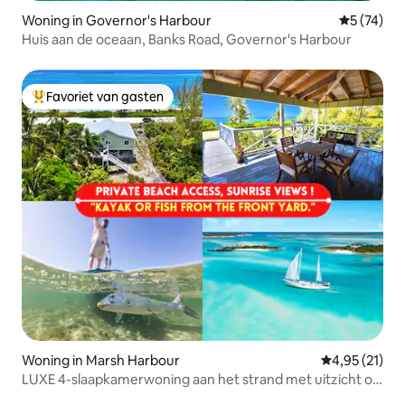
Woning in Governor's Harbour
Gemiddelde
5 (74)
Huis aan de oceaan, Banks Road, Governor's Harbour
Favoriet van gasten
Topfavoriet van gasten
Woning in Marsh Harbour
Gemiddelde be
4,95 (21)
LUXE 4-slaapkamerwoning aan het strand met uitzicht op
de oceaan! Abaco Marsh Harbor