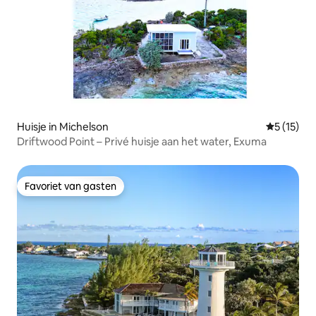
Huisje in Michelson
Gemiddeld
5 (15)
Driftwood Point – Privé huisje aan het water, Exuma
Favoriet van gasten
Favoriet van gasten