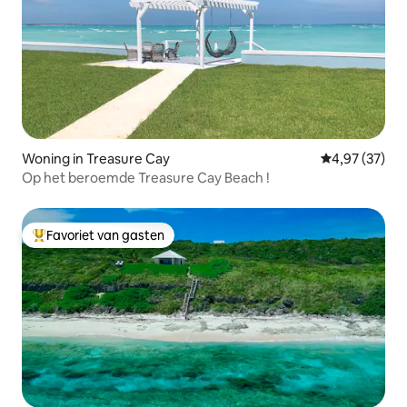
Woning in Treasure Cay
Gemiddelde be
4,97 (37)
Op het beroemde Treasure Cay Beach !
Favoriet van gasten
Topfavoriet van gasten