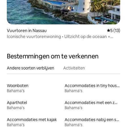
Vuurtoren in Nassau
Gemiddeld
5 (13)
Iconische vuurtorenwoning • Uitzicht op de oceaan +
prachtig zwembad
Bestemmingen om te verkennen
Andere soorten verblijven
Activiteiten
Woonboten
Accommodaties in tiny houses
Bahama's
Bahama's
Aparthotel
Accommodaties met een zwembad
Bahama's
Bahama's
Accommodaties met kajak
Accommodaties nabij een strand
Bahama's
Bahama's