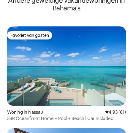
Andere geweldige vakantiewoningen in
Bahama's
Favoriet van gasten
Favoriet van gasten
Woning in Nassau
Gemiddelde be
4,93 (61)
3BR Oceanfront Home + Pool + Beach | Car Included