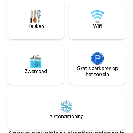
strand, verken de Exuma Cays of kom
mogelijk kunt uplo
tot rust in ruime
en leef de droom! We werken samen
binnen-/buitenwoonkamers. Ideaal voor
met een jachthave
gezinnen of groepen die op zoek zijn
minuut rijden, 8 
naar een rustig eilandverblijf. Houd er
boten te parkeren
Keuken
Wifi
rekening mee dat er in deze
voorwaarden zijn 
accommodatie buiten
beveiligingscamera’s aanwezig zijn. Er
kan worden besproken om deze uit te
schakelen.
Gratis parkeren op
Zwembad
het terrein
Airconditioning