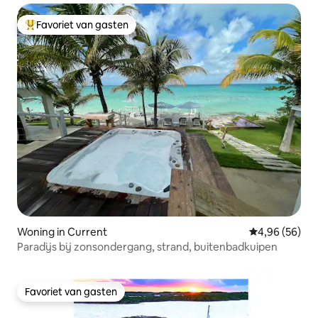
Favoriet van gasten
Topfavoriet van gasten
Woning in Current
Gemiddelde be
4,96 (56)
Paradijs bij zonsondergang, strand, buitenbadkuipen
Favoriet van gasten
Favoriet van gasten