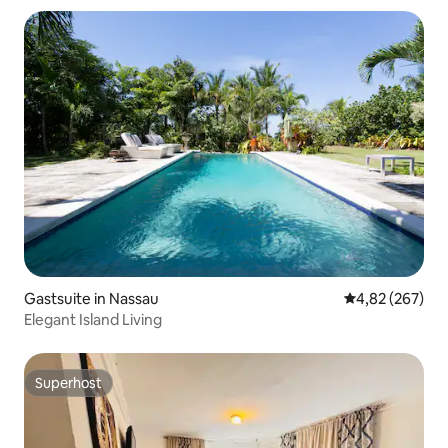
Gastsuite in Nassau
Gemiddelde beo
4,82 (267)
Elegant Island Living
Superhost
Superhost