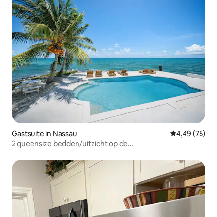
Gastsuite in Nassau
Gemiddelde be
4,49 (75)
2 queensize bedden/uitzicht op de
oceaan/omheind/zwembad/strand - UNIT 3