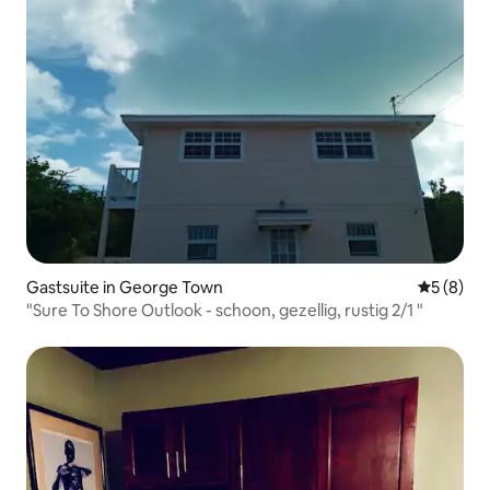
Gastsuite in George Town
Gemiddeld
5 (8)
"Sure To Shore Outlook - schoon, gezellig, rustig 2/1 "