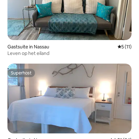
Gastsuite in Nassau
Gemiddeld
5 (11)
Leven op het eiland
Superhost
Superhost