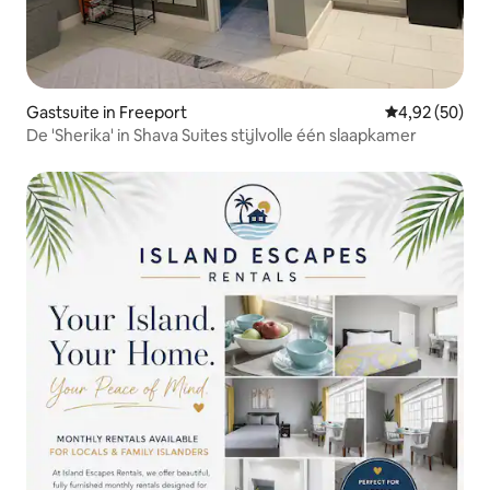
Gastsuite in Freeport
Gemiddelde be
4,92 (50)
De 'Sherika' in Shava Suites stijlvolle één slaapkamer