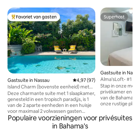
Favoriet van gasten
Superhost
Topfavoriet van gasten
Superhost
Gastsuite in Nass
Alma'sLoft- #1 me
Gastsuite in Nassau
Gemiddelde beoordeling van 4,
4,97 (97)
Visa Reserveringe
Stap in onze met l
Island Charm (bovenste eenheid) met
privékamer en laa
zwembad en boomhut
Deze charmante suite met 1 slaapkamer,
van de Bahama 's 
genesteld in een tropisch paradijs, is 1
onze rustige plek. Alma 's Loft is een
van de 2 aparte eenheden in een huisje
volledig geladen 
voor maximaal 2 volwassen gasten
voorzieningen om je
Populaire voorzieningen voor privésuites
(eigenaar woont op het terrein).
maken, op 1,6 km 
Inclusief queensize bed, 1 badkamer,
in Bahama's
centrum, Junkano
kitchenette, zwembad met waterpartij,
en andere histori
boomhut, hangmatten, eigen ingang
bezienswaardigheden. 