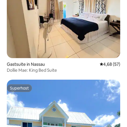
Gastsuite in Nassau
Gemiddelde be
4,68 (57)
Dollie Mae: King Bed Suite
Superhost
Superhost