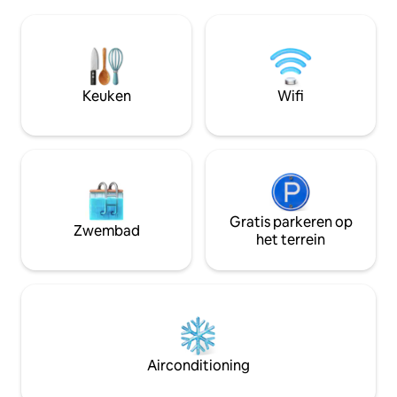
voor gasten met beveiligingscode en
zeegezicht/eiland th
gratis parkeergelegenheid. Op 7
voorzien van een k
minuten rijden van de luchthaven, op 5
Geweldig voor een
minuten rijden naar het dichtstbijzijnde
Gratis voorzienin
strand, op 5 minuten lopen naar
klantenservice zu
eetgelegenheden, supermarkt,
Keuken
Wifi
je wilt terugkeren.
apotheek en geldautomaat. Ideaal voor
koppels, soloreizigers of vrienden.
Huurauto aanbevolen.
Gratis parkeren op
Zwembad
het terrein
Airconditioning