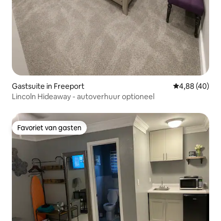
Gastsuite in Freeport
Gemiddelde be
4,88 (40)
Lincoln Hideaway - autoverhuur optioneel
Favoriet van gasten
Favoriet van gasten