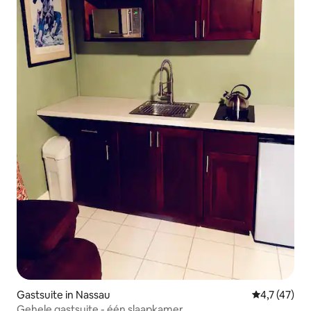
Gastsuite in Nassau
Gemiddelde 
4,7 (47)
Gehele gastsuite - één slaapkamer