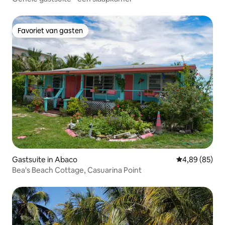
Favoriet van gasten
Favoriet van gasten
Gastsuite in Abaco
Gemiddelde be
4,89 (85)
Bea's Beach Cottage, Casuarina Point