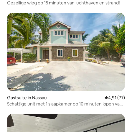
Gezellige wieg op 15 minuten van luchthaven en strand!
Gastsuite in Nassau
Gemiddelde be
4,91 (77)
Schattige unit met 1 slaapkamer op 10 minuten lopen van
het strand