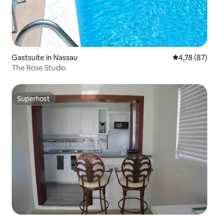
Gastsuite in Nassau
Gemiddelde be
4,78 (87)
The Rose Studio
Superhost
Superhost