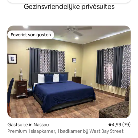
Gezinsvriendelijke privésuites
Favoriet van gasten
Favoriet van gasten
Gastsuite in Nassau
Gemiddelde be
4,99 (79)
Premium 1 slaapkamer, 1 badkamer bij West Bay Street