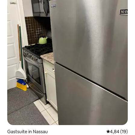
Gastsuite in Nassau
Gemiddelde be
4,84 (19)