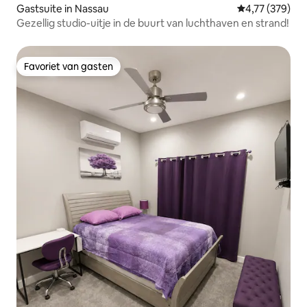
Gastsuite in Nassau
Gemiddelde beo
4,77 (379)
Gezellig studio-uitje in de buurt van luchthaven en strand!
Favoriet van gasten
Favoriet van gasten