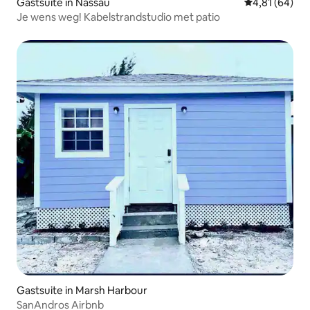
Gastsuite in Nassau
Gemiddelde be
4,81 (64)
Je wens weg! Kabelstrandstudio met patio
Gastsuite in Marsh Harbour
SanAndros Airbnb