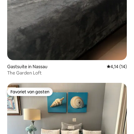
Gastsuite in Nassau
Gemiddelde b
4,14 (14)
The Garden Loft
Favoriet van gasten
Favoriet van gasten