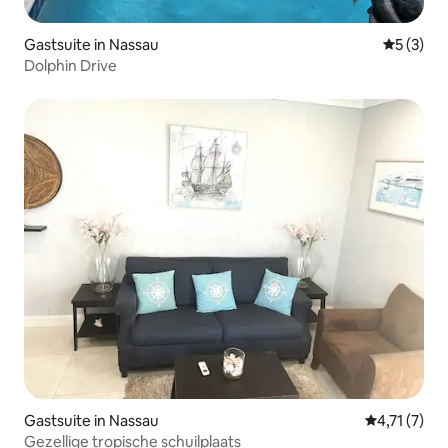
Gastsuite in Nassau
Gemiddeld
5 (3)
Dolphin Drive
Gastsuite in Nassau
Gemiddelde 
4,71 (7)
Gezellige tropische schuilplaats