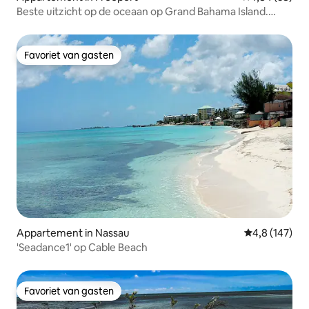
Beste uitzicht op de oceaan op Grand Bahama Island.
Freeport!
Favoriet van gasten
Favoriet van gasten
Appartement in Nassau
Gemiddelde be
4,8 (147)
'Seadance1' op Cable Beach
Favoriet van gasten
Favoriet van gasten