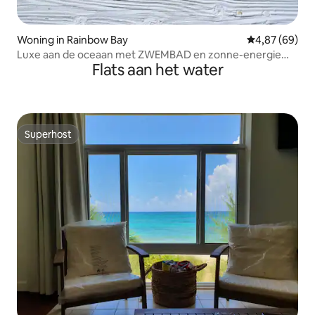
Woning in Rainbow Bay
Gemiddelde be
4,87 (69)
Luxe aan de oceaan met ZWEMBAD en zonne-energie
Flats aan het water
*Rainbow Charm*
Superhost
Superhost