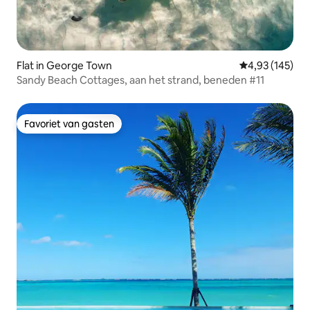
Flat in George Town
Gemiddelde beo
4,93 (145)
Sandy Beach Cottages, aan het strand, beneden #11
Favoriet van gasten
Favoriet van gasten