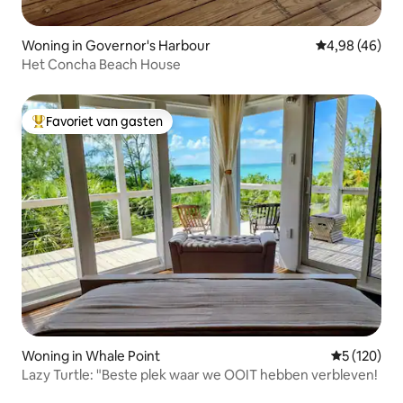
Woning in Governor's Harbour
Gemiddelde be
4,98 (46)
Het Concha Beach House
Favoriet van gasten
Topfavoriet van gasten
Woning in Whale Point
Gemiddelde 
5 (120)
Lazy Turtle: "Beste plek waar we OOIT hebben verbleven!