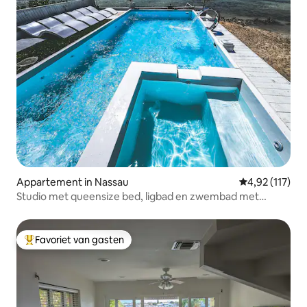
Appartement in Nassau
Gemiddelde be
4,92 (117)
Studio met queensize bed, ligbad en zwembad met
zeezicht
Favoriet van gasten
Topfavoriet van gasten