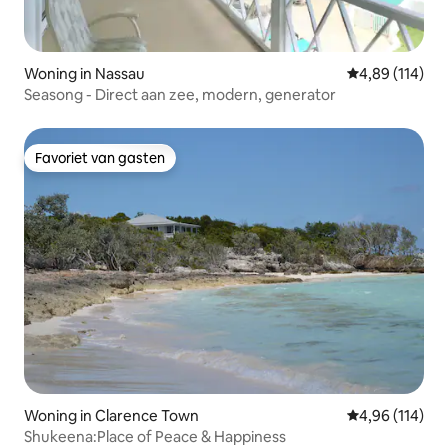
Woning in Nassau
Gemiddelde beo
4,89 (114)
Seasong - Direct aan zee, modern, generator
Favoriet van gasten
Favoriet van gasten
Woning in Clarence Town
Gemiddelde beo
4,96 (114)
Shukeena:Place of Peace & Happiness