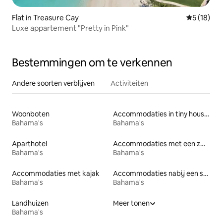
Flat in Treasure Cay
Gemiddelde
5 (18)
Luxe appartement "Pretty in Pink"
Bestemmingen om te verkennen
Andere soorten verblijven
Activiteiten
Woonboten
Accommodaties in tiny houses
Bahama's
Bahama's
Aparthotel
Accommodaties met een zwembad
Bahama's
Bahama's
Accommodaties met kajak
Accommodaties nabij een strand
Bahama's
Bahama's
Landhuizen
Meer tonen
Bahama's