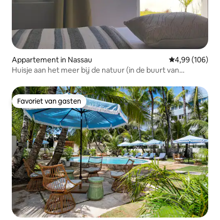
Appartement in Nassau
Gemiddelde beo
4,99 (106)
Huisje aan het meer bij de natuur (in de buurt van
ALBANY & luchthaven)
Favoriet van gasten
Favoriet van gasten