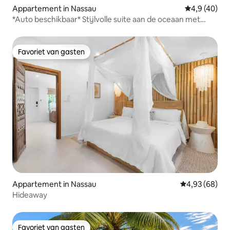
Appartement in Nassau
Gemiddelde b
4,9 (40)
*Auto beschikbaar* Stijlvolle suite aan de oceaan met
zwembad
Favoriet van gasten
Favoriet van gasten
Appartement in Nassau
Gemiddelde be
4,93 (68)
Hideaway
Favoriet van gasten