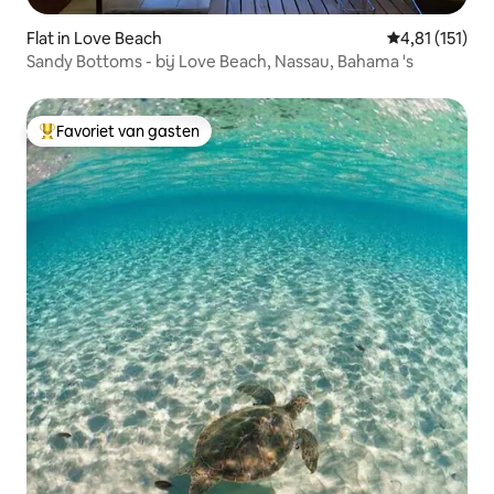
Flat in Love Beach
Gemiddelde be
4,81 (151)
Sandy Bottoms - bij Love Beach, Nassau, Bahama 's
Favoriet van gasten
Topfavoriet van gasten