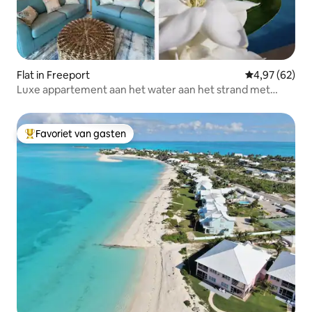
Flat in Freeport
Gemiddelde be
4,97 (62)
Luxe appartement aan het water aan het strand met
zwembad en aanlegsteiger
Favoriet van gasten
Topfavoriet van gasten