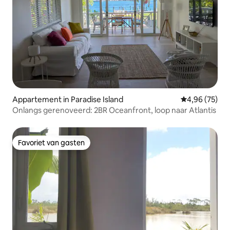
Appartement in Paradise Island
Gemiddelde be
4,96 (75)
Onlangs gerenoveerd: 2BR Oceanfront, loop naar Atlantis
Favoriet van gasten
Favoriet van gasten