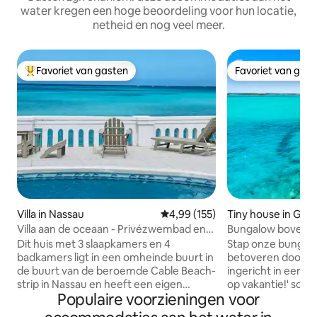
water kregen een hoge beoordeling voor hun locatie,
netheid en nog veel meer.
Favoriet van gasten
Favoriet van gas
Topfavoriet van gasten
Favoriet van gas
Villa in Nassau
Gemiddelde beoordeling van 4,9
4,99 (155)
Tiny house in Ge
Villa aan de oceaan - Privézwembad en
Bungalow boven he
prachtig uitzicht
Georgetown | Dich
Dit huis met 3 slaapkamers en 4
Stap onze bungalo
badkamers ligt in een omheinde buurt in
betoveren door d
de buurt van de beroemde Cable Beach-
ingericht in een tro
strip in Nassau en heeft een eigen
op vakantie!' sch
Populaire voorzieningen voor
zwembad en directe toegang tot de
omlijsten het uitz
oceaan. De accommodatie ligt op
ligstoelen, biedt ui