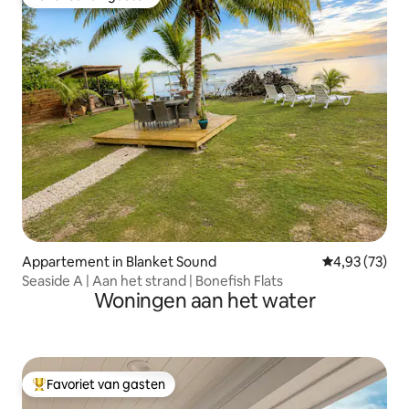
Favoriet van gasten
Appartement in Blanket Sound
Gemiddelde be
4,93 (73)
Seaside A | Aan het strand | Bonefish Flats
Woningen aan het water
Favoriet van gasten
Topfavoriet van gasten