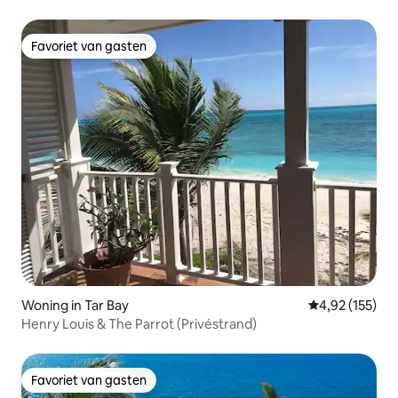
Favoriet van gasten
Favoriet van gasten
Woning in Tar Bay
Gemiddelde beo
4,92 (155)
Henry Louis & The Parrot (Privéstrand)
Favoriet van gasten
Favoriet van gasten