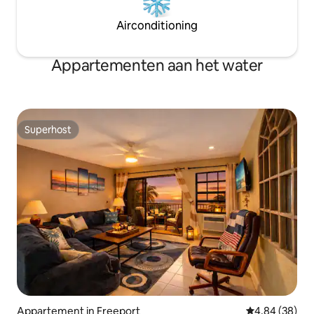
Airconditioning
Appartementen aan het water
Superhost
Superhost
Appartement in Freeport
Gemiddelde be
4,84 (38)