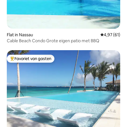
Flat in Nassau
Gemiddelde be
4,97 (61)
Cable Beach Condo Grote eigen patio met BBQ
Favoriet van gasten
Topfavoriet van gasten