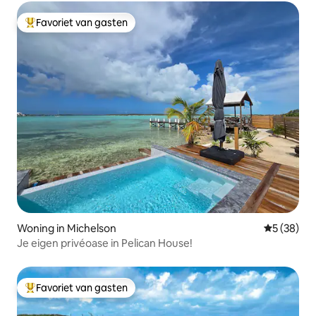
Favoriet van gasten
Topfavoriet van gasten
Woning in Michelson
Gemiddelde
5 (38)
Je eigen privéoase in Pelican House!
Favoriet van gasten
Topfavoriet van gasten