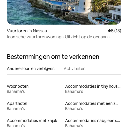
Vuurtoren in Nassau
Gemiddeld
5 (13)
Iconische vuurtorenwoning • Uitzicht op de oceaan +
prachtig zwembad
Bestemmingen om te verkennen
Andere soorten verblijven
Activiteiten
Woonboten
Accommodaties in tiny houses
Bahama's
Bahama's
Aparthotel
Accommodaties met een zwembad
Bahama's
Bahama's
Accommodaties met kajak
Accommodaties nabij een strand
Bahama's
Bahama's