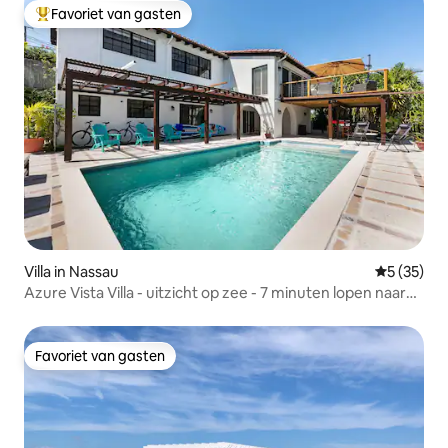
Favoriet van gasten
Topfavoriet van gasten
Villa in Nassau
Gemiddelde
5 (35)
Azure Vista Villa - uitzicht op zee - 7 minuten lopen naar
het strand
Favoriet van gasten
Favoriet van gasten