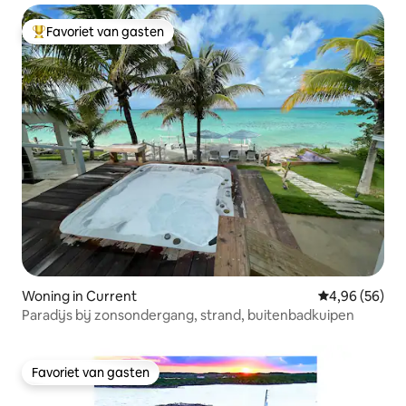
Favoriet van gasten
Topfavoriet van gasten
Woning in Current
Gemiddelde be
4,96 (56)
Paradijs bij zonsondergang, strand, buitenbadkuipen
Favoriet van gasten
Favoriet van gasten