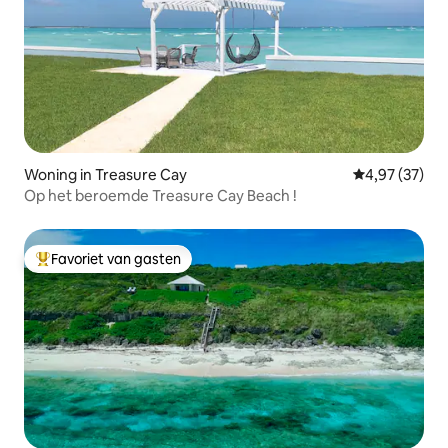
Woning in Treasure Cay
Gemiddelde be
4,97 (37)
Op het beroemde Treasure Cay Beach !
Favoriet van gasten
Topfavoriet van gasten