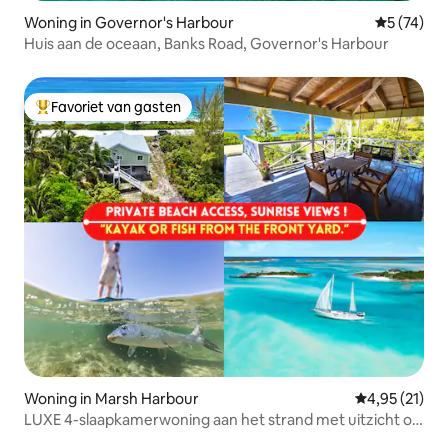
Woning in Governor's Harbour
Gemiddelde
5 (74)
Huis aan de oceaan, Banks Road, Governor's Harbour
Favoriet van gasten
Topfavoriet van gasten
Woning in Marsh Harbour
Gemiddelde be
4,95 (21)
LUXE 4-slaapkamerwoning aan het strand met uitzicht op
de oceaan! Abaco Marsh Harbor