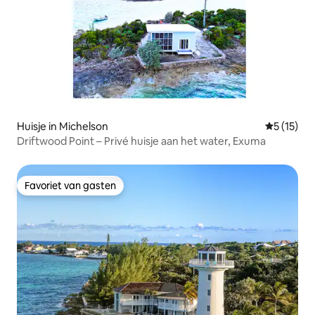
Huisje in Michelson
Gemiddeld
5 (15)
Driftwood Point – Privé huisje aan het water, Exuma
Favoriet van gasten
Favoriet van gasten