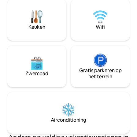
strand, verken de Exuma Cays of kom
mogelijk kunt uplo
tot rust in ruime
en leef de droom! We werken samen
binnen-/buitenwoonkamers. Ideaal voor
met een jachthave
gezinnen of groepen die op zoek zijn
minuut rijden, 8 
naar een rustig eilandverblijf. Houd er
boten te parkeren
Keuken
Wifi
rekening mee dat er in deze
voorwaarden zijn 
accommodatie buiten
beveiligingscamera’s aanwezig zijn. Er
kan worden besproken om deze uit te
schakelen.
Gratis parkeren op
Zwembad
het terrein
Airconditioning