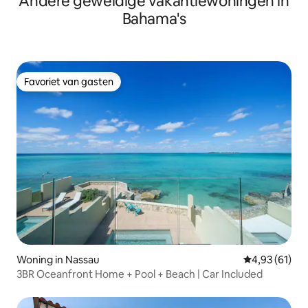
Andere geweldige vakantiewoningen in
Bahama's
Favoriet van gasten
Favoriet van gasten
Woning in Nassau
Gemiddelde be
4,93 (61)
3BR Oceanfront Home + Pool + Beach | Car Included