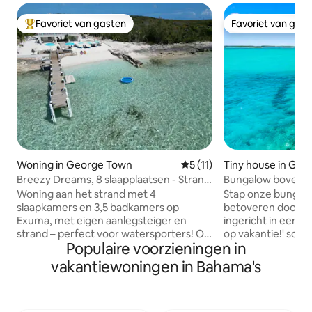
Favoriet van gasten
Favoriet van gas
Topfavoriet van gasten
Favoriet van gas
Woning in George Town
Gemiddelde beoordeling van
5 (11)
Tiny house in Ge
Breezy Dreams, 8 slaapplaatsen - Strand
Bungalow boven he
en dok
Georgetown | Dich
Woning aan het strand met 4
Stap onze bungalo
slaapkamers en 3,5 badkamers op
betoveren door d
Exuma, met eigen aanlegsteiger en
ingericht in een tro
strand – perfect voor watersporters! Op
op vakantie!' sch
Populaire voorzieningen in
slechts 10 minuten van George Town,
omlijsten het uitz
dicht bij zandbanken. Geniet van
ligstoelen, biedt ui
vakantiewoningen in Bahama's
comfort dankzij de generator, de
jaloers zal maken.
watermaker, de drukpomp en de
kitchenette en snel
waterfiltratie. Ontspan op je eigen
benijdenswaardige