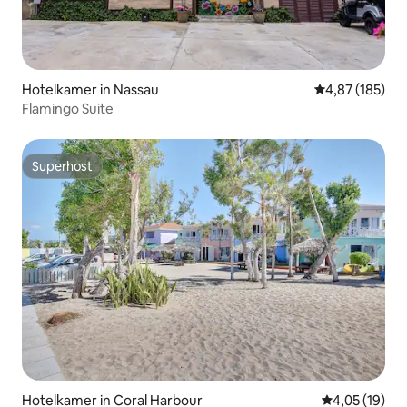
Hotelkamer in Nassau
Gemiddelde beo
4,87 (185)
Flamingo Suite
Superhost
Superhost
Hotelkamer in Coral Harbour
Gemiddelde be
4,05 (19)