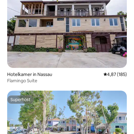
Hotelkamer in Nassau
Gemiddelde beo
4,87 (185)
Flamingo Suite
Superhost
Superhost