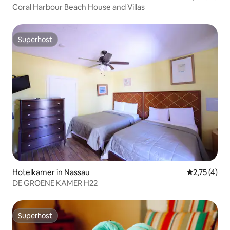
Coral Harbour Beach House and Villas
Superhost
Superhost
Hotelkamer in Nassau
Gemiddelde 
2,75 (4)
DE GROENE KAMER H22
Superhost
Superhost