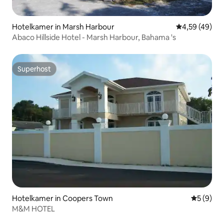
Hotelkamer in Marsh Harbour
Gemiddelde be
4,59 (49)
Abaco Hillside Hotel - Marsh Harbour, Bahama 's
Superhost
Superhost
Hotelkamer in Coopers Town
Gemiddeld
5 (9)
M&M HOTEL