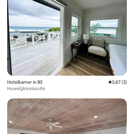
Hotelkamer in BS
Gemiddelde b
3,67 (3)
Huwelijksreissuite