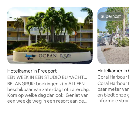
Superhost
Superhost
Hotelkamer in Cor
Hotelkamer in Freeport
Coral Harbour Bea
EEN WEEK IN EEN STUDIO BIJ YACHT
CLUB Lees Descr
Coral Harbour Beac
BELANGRIJK: boekingen zijn ALLEEN
paar meter van de
beschikbaar van zaterdag tot zaterdag.
en biedt onze gas
Kom op welke dag dan ook. Geniet van
informele strandvil
een weekje weg in een resort aan de
vredig toevluchtso
oceaan met veel voorzieningen en
een scala aan voo
plezier in de zon. De hele week gratis
terrein, waaronder twe
activiteiten met veel prijzen Gratis
en strandbar en een strandrestaurant,
Monday Madness-feest met traditionele
toegang tot inter
Bahama Mamas en Bahamaans buffet
en natuurlijk han
Gratis gebruik van kajak en gratis