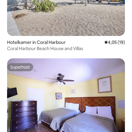
Hotelkamer in Coral Harbour
Gemiddelde be
4,05 (19)
Coral Harbour Beach House and Villas
Superhost
Superhost