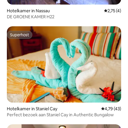
Hotelkamer in Nassau
Gemiddelde 
2,75 (4)
DE GROENE KAMER H22
Superhost
Superhost
Hotelkamer in Staniel Cay
Gemiddelde be
4,79 (43)
Perfect bezoek aan Staniel Cay in Authentic Bungalow