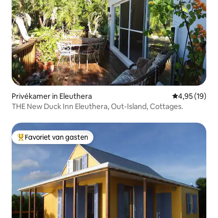
Privékamer in Eleuthera
Gemiddelde be
4,95 (19)
THE New Duck Inn Eleuthera, Out-Island, Cottages.
Favoriet van gasten
Topfavoriet van gasten