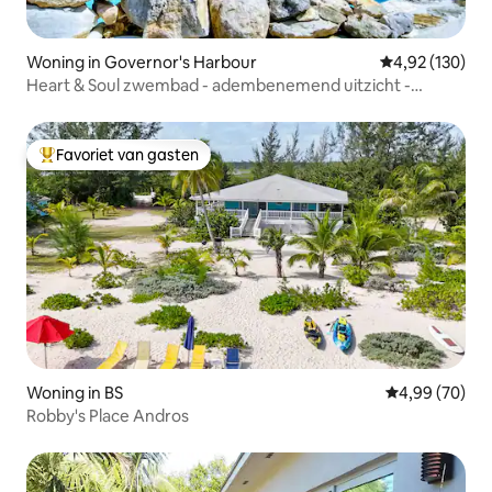
Woning in Governor's Harbour
Gemiddelde beo
4,92 (130)
Heart & Soul zwembad - adembenemend uitzicht -
serene tuin
Favoriet van gasten
Topfavoriet van gasten
Woning in BS
Gemiddelde be
4,99 (70)
Robby's Place Andros