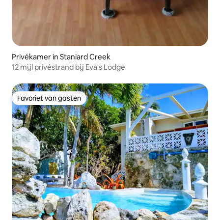
Privékamer in Staniard Creek
12 mijl privéstrand bij Eva's Lodge
Favoriet van gasten
Favoriet van gasten