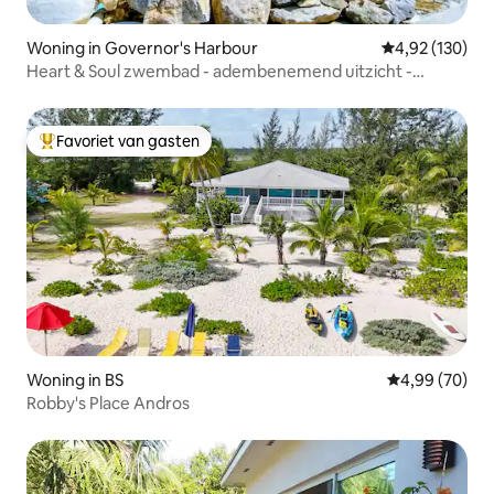
Woning in Governor's Harbour
Gemiddelde beo
4,92 (130)
Heart & Soul zwembad - adembenemend uitzicht -
serene tuin
Favoriet van gasten
Topfavoriet van gasten
Woning in BS
Gemiddelde be
4,99 (70)
Robby's Place Andros