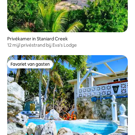
Privékamer in Staniard Creek
12 mijl privéstrand bij Eva's Lodge
Favoriet van gasten
Favoriet van gasten