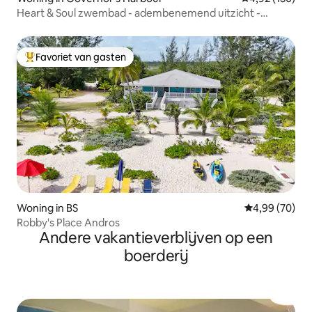
Heart & Soul zwembad - adembenemend uitzicht -
serene tuin
Favoriet van gasten
Topfavoriet van gasten
Woning in BS
Gemiddelde be
4,99 (70)
Robby's Place Andros
Andere vakantieverblijven op een
boerderij