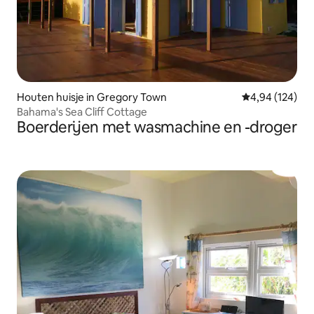
Houten huisje in Gregory Town
Gemiddelde beo
4,94 (124)
Bahama's Sea Cliff Cottage
Boerderijen met wasmachine en -droger