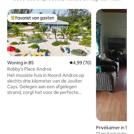
Favoriet van gasten
Topfavoriet van gasten
Woning in BS
Gemiddelde beoordeling van 4,
4,99 (70)
Robby's Place Andros
Het mooiste huis in Noord-Andros op
slechts drie kilometer van de Joulter
Cays. Gelegen aan een afgelegen
strand, zorgt het voor de perfecte
schuilplaats! De ruime leefruimte is open
concept en geschikt voor moderne
apparaten. Watersportuitrusting in het
huis is inclusief kajaks, paddle boards en
snorkeluitrusting. De accommodatie is
rustig en veilig en ligt op ongeveer 15
Privékamer in Sta
minuten van de luchthaven North
12 mijl privéstrand