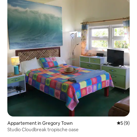
Appartement in Gregory Town
Gemiddeld
5 (9)
Studio Cloudbreak tropische oase