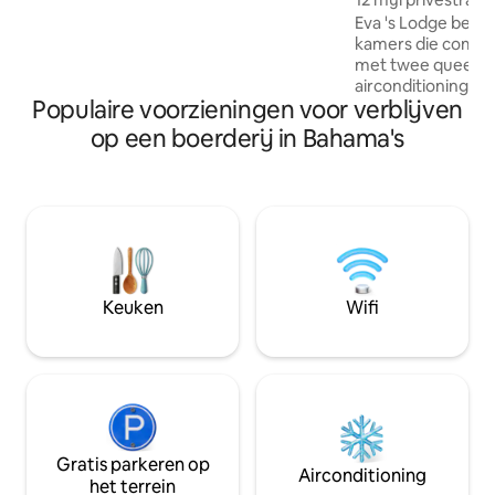
Andros-SAQ. Stuur een aanvraag voor
Eva 's Lodge besta
vluchtinformatie naar Andros voordat je
kamers die comfort
reserveert als het de eerste keer is.
met twee queensi
airconditioning, pl
Populaire voorzieningen voor verblijven
volledig bad, mini
Het fijne gedetai
op een boerderij in Bahama's
en de vloeren in de
zeker een gevoel v
geven. De ontspa
beschikt over een 
een eettafel met 8
werkplek. Geniet 
achterkant die re
strand leidt.
Keuken
Wifi
Gratis parkeren op
Airconditioning
het terrein