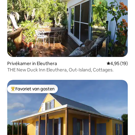
Privékamer in Eleuthera
Gemiddelde be
4,95 (19)
THE New Duck Inn Eleuthera, Out-Island, Cottages.
Favoriet van gasten
Topfavoriet van gasten