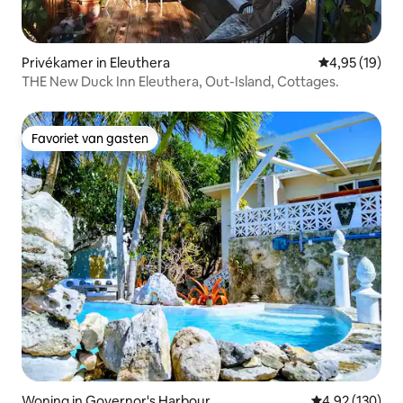
Privékamer in Eleuthera
Gemiddelde be
4,95 (19)
THE New Duck Inn Eleuthera, Out-Island, Cottages.
Favoriet van gasten
Favoriet van gasten
Woning in Governor's Harbour
Gemiddelde beo
4,92 (130)