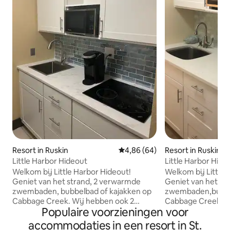
Resort in Ruskin
Gemiddelde beoordeling van 4,
4,86 (64)
Resort in Ruskin
Little Harbor Hideout
Little Harbor Hid
Welkom bij Little Harbor Hideout!
Welkom bij Little
Geniet van het strand, 2 verwarmde
Geniet van het str
zwembaden, bubbelbad of kajakken op
zwembaden,bubbe
Cabbage Creek. Wij hebben ook 2
Cabbage Creek. Wij hebben ook 2
Populaire voorzieningen voor
geweldige restaurants op het terrein,
restaurants op het terre
dus het is niet nodig om in de auto te
PickleBall-banen 
accommodaties in een resort in St.