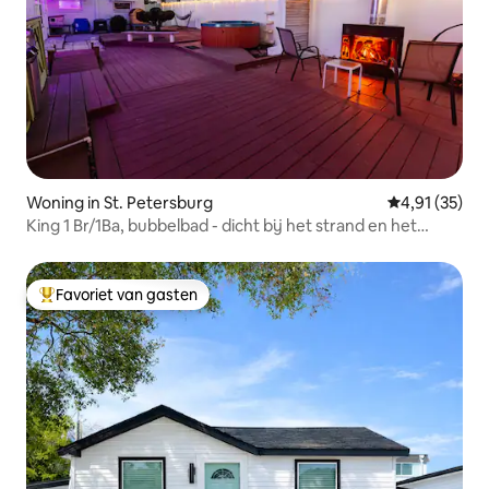
Woning in St. Petersburg
Gemiddelde be
4,91 (35)
King 1 Br/1Ba, bubbelbad - dicht bij het strand en het
centrum
Favoriet van gasten
Topfavoriet van gasten