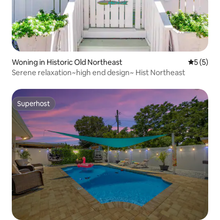
Woning in Historic Old Northeast
Gemiddeld
5 (5)
Serene relaxation~high end design~ Hist Northeast
Superhost
Superhost