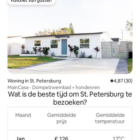
Favoriet van gasten
Favoriet van gasten
Woning in St. Petersburg
Gemiddelde be
4,87 (30)
MainCasa - Dompelzwembad + hondenren
Wat is de beste tijd om St. Petersburg te
bezoeken?
Maand
Gemiddelde
Gemiddelde
prijs
temperatuur
Jan
€ 126
17°C