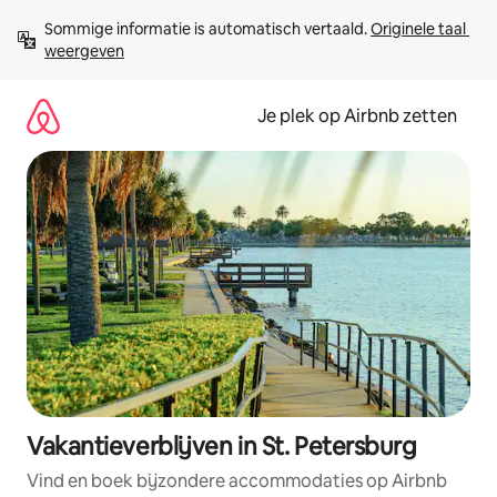
Ga
Sommige informatie is automatisch vertaald. 
Originele taal 
direct
weergeven
naar
inhoud
Je plek op Airbnb zetten
Vakantieverblijven in St. Petersburg
Vind en boek bijzondere accommodaties op Airbnb