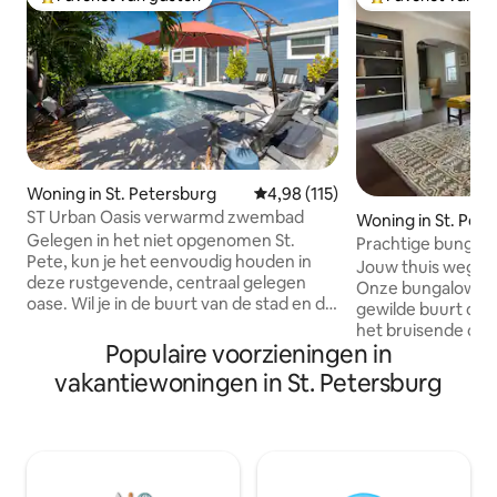
Topfavoriet van gasten
Topfavoriet van 
Woning in St. Petersburg
Gemiddelde beoordeling van 4,9
4,98 (115)
ST Urban Oasis verwarmd zwembad
Woning in St. Pet
Gelegen in het niet opgenomen St.
Prachtige bungalow
Pete, kun je het eenvoudig houden in
Jouw thuis weg van
deze rustgevende, centraal gelegen
Onze bungalow is 
oase. Wil je in de buurt van de stad en de
gewilde buurt op s
stranden zijn terwijl je je eigen
het bruisende centrum. 
heiligdom in de achtertuin hebt? Dit is bij
Populaire voorzieningen in
gerenoveerd; de c
jou om van alles te genieten. Deze
'30 blijft maar m
vakantiewoningen in St. Petersburg
woning beschikt over twee slaapkamers,
volledig uitgeruste
een badkamer en een eigen verwarmd
badkamer, meubels
zwembad. De achtertuin is gevuld met
terras. Verfijnde
prachtige grote palmbomen, bamboe
ook Kenmerken omvatten: oprit voor 1
en andere zen-functies, zodat jij en je
auto Kingsize sla
familie kunnen genieten van een