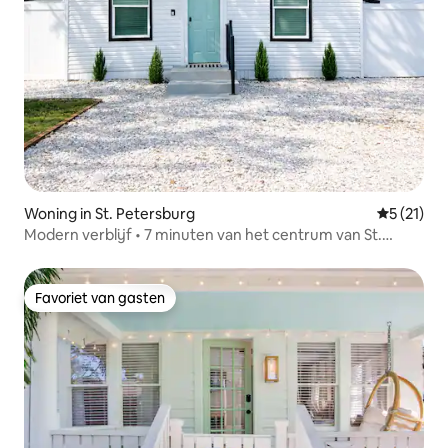
Woning in St. Petersburg
Gemiddeld
5 (21)
Modern verblijf • 7 minuten van het centrum van St.
Petersburg
Favoriet van gasten
Favoriet van gasten