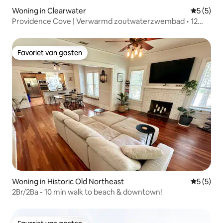
Woning in Clearwater
Gemiddeld
5 (5)
Providence Cove | Verwarmd zoutwaterzwembad • 12
slaapplaatsen
Favoriet van gasten
Favoriet van gasten
Woning in Historic Old Northeast
Gemiddeld
5 (5)
2Br/2Ba - 10 min walk to beach & downtown!