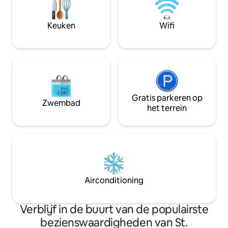
slaapbank 2 Smart-t
ontspannen en gemakkelijk
streaming-apps V
toegankelijk verblijf in het prachtige St.
schommelstoelen 
Keuken
Wifi
Pete.
dineren Wasmachi
verhuurders :)
Gratis parkeren op
Zwembad
het terrein
Airconditioning
Verblijf in de buurt van de populairste
bezienswaardigheden van St.