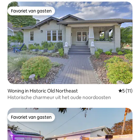
Favoriet van gasten
Favoriet van gasten
Woning in Historic Old Northeast
Gemiddeld
5 (11)
Historische charmeur uit het oude noordoosten
Favoriet van gasten
Favoriet van gasten