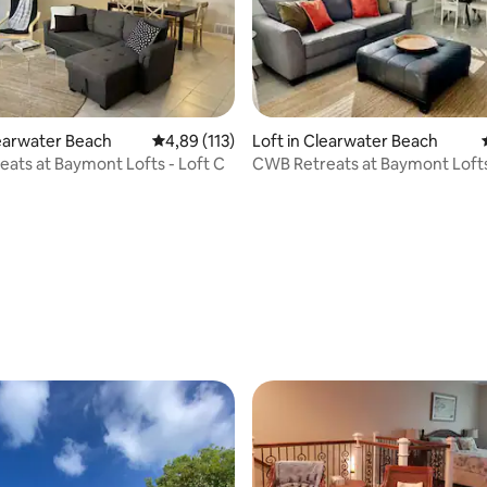
ng van 4,57 op 5, 7 recensies
learwater Beach
Gemiddelde beoordeling van 4,89 op 5, 113 r
4,89 (113)
Loft in Clearwater Beach
ats at Baymont Lofts - Loft C
CWB Retreats at Baymont Lofts 