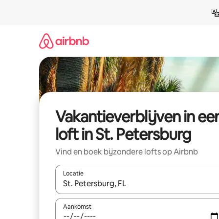
Ga
direct
naar
inhoud
Vakantieverblijven in ee
loft in St. Petersburg
Vind en boek bijzondere lofts op Airbnb
Locatie
Wanneer er resultaten beschikbaar zijn, maak je 
Aankomst