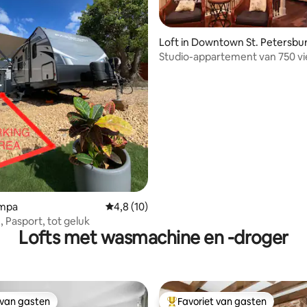
Loft in Downtown St. Petersbu
Studio-appartement van 750 vi
voet met kingsize bed
g van 4,92 op 5, 12 recensies
ampa
Gemiddelde beoordeling van 4,8 op 5, 10 r
4,8 (10)
 Pasport, tot geluk
Lofts met wasmachine en -droger
 van gasten
Favoriet van gasten