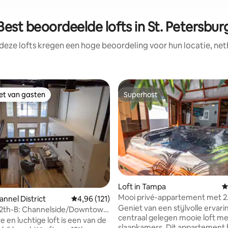
Best beoordeelde lofts in St. Petersbur
deze lofts kregen een hoge beoordeling voor hun locatie, net
iet van gasten
Superhost
iet van gasten
Superhost
eling van 5 op 5, 7 recensies
Loft in Tampa
G
Mooi privé-appartement met 2
annel District
Gemiddelde beoordeling van 4,96 op 5, 121 r
4,96 (121)
slaapkamers en bubbelbad.
Geniet van een stijlvolle ervarin
 12th-B: Channelside/Downtown
centraal gelegen mooie loft me
e en luchtige loft is een van de
slaapkamers. Dit appartement 