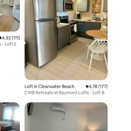
ecensies
Gemiddelde beoordeling van 4,92 op 5, 111 recensies
4,92 (111)
- Loft E
Loft in Clearwater Beach
Gemiddelde beoordelin
4,78 (177)
CWB Retreats at Baymont Lofts - Loft B