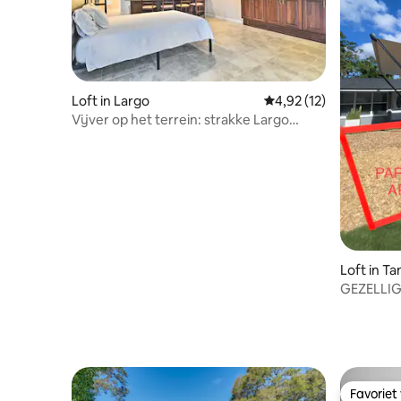
Loft in Largo
Gemiddelde beoordelin
4,92 (12)
Vijver op het terrein: strakke Largo
Studio < 7 Mi naar het strand!
Loft in T
GEZELLIG,
Favoriet