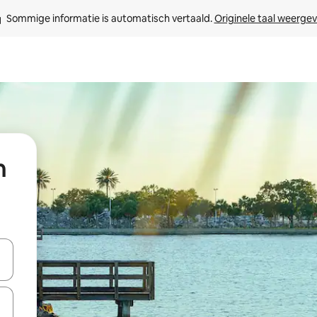
Sommige informatie is automatisch vertaald. 
Originele taal weerge
n
een keuze met je de pijltjestoetsen omhoog en omlaag, óf door te tikk