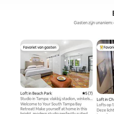
Gasten zijn unaniem: 
Favoriet van gasten
Favor
Favoriet van gasten
Topfavor
Loft in Beach Park
Gemiddelde beoord
5 (7)
Studio in Tampa: vlakbij stadion, winkels
Loft in Ch
en stranden
Welcome to Your South Tampa Bay
Lofts op
Retreat! Make yourself at home in this
Tampa
Deze licht
bright, modern studio perfectly suited