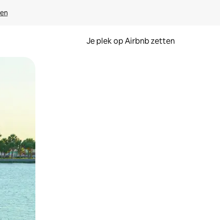
ven
Je plek op Airbnb zetten
en of swipen.