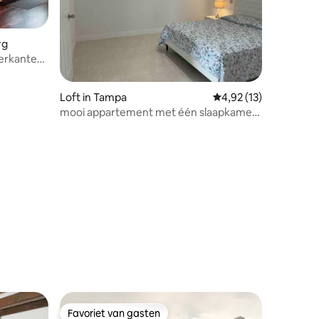
rg
erkante
Loft in Tampa
Gemiddelde beoordeli
4,92 (13)
mooi appartement met één slaapkamer
en parkeerplaats
ecensies
Favoriet van gasten