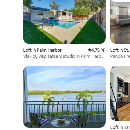
Favoriet
Loft in Palm Harbor
Gemiddelde beoordeli
4,75 (4)
Loft in St
Vlak bij visplaatsen: studio in Palm Harbor
Panda's h
met toegang tot het zwembad!
Loft in T