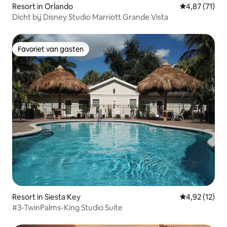
Resort in Orlando
Gemiddelde be
4,87 (71)
Dicht bij Disney Studio Marriott Grande Vista
Favoriet van gasten
Favoriet van gasten
Resort in Siesta Key
Gemiddelde be
4,92 (12)
#3-TwinPalms-King Studio Suite