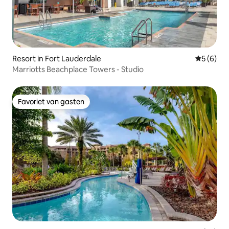
Resort in Fort Lauderdale
Gemiddeld
5 (6)
Marriotts Beachplace Towers - Studio
Favoriet van gasten
Favoriet van gasten