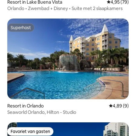
Resort in Lake Buena Vista
Gemiddelde be
4,95 (79)
Orlando • Zwembad + Disney • Suite met 2 slaapkamers
Superhost
Superhost
Resort in Orlando
Gemiddelde b
4,89 (9)
Seaworld Orlando, Hilton - Studio
Favoriet van gasten
Favoriet van gasten