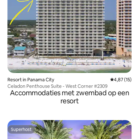
Resort in Panama City
Gemiddelde be
4,87 (15)
Celadon Penthouse Suite - West Corner #2309
Accommodaties met zwembad op een
resort
Superhost
Superhost