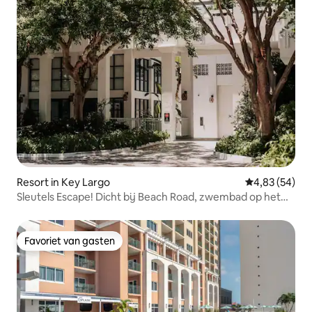
Resort in Key Largo
Gemiddelde be
4,83 (54)
Sleutels Escape! Dicht bij Beach Road, zwembad op het
terrein!
Favoriet van gasten
Favoriet van gasten