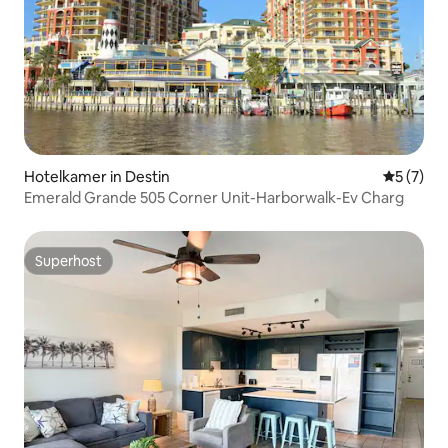
Hotelkamer in Destin
Gemiddeld
5 (7)
Emerald Grande 505 Corner Unit-Harborwalk-Ev Charg
Superhost
Superhost