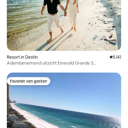
Resort in Destin
Gemiddeld
5 (4)
Adembenemend uitzicht Emerald Grande 3
slaapkamers/2 badkamers 904E
Favoriet van gasten
Favoriet van gasten