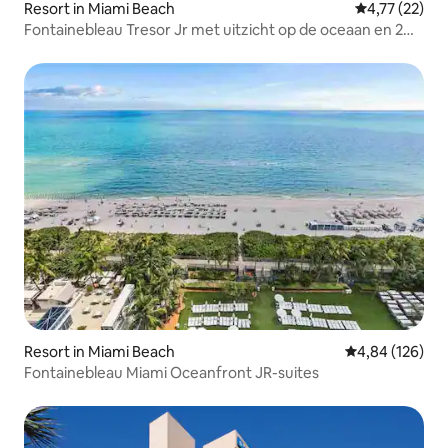
Resort in Miami Beach
Gemiddelde be
4,77 (22)
Fontainebleau Tresor Jr met uitzicht op de oceaan en 2
toegangspassen voor de spa
Resort in Miami Beach
Gemiddelde beo
4,84 (126)
Fontainebleau Miami Oceanfront JR-suites