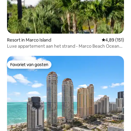
Resort in Marco Island
Gemiddelde beo
4,89 (151)
Luxe appartement aan het strand - Marco Beach Ocean
Resort
Favoriet van gasten
Favoriet van gasten