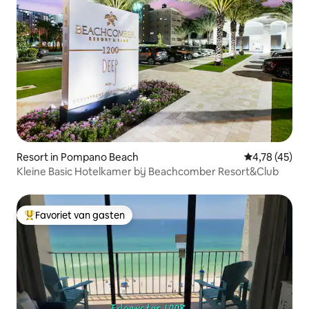
Resort in Pompano Beach
Gemiddelde be
4,78 (45)
Kleine Basic Hotelkamer bij Beachcomber Resort&Club
Favoriet van gasten
Topfavoriet van gasten