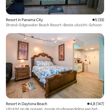
Resort in Panama City
Gemiddelde
5 (33)
Strand~Edgewater Beach Resort~Beste uitzicht~Schoon
Resort in Daytona Beach
Gemiddelde be
4,8 (147)
Uitzicht op de oceaan, mooie studiowandeling aan het