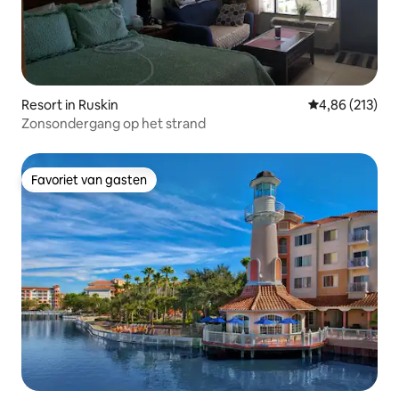
Resort in Ruskin
Gemiddelde beo
4,86 (213)
Zonsondergang op het strand
Favoriet van gasten
Favoriet van gasten