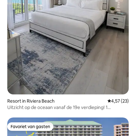
Resort in Riviera Beach
Gemiddelde be
4,57 (23)
Uitzicht op de oceaan vanaf de 19e verdieping! 1
slaapkamer in het Marriott Resort
Favoriet van gasten
Favoriet van gasten