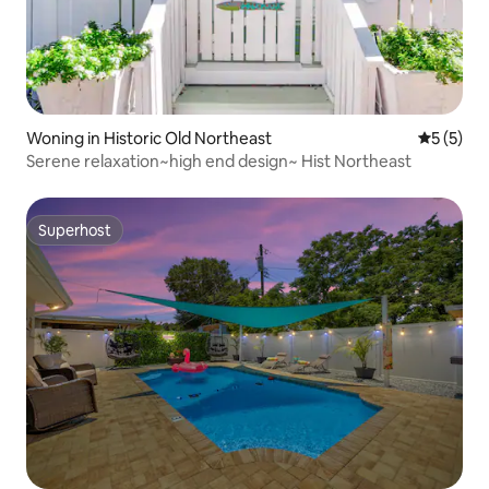
Woning in Historic Old Northeast
Gemiddeld
5 (5)
Serene relaxation~high end design~ Hist Northeast
Superhost
Superhost