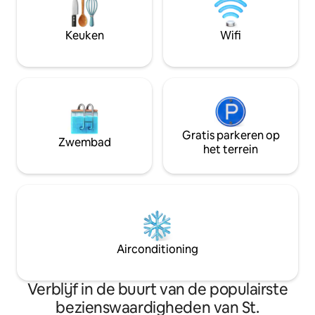
slaapbank 2 Smart-t
ontspannen en gemakkelijk
streaming-apps V
toegankelijk verblijf in het prachtige St.
schommelstoelen 
Keuken
Wifi
Pete.
dineren Wasmachi
verhuurders :)
Gratis parkeren op
Zwembad
het terrein
Airconditioning
Verblijf in de buurt van de populairste
bezienswaardigheden van St.