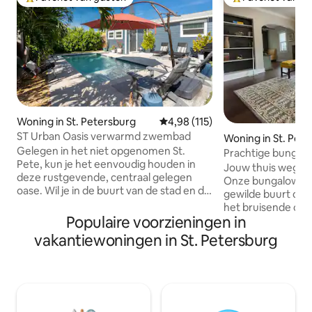
Topfavoriet van gasten
Topfavoriet van 
Woning in St. Petersburg
Gemiddelde beoordeling van 4,9
4,98 (115)
ST Urban Oasis verwarmd zwembad
Woning in St. Pet
Gelegen in het niet opgenomen St.
Prachtige bungalow
Pete, kun je het eenvoudig houden in
Jouw thuis weg van
deze rustgevende, centraal gelegen
Onze bungalow is 
oase. Wil je in de buurt van de stad en de
gewilde buurt op s
stranden zijn terwijl je je eigen
het bruisende centrum. 
heiligdom in de achtertuin hebt? Dit is bij
Populaire voorzieningen in
gerenoveerd; de c
jou om van alles te genieten. Deze
'30 blijft maar m
vakantiewoningen in St. Petersburg
woning beschikt over twee slaapkamers,
volledig uitgeruste
een badkamer en een eigen verwarmd
badkamer, meubels
zwembad. De achtertuin is gevuld met
terras. Verfijnde
prachtige grote palmbomen, bamboe
ook Kenmerken omvatten: oprit voor 1
en andere zen-functies, zodat jij en je
auto Kingsize sla
familie kunnen genieten van een