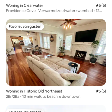
Woning in Clearwater
Gemiddeld
5 (5)
Providence Cove | Verwarmd zoutwaterzwembad • 12
slaapplaatsen
Favoriet van gasten
Favoriet van gasten
Woning in Historic Old Northeast
Gemiddeld
5 (5)
2Br/2Ba - 10 min walk to beach & downtown!