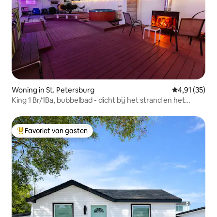
Woning in St. Petersburg
Gemiddelde be
4,91 (35)
King 1 Br/1Ba, bubbelbad - dicht bij het strand en het
centrum
Favoriet van gasten
Topfavoriet van gasten