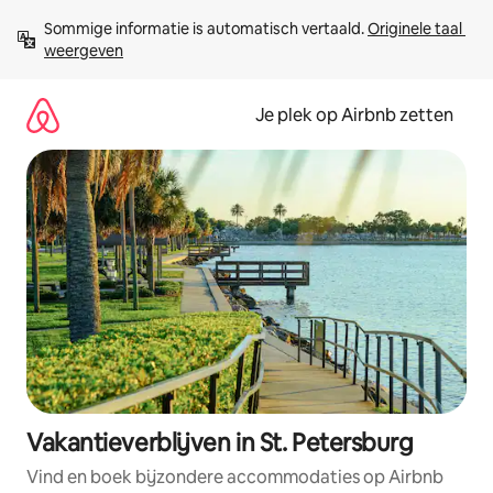
Ga
Sommige informatie is automatisch vertaald. 
Originele taal 
direct
weergeven
naar
inhoud
Je plek op Airbnb zetten
Vakantieverblijven in St. Petersburg
Vind en boek bijzondere accommodaties op Airbnb