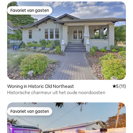
Favoriet van gasten
Favoriet van gasten
Woning in Historic Old Northeast
Gemiddeld
5 (11)
Historische charmeur uit het oude noordoosten
Favoriet van gasten
Favoriet van gasten