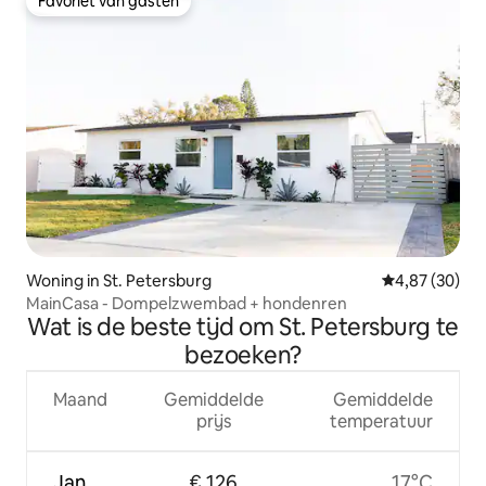
Favoriet van gasten
Favoriet van gasten
Woning in St. Petersburg
Gemiddelde be
4,87 (30)
MainCasa - Dompelzwembad + hondenren
Wat is de beste tijd om St. Petersburg te
bezoeken?
Maand
Gemiddelde
Gemiddelde
prijs
temperatuur
Jan
€ 126
17°C