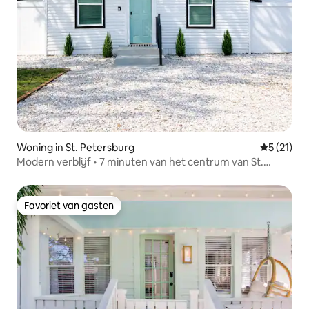
Woning in St. Petersburg
Gemiddeld
5 (21)
Modern verblijf • 7 minuten van het centrum van St.
Petersburg
Favoriet van gasten
Favoriet van gasten