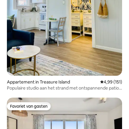
Appartement in Treasure Island
Gemiddelde beo
4,99 (151)
Populaire studio aan het strand met ontspannende patio
en palmbomen!
Favoriet van gasten
Favoriet van gasten