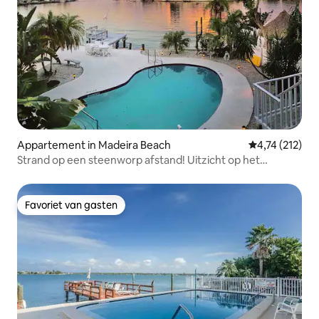
Appartement in Madeira Beach
Gemiddelde be
4,74 (212)
Strand op een steenworp afstand! Uitzicht op het
zwembad aan het water!5
Favoriet van gasten
Favoriet van gasten