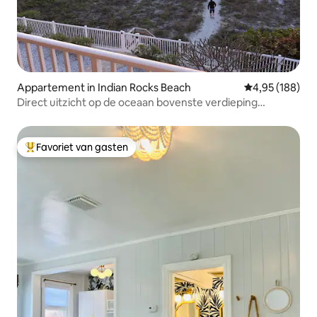
Appartement in Indian Rocks Beach
Gemiddelde beo
4,95 (188)
Direct uitzicht op de oceaan bovenste verdieping
gerenoveerd. 2BR, 2 badkamers
Favoriet van gasten
Topfavoriet van gasten