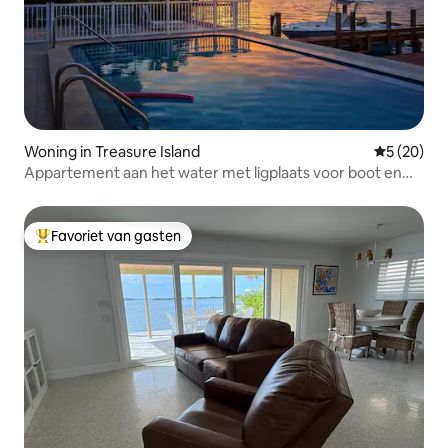
Woning in Treasure Island
Gemiddelde
5 (20)
Appartement aan het water met ligplaats voor boot en
vissteiger
Favoriet van gasten
Topfavoriet van gasten