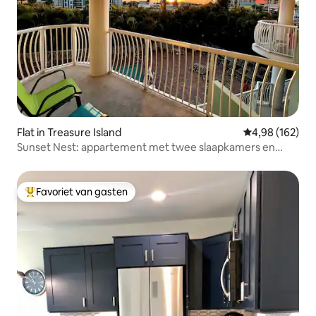
Flat in Treasure Island
Gemiddelde beo
4,98 (162)
Sunset Nest: appartement met twee slaapkamers en
uitzicht op de zonsondergang
Favoriet van gasten
Topfavoriet van gasten