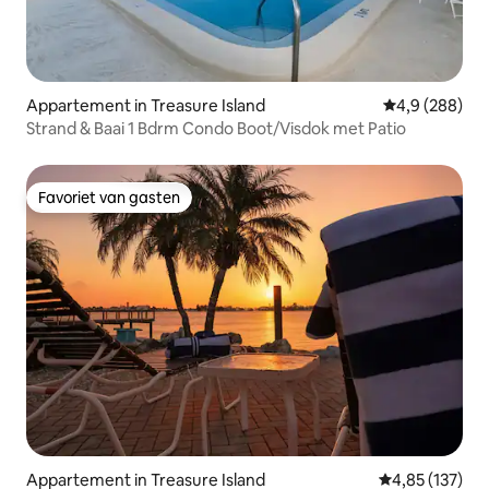
Appartement in Treasure Island
Gemiddelde be
4,9 (288)
Strand & Baai 1 Bdrm Condo Boot/Visdok met Patio
Favoriet van gasten
Favoriet van gasten
Appartement in Treasure Island
Gemiddelde beo
4,85 (137)