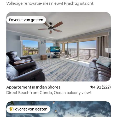
Volledige renovatie-alles nieuw! Prachtig uitzicht
Favoriet van gasten
Favoriet van gasten
Appartement in Indian Shores
Gemiddelde beo
4,92 (222)
Direct Beachfront Condo, Ocean balcony view!
Favoriet van gasten
Topfavoriet van gasten