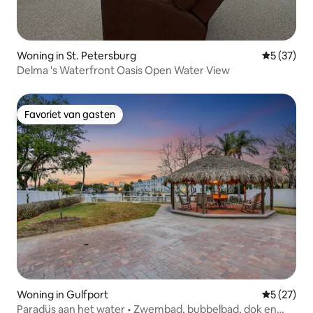
Woning in St. Petersburg
Gemiddelde
5 (37)
Delma 's Waterfront Oasis Open Water View
Favoriet van gasten
Favoriet van gasten
Woning in Gulfport
Gemiddelde
5 (27)
Paradijs aan het water • Zwembad, bubbelbad, dok en