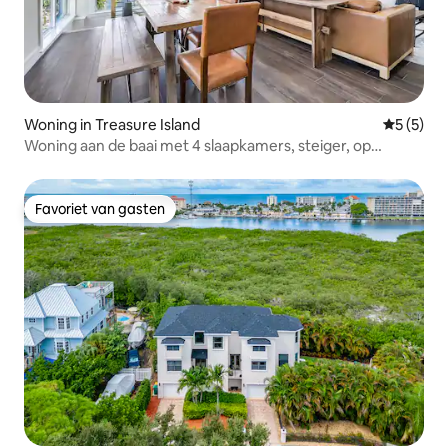
Woning in Treasure Island
Gemiddeld
5 (5)
Woning aan de baai met 4 slaapkamers, steiger, op
loopafstand van het strand en zonsondergangen
Favoriet van gasten
Favoriet van gasten