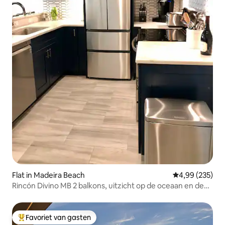
Flat in Madeira Beach
Gemiddelde beo
4,99 (235)
Rincón Divino MB 2 balkons, uitzicht op de oceaan en de
jachthaven
Favoriet van gasten
Topfavoriet van gasten