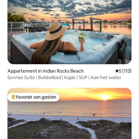
Appartement in Indian Rocks Beach
Gemiddelde
5 (113)
Sunrise Suite | Bubbelbad | Kajak | SUP | Aan het water
Favoriet van gasten
Topfavoriet van gasten