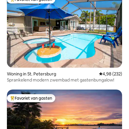
Topfavoriet van gasten
Woning in St. Petersburg
Gemiddelde beo
4,98 (232)
Sprankelend modern zwembad met gastenbungalow!
Favoriet van gasten
Topfavoriet van gasten