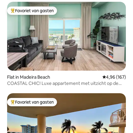
Favoriet van gasten
Topfavoriet van gasten
Flat in Madeira Beach
Gemiddelde beo
4,96 (167)
COASTAL CHIC! Luxe appartement met uitzicht op de
oceaan
Favoriet van gasten
Topfavoriet van gasten