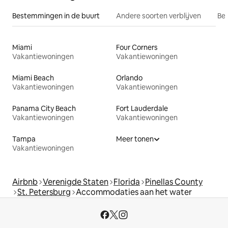
Bestemmingen in de buurt
Andere soorten verblijven
Bes
Miami
Four Corners
Vakantiewoningen
Vakantiewoningen
Miami Beach
Orlando
Vakantiewoningen
Vakantiewoningen
Panama City Beach
Fort Lauderdale
Vakantiewoningen
Vakantiewoningen
Tampa
Meer tonen
Vakantiewoningen
Airbnb
Verenigde Staten
Florida
Pinellas County
St. Petersburg
Accommodaties aan het water