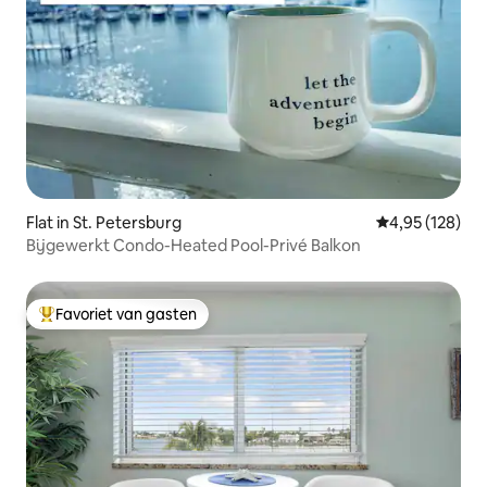
Flat in St. Petersburg
Gemiddelde beo
4,95 (128)
Bijgewerkt Condo-Heated Pool-Privé Balkon
Favoriet van gasten
Topfavoriet van gasten