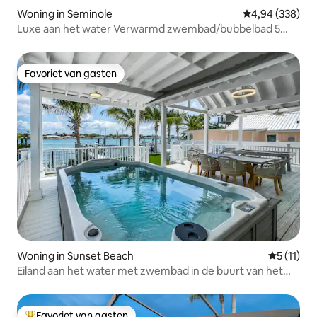
Woning in Seminole
Gemiddelde beo
4,94 (338)
Luxe aan het water Verwarmd zwembad/bubbelbad 5
slaapkamers
Favoriet van gasten
Favoriet van gasten
Woning in Sunset Beach
Gemiddeld
5 (11)
Eiland aan het water met zwembad in de buurt van het
strand
Favoriet van gasten