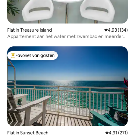
Flat in Treasure Island
Gemiddelde beo
4,93 (134)
Appartement aan het water met zwembad en meerdere
uitzichten!
Favoriet van gasten
Topfavoriet van gasten
Flat in Sunset Beach
Gemiddelde be
4,91 (271)