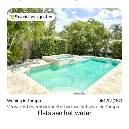
spelletjes
Favoriet van gasten
Topfavoriet van gasten
Woning in Tampa
Gemiddelde beo
4,92 (167)
Verwarmd zwembad/bubbelbad aan het water in Tampa,
Flats aan het water
oase met aanlegsteiger