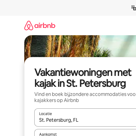
Ga
direct
naar
inhoud
Vakantiewoningen met
kajak in St. Petersburg
Vind en boek bijzondere accommodaties voo
kajakkers op Airbnb
Locatie
Wanneer er resultaten beschikbaar zijn, maak je 
Aankomst