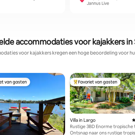
Jannus Live
lde accommodaties voor kajakkers in 
daties voor kajakkers kregen een hoge beoordeling voor hun 
iet van gasten
Favoriet van gasten
iet van gasten
Topfavoriet van gasten
Villa in Largo
G
Rustige 3BD Enorme tropische 
patio. 5 minuten strand
Ontsnap naar ons rustige tropi