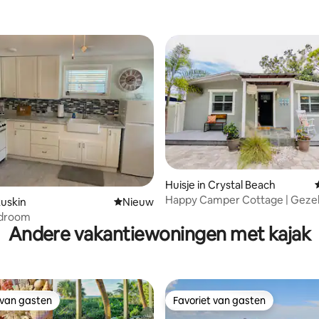
 afstand van het strand,
n toegestaan
Huisje in Crystal Beach
 van 4,68 op 5, 167 recensies
Happy Camper Cottage | Gezel
Ruskin
Nieuwe accommodatie
Nieuw
met bubbelbad
edroom
Andere vakantiewoningen met kajak
 van gasten
Favoriet van gasten
 van gasten
Favoriet van gasten