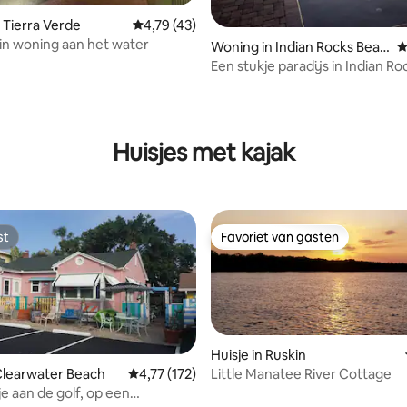
 Tierra Verde
Gemiddelde beoordeling van 4,79 op 5, 43 r
4,79 (43)
 in woning aan het water
Woning in Indian Rocks Beac
G
h
Een stukje paradijs in Indian R
g van 4,87 op 5, 15 recensies
Huisjes met kajak
st
Favoriet van gasten
st
Favoriet van gasten
Huisje in Ruskin
Little Manatee River Cottage
 Clearwater Beach
Gemiddelde beoordeling van 4,77 op 5, 172 r
4,77 (172)
je aan de golf, op een
 van 4,81 op 5, 313 recensies