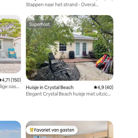
Stappen naar het strand - Overal
wandelen - Fietsen en uitrusting
inbegrepen
Superhost
Superhost
Gemiddelde beoordeling van 4,71 op 5, 150 recensies
4,71 (150)
lige oase
Huisje in Crystal Beach
Gemiddelde beoordel
4,9 (40)
Elegant Crystal Beach huisje met uitzicht
op zee
Favoriet van gasten
Topfavoriet van gasten