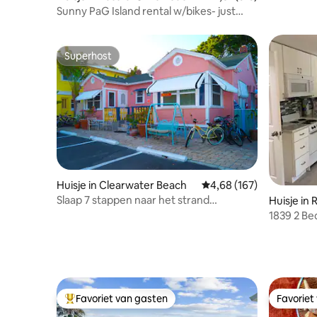
steenworp
Sunny PaG Island rental w/bikes- just
huisdiere
steps2beach
Superhost
Superhost
Huisje in Clearwater Beach
Gemiddelde beoordeling
4,68 (167)
Slaap 7 stappen naar het strand
Huisje in 
Huisdieren toegestaan Echt strandhuisje
1839 2 B
Favoriet van gasten
Favoriet
Topfavoriet van gasten
Favoriet