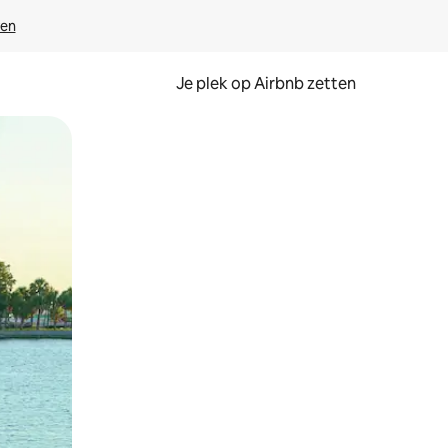
ven
Je plek op Airbnb zetten
en of swipen.