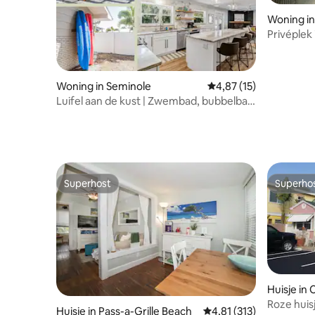
Woning in
Privéplek
Woning in Seminole
Gemiddelde beoordelin
4,87 (15)
Luifel aan de kust | Zwembad, bubbelbad
en grote tuin
Superhost
Superho
Superhost
Superho
Huisje in
Roze huis
Huisje in Pass-a-Grille Beach
Gemiddelde beoordeling
4,81 (313)