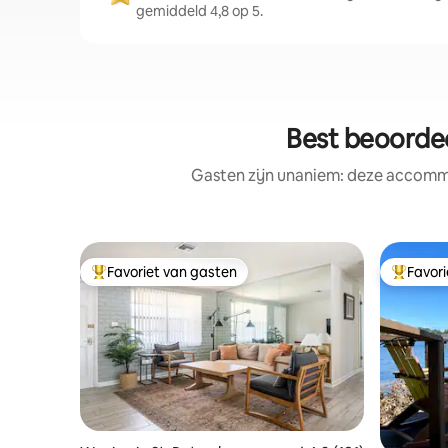
gemiddeld 4,8 op 5.
Best beoordee
Gasten zijn unaniem: deze accommo
Favoriet van gasten
Favor
Topfavoriet van gasten
Topfavor