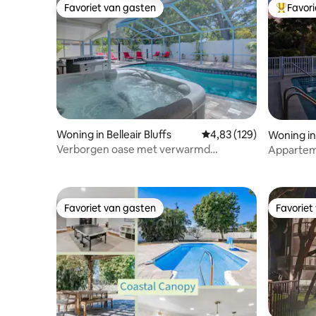
Favoriet van gasten
Favor
Favoriet van gasten
Topfavor
Woning in Belleair Bluffs
Gemiddelde beoordeling
4,83 (129)
Woning in
Verborgen oase met verwarmd
Appartem
zoutwaterzwembad/bubbelbad
ligplaats 
Favoriet van gasten
Favoriet
Favoriet van gasten
Favoriet