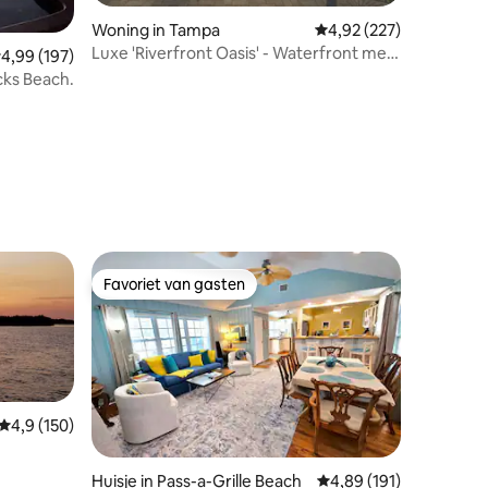
ecensies
Woning in Tampa
Gemiddelde beoordeling
4,92 (227)
Luxe 'Riverfront Oasis' - Waterfront met
emiddelde beoordeling van 4,99 op 5, 197 recensies
4,99 (197)
zwembad
ocks Beach.
Favoriet van gasten
Favoriet van gasten
Gemiddelde beoordeling van 4,9 op 5, 150 recensies
4,9 (150)
ecensies
Huisje in Pass-a-Grille Beach
Gemiddelde beoordelin
4,89 (191)