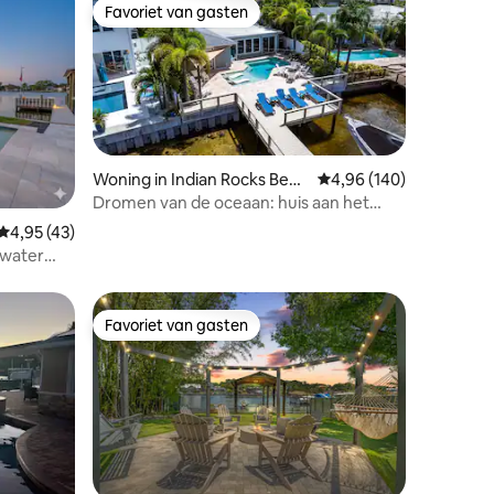
Favoriet van gasten
Favoriet van gasten
Woning in Indian Rocks Beac
Gemiddelde beoordeling
4,96 (140)
h
Dromen van de oceaan: huis aan het
ecensies
water met verwarmd zwembad,
Gemiddelde beoordeling van 4,95 op 5, 43 recensies
4,95 (43)
water
kajaks
Favoriet van gasten
Favoriet van gasten