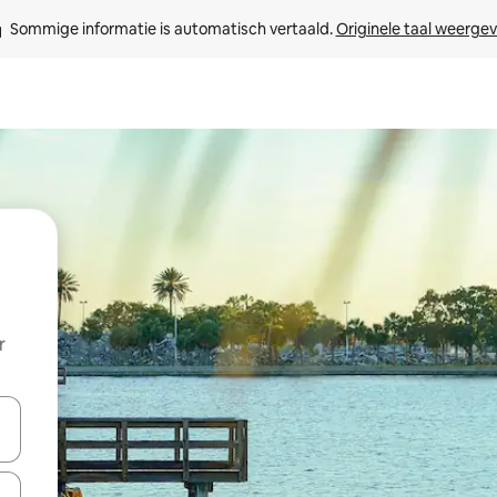
Sommige informatie is automatisch vertaald. 
Originele taal weerge
r
een keuze met je de pijltjestoetsen omhoog en omlaag, óf door te tikk