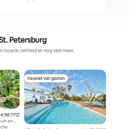
St. Petersburg
locatie, netheid en nog veel meer.
Bungalow
Favoriet van gasten
Favorie
Favoriet van gasten
Favorie
zoutleven
- Resortstijl Waterfront - Vrijstaand -
hottub - 
zonsonder
- Intern
smart-tv
emiddelde beoordeling van 4,98 op 5, 172 recensies
4,98 (172)
kingsize 
tuin en
- Wasmach
Speciale 
sche