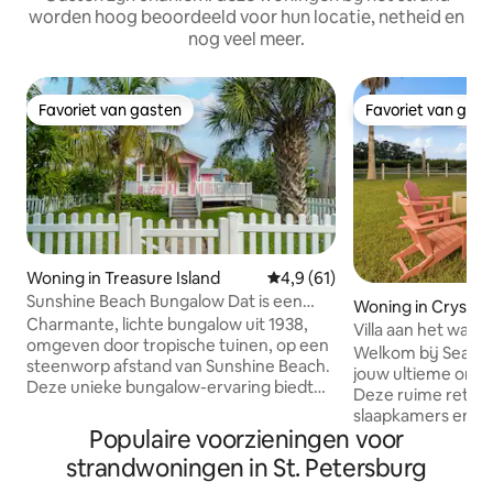
worden hoog beoordeeld voor hun locatie, netheid en
nog veel meer.
Favoriet van gasten
Favoriet van gas
Favoriet van gasten
Favoriet van gas
Woning in Treasure Island
Gemiddelde beoordeling van 4
4,9 (61)
Sunshine Beach Bungalow Dat is een
Woning in Crystal
unieke schat
Charmante, lichte bungalow uit 1938,
Villa aan het wat
omgeven door tropische tuinen, op een
Speelkamer•Kajak
Welkom bij Seasid
steenworp afstand van Sunshine Beach.
jouw ultieme onts
Deze unieke bungalow-ervaring biedt
Deze ruime retrai
zowel originele details als de huidige
slaapkamers en 2,
voorzieningen en bevindt zich op
Populaire voorzieningen voor
verscholen in het
Treasure Island in de buurt van John 's
Beach en combinee
strandwoningen in St. Petersburg
Pass in St Petersburg Florida. Gelegen
kustplezier. Ga kajakken vanaf je directe
aan de golfkant van Gulf Boulevard,