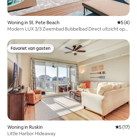
Woning in St. Pete Beach
Gemiddeld
5 (4)
Modern LUX 3/3 Zwembad Bubbelbad Direct uitzicht op
het water
Favoriet van gasten
Favoriet van gasten
Woning in Ruskin
Gemiddeld
5 (17)
Little Harbor Hideaway