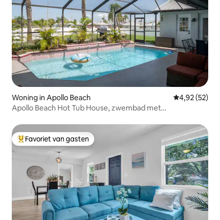
Woning in Apollo Beach
Gemiddelde be
4,92 (52)
Apollo Beach Hot Tub House, zwembad met
zonneverwarming
Favoriet van gasten
Topfavoriet van gasten