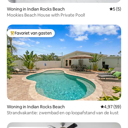
Woning in Indian Rocks Beach
Gemiddeld
5 (5)
Mookies Beach House with Private Pool!
Favoriet van gasten
Topfavoriet van gasten
Woning in Indian Rocks Beach
Gemiddelde be
4,97 (59)
Strandvakantie: zwembad en op loopafstand van de kust