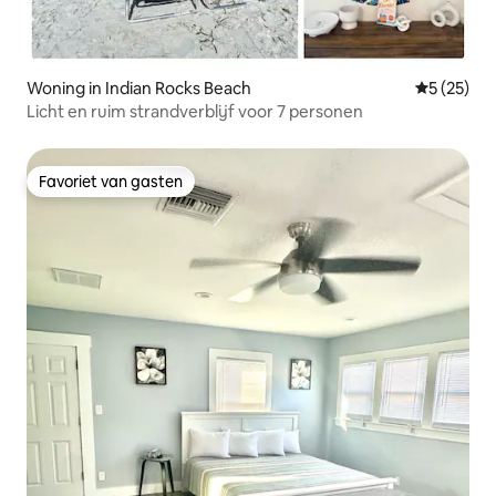
Woning in Indian Rocks Beach
Gemiddelde
5 (25)
Licht en ruim strandverblijf voor 7 personen
Favoriet van gasten
Favoriet van gasten