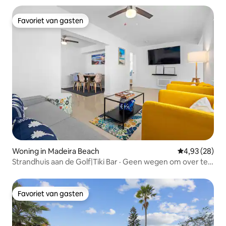
Favoriet van gasten
Favoriet van gasten
Woning in Madeira Beach
Gemiddelde be
4,93 (28)
Strandhuis aan de Golf|Tiki Bar · Geen wegen om over te
steken
Favoriet van gasten
Favoriet van gasten