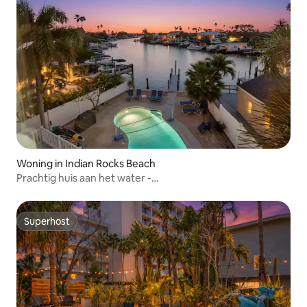
Woning in Indian Rocks Beach
Prachtig huis aan het water -
strand/zwembad/hottub/kajak
Superhost
Superhost