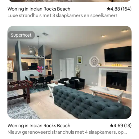
Woning in Indian Rocks Beach
Gemiddelde beo
4,88 (164)
Luxe strandhuis met 3 slaapkamers en speelkamer!
Superhost
Superhost
Woning in Indian Rocks Beach
Gemiddelde be
4,69 (13)
Nieuw gerenoveerd strandhuis met 4 slaapkamers, op
loopafstand van het zand!