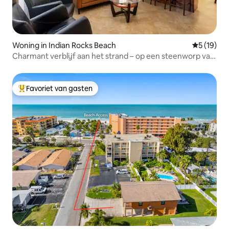
Woning in Indian Rocks Beach
Gemiddelde
5 (19)
Charmant verblijf aan het strand – op een steenworp van
het strand!
Favoriet van gasten
Topfavoriet van gasten