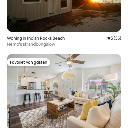
Woning in Indian Rocks Beach
Gemiddelde
5 (35)
Nemo's strandbungalow
Favoriet van gasten
Favoriet van gasten