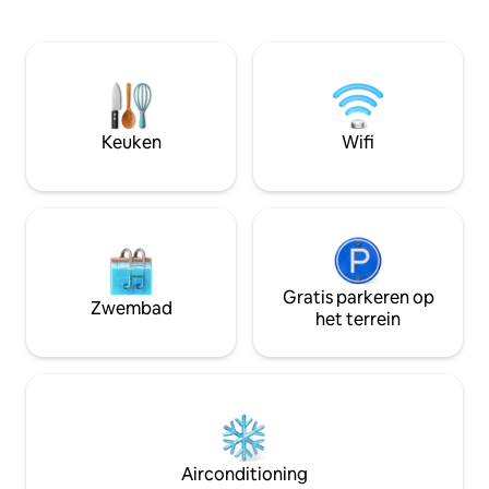
Intracoastal-toeg
zorgt het voor een zeer ontspannende
onbelemmerde zo
en handige strandervaring, de hele dag
ontspan in de hot 
en elke dag. Je hoeft geen druk
in de speelkamer of
kruispunt over te steken om het witte
maaltijd op de patio🥙. Perf
zand en de golven te bereiken, stap
familiereünies, uit
gewoon uit je achterdeur naar twee co.
vriendin, bruilof
Keuken
Wifi
omdat je een uitje
Gratis parkeren op
Zwembad
het terrein
Airconditioning