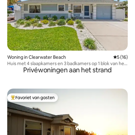
Woning in Clearwater Beach
Gemiddelde
5 (16)
Huis met 4 slaapkamers en 3 badkamers op 1 blok van het
Privéwoningen aan het strand
strand
Favoriet van gasten
Topfavoriet van gasten