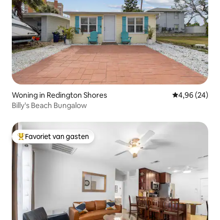
Woning in Redington Shores
Gemiddelde be
4,96 (24)
Billy's Beach Bungalow
Favoriet van gasten
Topfavoriet van gasten