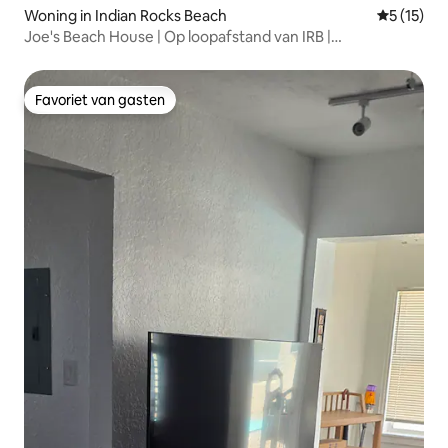
Woning in Indian Rocks Beach
Gemiddeld
5 (15)
Joe's Beach House | Op loopafstand van IRB |
Gezinsvriendelijk
Favoriet van gasten
Favoriet van gasten