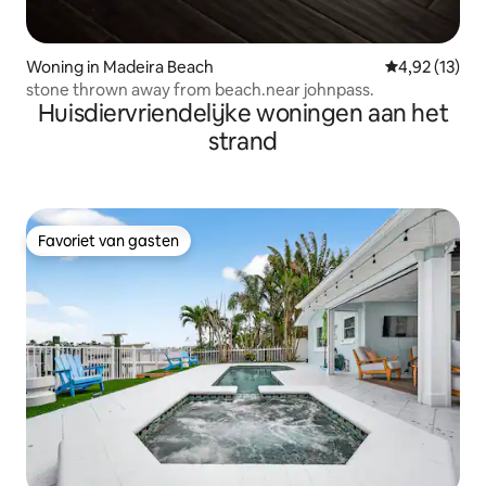
Woning in Madeira Beach
Gemiddelde be
4,92 (13)
stone thrown away from beach.near johnpass.
Huisdiervriendelijke woningen aan het
strand
Favoriet van gasten
Favoriet van gasten