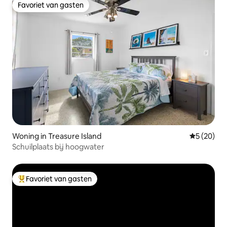
Favoriet van gasten
Favoriet van gasten
Woning in Treasure Island
Gemiddelde
5 (20)
Schuilplaats bij hoogwater
Favoriet van gasten
Topfavoriet van gasten