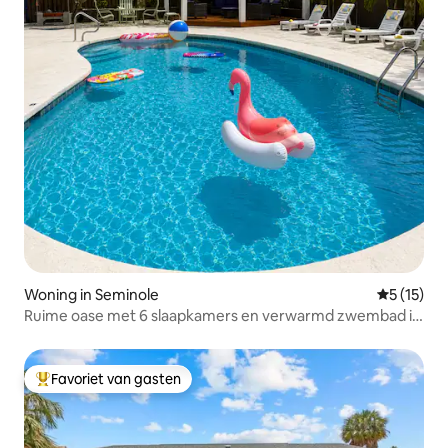
Woning in Seminole
Gemiddeld
5 (15)
Ruime oase met 6 slaapkamers en verwarmd zwembad in
de buurt van de stranden van de Golf
Favoriet van gasten
Topfavoriet van gasten