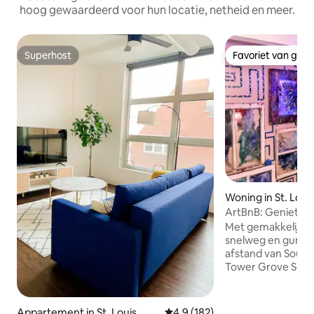
hoog gewaardeerd voor hun locatie, netheid en meer.
Superhost
Favoriet van gas
Superhost
Favoriet van gas
Woning in St. Loui
ArtBnB: Geniet va
samengestelde ge
Met gemakkelijke
snelweg en gunsti
afstand van Soular
Tower Grove South
deze op maat ont
alleen een ervarin
een perfecte uitva
Appartement in St. Louis
Gemiddelde beoordeling van 4,
4,9 (182)