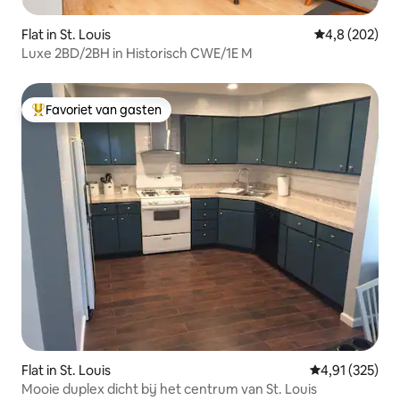
Flat in St. Louis
Gemiddelde be
4,8 (202)
Luxe 2BD/2BH in Historisch CWE/1E M
Favoriet van gasten
Topfavoriet van gasten
Flat in St. Louis
Gemiddelde beo
4,91 (325)
Mooie duplex dicht bij het centrum van St. Louis