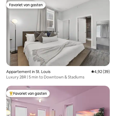
Favoriet van gasten
Favoriet van gasten
Appartement in St. Louis
Gemiddelde be
4,92 (39)
Luxury 2BR | 5 min to Downtown & Stadiums
Favoriet van gasten
Topfavoriet van gasten