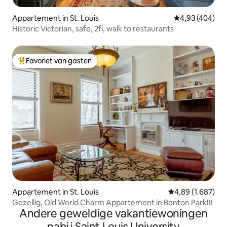
Appartement in St. Louis
Gemiddelde beo
4,93 (404)
Historic Victorian, safe, 2fl, walk to restaurants
Favoriet van gasten
Topfavoriet van gasten
Appartement in St. Louis
Gemiddelde beoor
4,89 (1.687)
Gezellig, Old World Charm Appartement in Benton Park!!!
Andere geweldige vakantiewoningen
nabij Saint Louis University