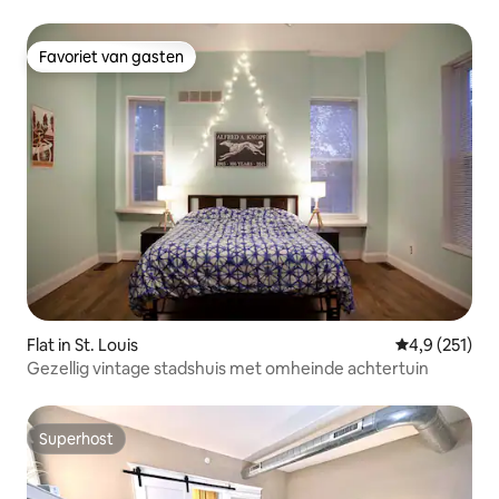
Favoriet van gasten
Favoriet van gasten
Flat in St. Louis
Gemiddelde be
4,9 (251)
Gezellig vintage stadshuis met omheinde achtertuin
Superhost
Superhost