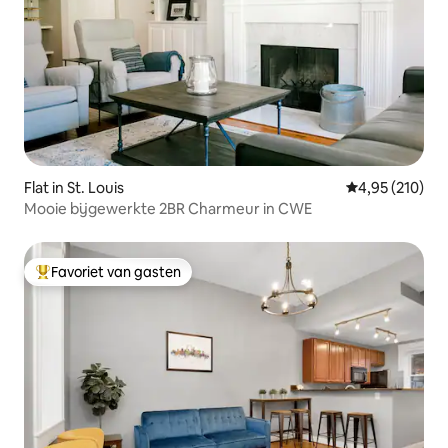
Flat in St. Louis
Gemiddelde beo
4,95 (210)
Mooie bijgewerkte 2BR Charmeur in CWE
Favoriet van gasten
Topfavoriet van gasten