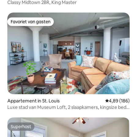
Classy Midtown 2BR, King Master
Favoriet van gasten
Favoriet van gasten
Appartement in St. Louis
Gemiddelde beo
4,89 (186)
Luxe stad van Museum Loft, 2 slaapkamers, kingsize bed,
parkeergelegenheid
Superhost
Superhost