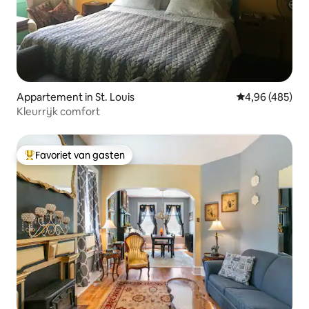
Appartement in St. Louis
Gemiddelde beo
4,96 (485)
Kleurrijk comfort
Favoriet van gasten
Topfavoriet van gasten