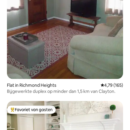
Flat in Richmond Heights
Gemiddelde beo
4,79 (165)
Bijgewerkte duplex op minder dan 1,5 km van Clayton.
Favoriet van gasten
Topfavoriet van gasten