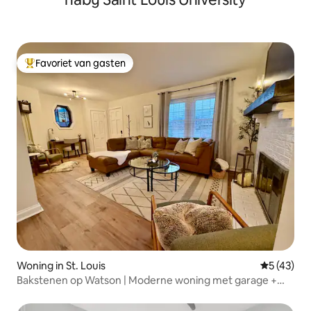
Favoriet van gasten
Topfavoriet van gasten
Woning in St. Louis
Gemiddelde
5 (43)
Bakstenen op Watson | Moderne woning met garage +
serre