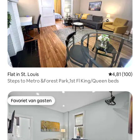
Flat in St. Louis
Gemiddelde beo
4,81 (100)
Steps to Metro &Forest Park,1st Fl King/Queen beds
Favoriet van gasten
Favoriet van gasten