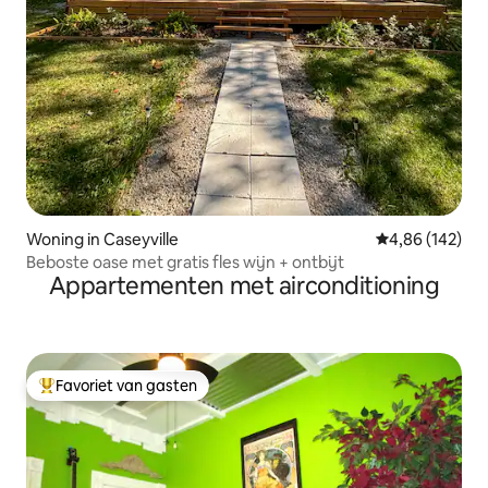
Woning in Caseyville
Gemiddelde beo
4,86 (142)
Beboste oase met gratis fles wijn + ontbijt
Appartementen met airconditioning
Favoriet van gasten
Topfavoriet van gasten