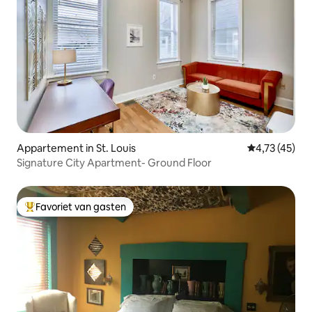
Appartement in St. Louis
Gemiddelde b
4,73 (45)
Signature City Apartment- Ground Floor
Favoriet van gasten
Topfavoriet van gasten