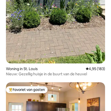
Woning in St. Louis
Gemiddelde beo
4,95 (183)
Nieuw: Gezellig huisje in de buurt van de heuvel
Favoriet van gasten
Topfavoriet van gasten