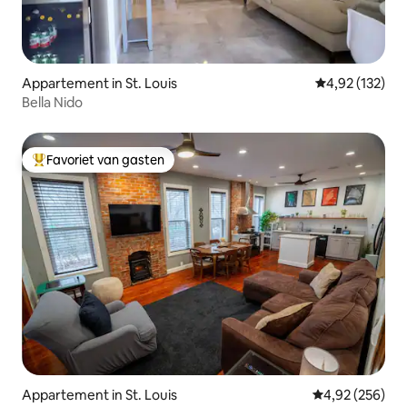
Appartement in St. Louis
Gemiddelde beo
4,92 (132)
Bella Nido
Favoriet van gasten
Topfavoriet van gasten
Appartement in St. Louis
Gemiddelde beo
4,92 (256)