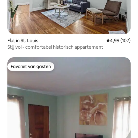
Flat in St. Louis
Gemiddelde beo
4,99 (107)
Stijlvol - comfortabel historisch appartement
Favoriet van gasten
Favoriet van gasten