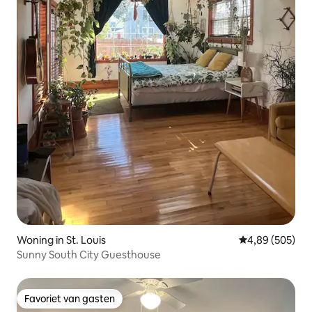
Woning in St. Louis
Gemiddelde beo
4,89 (505)
Sunny South City Guesthouse
Favoriet van gasten
Favoriet van gasten