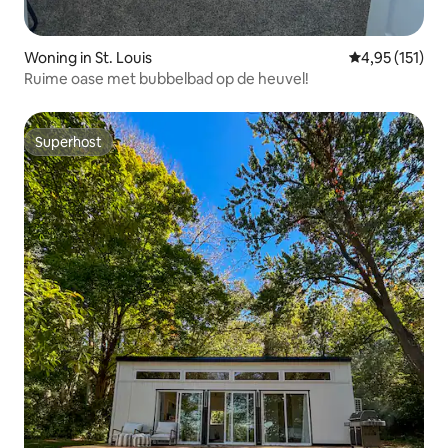
Woning in St. Louis
Gemiddelde be
4,95 (151)
Ruime oase met bubbelbad op de heuvel!
Superhost
Superhost