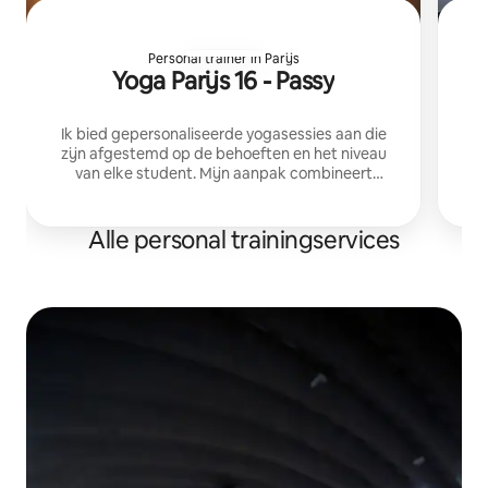
Personal trainer in Parijs
Yoga Parijs 16 - Passy
M
Ik bied gepersonaliseerde yogasessies aan die
zijn afgestemd op de behoeften en het niveau
van elke student. Mijn aanpak combineert
beweging, ademhaling en mindfulness om
balans te creëren, stress te verminderen en het
algehele welzijn te verbeteren.
Alle personal trainingservices