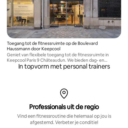
Toegang tot de fitnessruimte op de Boulevard
Haussmann door Keepcool
Geniet van flexibele toegang tot de fitnessruimte in
Keepcool Paris 9 Châteaudun. We bieden dag- en
In topvorm met personal trainers
weekpassen zonder begeleiding aan. Train volgens je
eigen schema, zonder enige verplichting.
Professionals uit de regio
Vind een fitnessroutine die helemaal op jou is
afgestemd. Verbeter je conditie!