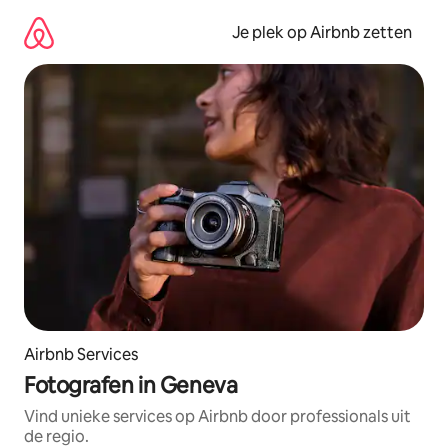
Ga
direct
Je plek op Airbnb zetten
naar
inhoud
Airbnb Services
Fotografen in Geneva
Vind unieke services op Airbnb door professionals uit
de regio.