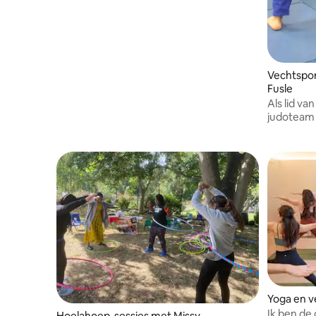
Vechtsport
Fusle
Als lid v
judoteam 
internati
evenals in
meedoe. I
scheidsrec
Yoga en v
Ik ben de
Hoelahoep-sessies met Missy