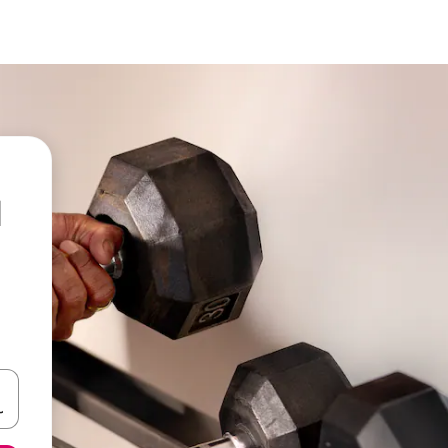
l
een keuze met je de pijltjestoetsen omhoog en omlaag, óf door te tikk