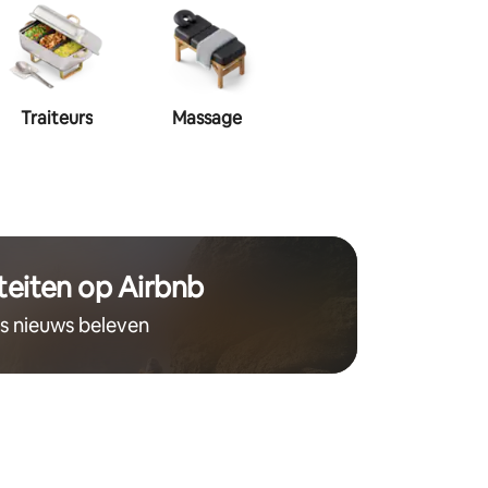
Traiteurs
Massage
Make-up
Haa
teiten op Airbnb
ts nieuws beleven