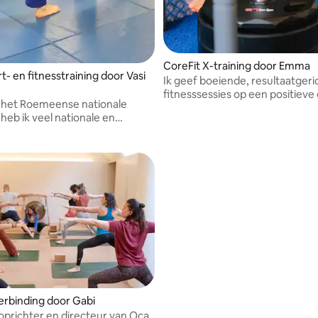
CoreFit X-training door Emma
- en fitnesstraining door Vasi
Ik geef boeiende, resultaatgeri
fitnesssessies op een positieve
an het Roemeense nationale
motiverende manier.
heb ik veel nationale en
onale toernooien gewonnen,
 BJJ, waar ik nog steeds
k ben ook een continentale
hter van de IJF.
erbinding door Gabi
 oprichter en directeur van Oca,