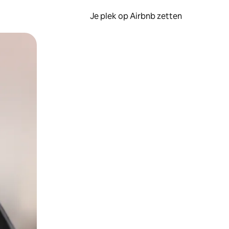
Je plek op Airbnb zetten
en of swipen.