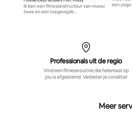
een yoga-
Ik ben een fitnessinstructeur van niveau
centrum 
twee en een toegewijde
hulahoepdocent. Ik ben ook een hoepel-
fitnessinstructeur.
Professionals uit de regio
Vind een fitnessroutine die helemaal op
jou is afgestemd. Verbeter je conditie!
Meer serv