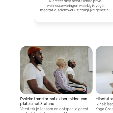
Ik creëer diep herstellende privé-
wellnesservaringen waarbij ik yoga,
meditatie, ademwerk, zintuiglijke genezing,
ontspanning en lichaamsbewuste
beweging combineer.
Fysieke transformatie door middel van
Mindful 
pilates met Stefano
Ik heb le
Versterk je lichaam en ontspan je geest
Yoga Crea