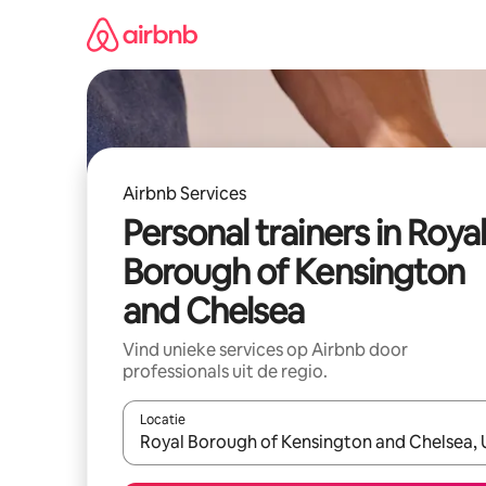
Ga
direct
naar
inhoud
Airbnb Services
Personal trainers in Roya
Borough of Kensington
and Chelsea
Vind unieke services op Airbnb door
professionals uit de regio.
Locatie
Wanneer er resultaten beschikbaar zijn, maak je 