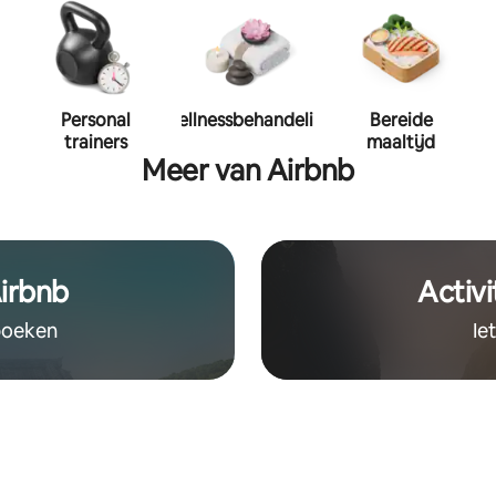
Personal
Wellnessbehandeling
Bereide
trainers
maaltijd
Meer van Airbnb
irbnb
Activi
 boeken
Ie