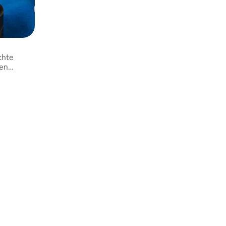
chte
 en