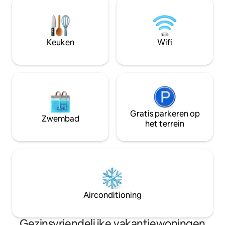
groene bezienswaardigheden en goede
bezienswaardighe
luchtstroom. 2 queensize bedden met
te wandelen of fi
100% katoenen lakens en extra kussens.
metrobusstations,
We geven om je slaap! Goede kwaliteit
ecobikes in de buur
Keuken
Wifi
Internet & Tv
restaurants, bars
Gratis parkeren op
Zwembad
het terrein
Airconditioning
Gezinsvriendelijke vakantiewoningen