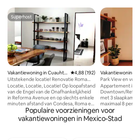
Superhost
Superhost
Vakantiewoning in Cuauhté
Gemiddelde beoordeling van 4,8
4,88 (192)
Vakantiewoning in
moc
a
Uitstekende locatie! Renovatie Roma
Park View en volle
Condesa Polanco
appartement + 24/
Locatie, Locatie, Locatie! Op loopafstand
Appartement in ar
van de Engel van de Onafhankelijkheid
Downtown/Reform
in Reforma Avenue en op slechts enkele
met 3 slaapkamers 
minuten afstand van Condesa, Roma en
maximaal 8 person
Populaire voorzieningen voor
Polanco. Ideaal voor zowel vakantie als
kingsize bedden, 
zakelijke doeleinden. Dichtbij
slaapbank, 1 1/2 b
vakantiewoningen in Mexico-Stad
restaurants, bars en koffiehuizen en op
uitgeruste keuke
slechts 2 blokken afstand van de
Internet 50 MB/s
Mexicaanse beurs. Accommodaties
was/droog machine
Petit, gezellig en rustig Veel daglicht,
appartement is g