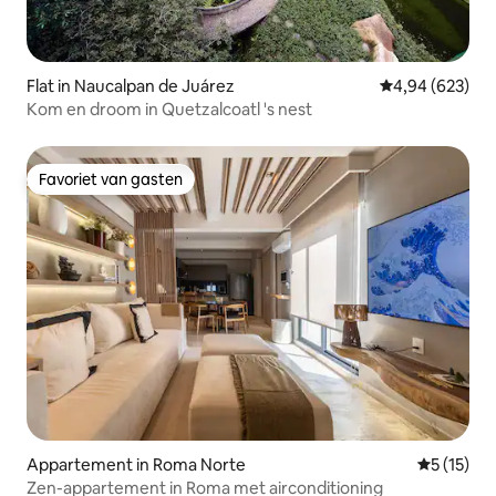
Flat in Naucalpan de Juárez
Gemiddelde beo
4,94 (623)
Kom en droom in Quetzalcoatl 's nest
Favoriet van gasten
Favoriet van gasten
Appartement in Roma Norte
Gemiddeld
5 (15)
Zen-appartement in Roma met airconditioning