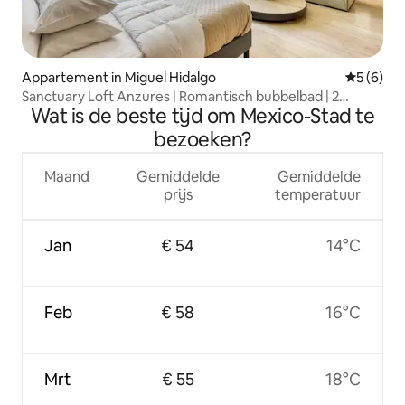
Appartement in Miguel Hidalgo
Gemiddeld
5 (6)
Sanctuary Loft Anzures | Romantisch bubbelbad | 2
Wat is de beste tijd om Mexico-Stad te
gasten
bezoeken?
Maand
Gemiddelde
Gemiddelde
prijs
temperatuur
Jan
€ 54
14°C
Feb
€ 58
16°C
Mrt
€ 55
18°C