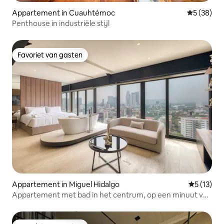
Appartement in Cuauhtémoc
Gemiddelde
5 (38)
Penthouse in industriële stijl
Favoriet van gasten
Favoriet van gasten
Appartement in Miguel Hidalgo
Gemiddeld
5 (13)
Appartement met bad in het centrum, op een minuut van
Polanco