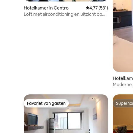
Hotelkamer in Centro
Gemiddelde beoordeling
4,77 (531)
Loft met airconditioning en uitzicht op
het centrum!
Hotelkame
Moderne s
Favoriet van gasten
Superho
Favoriet van gasten
Superho