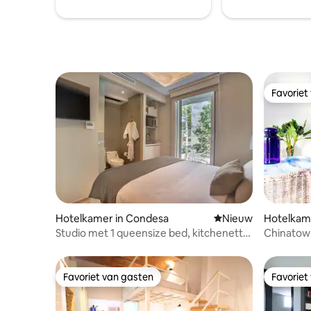
Favoriet
Favoriet
Hotelkamer in Condesa
Nieuwe accommoda
Nieuw
Hotelkame
Studio met 1 queensize bed, kitchenette
Chinatown
en balkon.
Favoriet van gasten
Favoriet
Favoriet van gasten
Favoriet