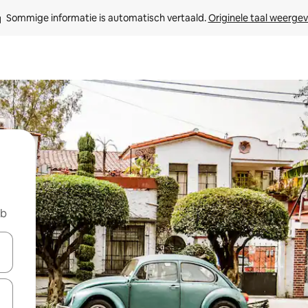
Sommige informatie is automatisch vertaald. 
Originele taal weerge
nb
een keuze met je de pijltjestoetsen omhoog en omlaag, óf door te tikk