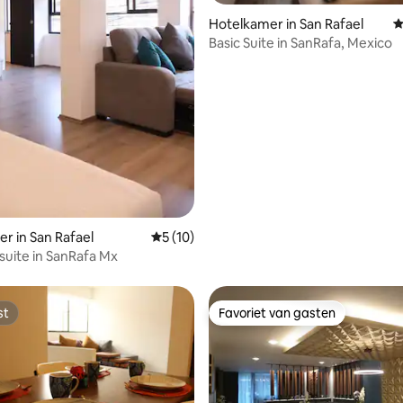
 van 4,77 op 5, 531 recensies
Hotelkamer in San Rafael
G
Basic Suite in SanRafa, Mexico
r in San Rafael
Gemiddelde beoordeling van 5 op 5, 10 r
5 (10)
uite in SanRafa Mx
st
Favoriet van gasten
st
Favoriet van gasten