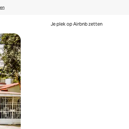
ven
Je plek op Airbnb zetten
en of swipen.