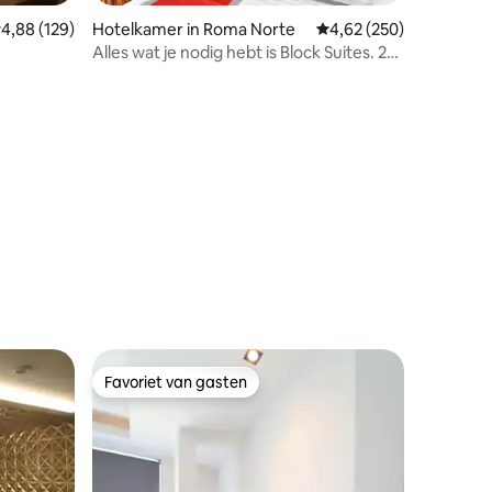
emiddelde beoordeling van 4,88 op 5, 129 recensies
4,88 (129)
Hotelkamer in Roma Norte
Gemiddelde beoordeling
4,62 (250)
Alles wat je nodig hebt is Block Suites. 2
bedden
ecensies
Favoriet van gasten
Favoriet van gasten