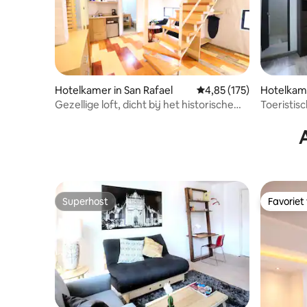
Hotelkamer in San Rafael
Gemiddelde beoordeling
4,85 (175)
Hotelkam
Gezellige loft, dicht bij het historische
Toeristis
centrum
Superhost
Favoriet
Superhost
Favoriet