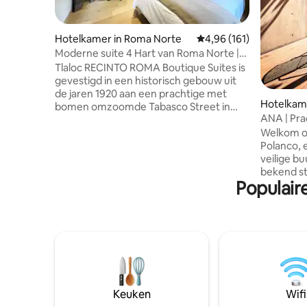
Hotelkamer in Roma Norte
Gemiddelde beoordeling
4,96 (161)
Moderne suite 4 Hart van Roma Norte |
Zelf inchecken
Tlaloc RECINTO ROMA Boutique Suites is
gevestigd in een historisch gebouw uit
de jaren 1920 aan een prachtige met
Hotelkam
bomen omzoomde Tabasco Street in
pultepec
ANA | Pra
Colonia Roma. Het huis biedt een mix van
Polanco
Welkom op 
kosmopolitisch design met een vleugje
Polanco, 
Mexicaanse stijl, zoals het gebruik van
veilige b
vulkanische steen, hardhouten vloeren,
bekend st
eigentijdse kunstwerken en aangepaste
Populair
gastronom
meubels. Tlaloc zit vol met natuurlijk
attracties, Verken de nabijgele
licht, queensize bed, wifi, Smart HD 49
iconische
inch tv en eigen badkamer. Alle details
Chapultep
zijn ontworpen om je verblijf
museum, 
comfortabel en uniek te maken. We
elegante
volgen de COVID-
de la Reforma. Geniet va
ontsmettingsprotocollen.
met 24 uu
de bruise
Keuken
Wifi
met gema