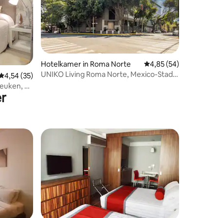
ecensies
Hotelkamer in Roma Norte
Gemiddelde beoordelin
4,85 (54)
UNIKO Living Roma Norte, Mexico-Stad ·
Gemiddelde beoordeling van 4,54 op 5, 35 recensies
4,54 (35)
King
euken, 2
r