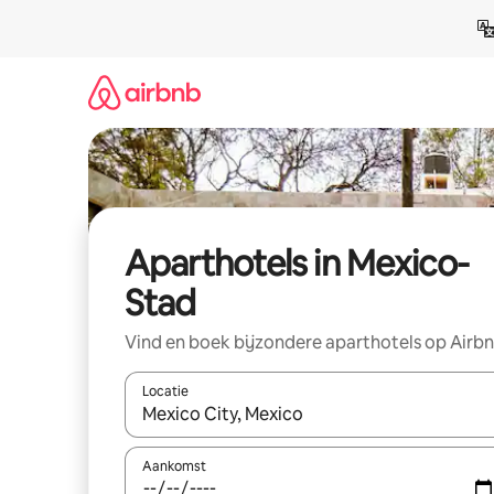
Ga
direct
naar
inhoud
Aparthotels in Mexico-
Stad
Vind en boek bijzondere aparthotels op Airb
Locatie
Wanneer er resultaten beschikbaar zijn, maak je 
Aankomst