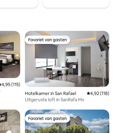
Favoriet van gasten
Favoriet van gasten
Gemiddelde beoordeling van 4,95 op 5, 115 recensies
4,95 (115)
e
ecensies
Hotelkamer in San Rafael
Gemiddelde beoordelin
4,92 (118)
Uitgeruste loft in SanRafa Mx
Favoriet van gasten
Favoriet van gasten