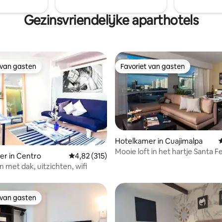
Gezinsvriendelijke aparthotels
 van gasten
Favoriet van gasten
 van gasten
Favoriet van gasten
Hotelkamer in Cuajimalpa
Mooie loft in het hartje Santa F
tie
r in Centro
Gemiddelde beoordeling van 4,82 op 5, 315 r
4,82 (315)
 met dak, uitzichten, wifi
 van gasten
 van gasten