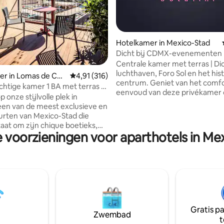
 van 4,96 op 5, 161 recensies
Hotelkamer in Mexico-Stad
Dicht bij CDMX-evenementen 
Privékamer 1
Centrale kamer met terras | Dic
luchthaven, Foro Sol en het his
er in Lomas de Cha
Gemiddelde beoordeling van 4,91 op 5, 316 r
4,91 (316)
centrum. Geniet van het comfo
chtige kamer 1 BA met terras |
eenvoud van deze privékamer 
onze stijlvolle plek in
strategische locatie in Mexico-
een van de meest exclusieve en
Ideaal om uit te rusten na het
uurten van Mexico-Stad die
van het centrum, het bijwonen
aat om zijn chique boetieks,
concerten of gewoon te ontsp
e voorzieningen voor aparthotels in Me
ische restaurants en culturele
het terras met een prachtig uit
gen
de stad. Ontspan in een eigen,
 bezienswaardigheden zoals
comfortabele en goed uitgeru
ec Park, het antropologisch
in een van de best verbonden 
het Soumaya Museum en de
van de stad. Ideaal voor
 met bomen omzoomde Paseo
concertbezoekers
n gemoedsrust
r per dag veiligheid en verken
Gratis p
nde energie van Mexico-Stad
Zwembad
t
k.