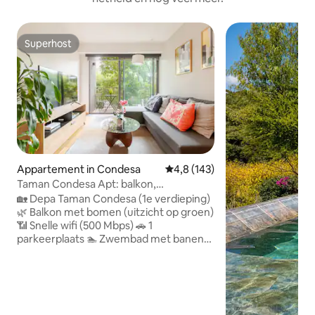
Superhost
Superhost
Appartement in Condesa
Gemiddelde beoordeling van 4,
4,8 (143)
Taman Condesa Apt: balkon,
fitnessruimte+baan en dakterras
🏡 Depa Taman Condesa (1e verdieping)
🌿 Balkon met bomen (uitzicht op groen)
📶 Snelle wifi (500 Mbps) 🚗 1
parkeerplaats 🏊 Zwembad met banen
(reserveren in de lobby) 💪
Fitnessruimte 🌇 Daktuin met uitzicht op
CDMX 💻 Lobby lounge en co-working 🔐
Zelf inchecken met code + 24/7
beveiliging ☕ Uitgeruste keuken +