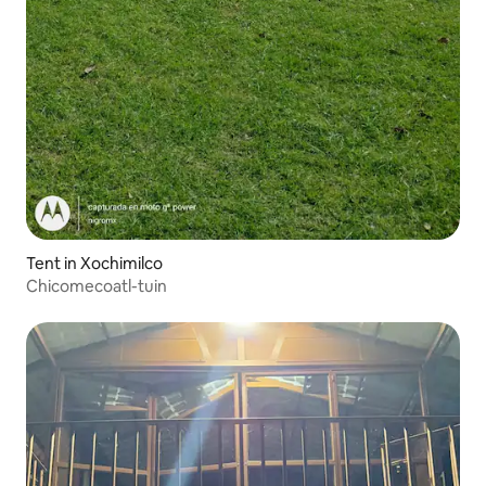
Tent in Xochimilco
Chicomecoatl-tuin