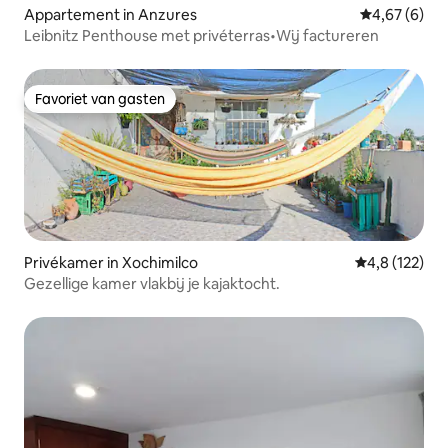
Appartement in Anzures
Gemiddelde b
4,67 (6)
Leibnitz Penthouse met privéterras•Wij factureren
Favoriet van gasten
Favoriet van gasten
Privékamer in Xochimilco
Gemiddelde be
4,8 (122)
Gezellige kamer vlakbij je kajaktocht.