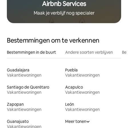
Airbnb Services
Maak je verblijf nog specialer
Bestemmingen om te verkennen
Bestemmingen in de buurt
Andere soorten verblijven
Bes
Guadalajara
Puebla
Vakantiewoningen
Vakantiewoningen
Santiago de Querétaro
Acapulco
Vakantiewoningen
Vakantiewoningen
Zapopan
León
Vakantiewoningen
Vakantiewoningen
Guanajuato
Meer tonen
Vakantiewoningen