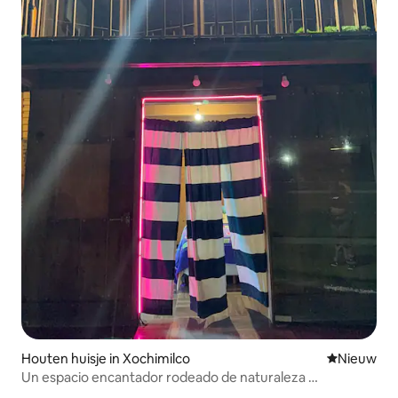
Houten huisje in Xochimilco
Nieuwe ac
Nieuw
Un espacio encantador rodeado de naturaleza …