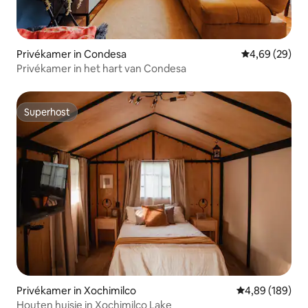
Privékamer in Condesa
Gemiddelde be
4,69 (29)
Privékamer in het hart van Condesa
Superhost
Superhost
Privékamer in Xochimilco
Gemiddelde beo
4,89 (189)
Houten huisje in Xochimilco Lake