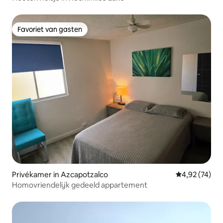
Favoriet van gasten
Favoriet van gasten
Privékamer in Azcapotzalco
Gemiddelde be
4,92 (74)
Homovriendelijk gedeeld appartement