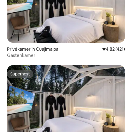
Privékamer in Cuajimalpa
Gemiddelde beo
4,82 (421)
Gastenkamer
Superhost
Superhost