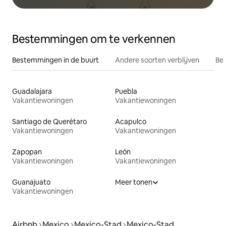
Bestemmingen om te verkennen
Bestemmingen in de buurt
Andere soorten verblijven
Bes
Guadalajara
Puebla
Vakantiewoningen
Vakantiewoningen
Santiago de Querétaro
Acapulco
Vakantiewoningen
Vakantiewoningen
Zapopan
León
Vakantiewoningen
Vakantiewoningen
Guanajuato
Meer tonen
Vakantiewoningen
Airbnb
Mexico
Mexico-Stad
Mexico-Stad