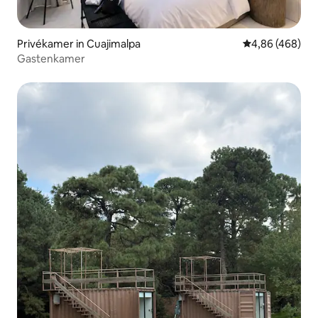
Privékamer in Cuajimalpa
Gemiddelde beo
4,86 (468)
Gastenkamer