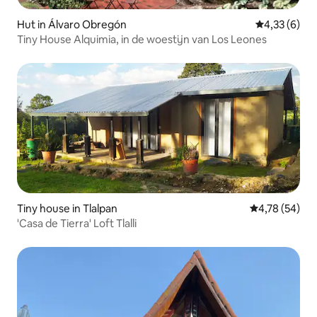
Hut in Álvaro Obregón
Gemiddelde b
4,33 (6)
Tiny House Alquimia, in de woestijn van Los Leones
Tiny house in Tlalpan
Gemiddelde be
4,78 (54)
'Casa de Tierra' Loft Tlalli