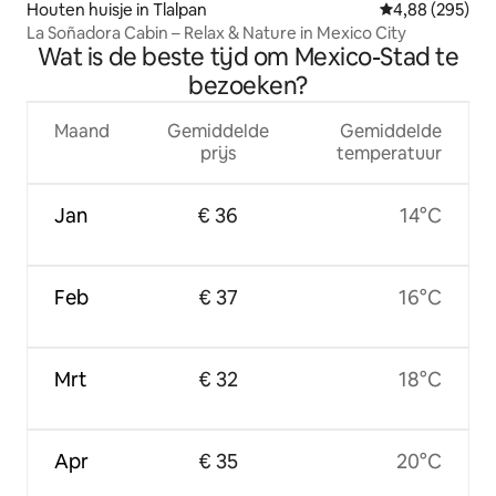
Houten huisje in Tlalpan
Gemiddelde beo
4,88 (295)
La Soñadora Cabin – Relax & Nature in Mexico City
Wat is de beste tijd om Mexico-Stad te
bezoeken?
Maand
Gemiddelde
Gemiddelde
prijs
temperatuur
Jan
€ 36
14°C
Feb
€ 37
16°C
Mrt
€ 32
18°C
Apr
€ 35
20°C