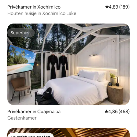
Privékamer in Xochimilco
Gemiddelde beo
4,89 (189)
Houten huisje in Xochimilco Lake
Superhost
Superhost
Privékamer in Cuajimalpa
Gemiddelde beo
4,86 (468)
Gastenkamer