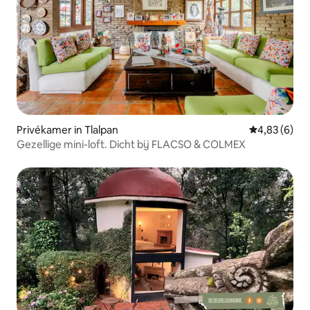
Privékamer in Tlalpan
Gemiddelde b
4,83 (6)
Gezellige mini-loft. Dicht bij FLACSO & COLMEX