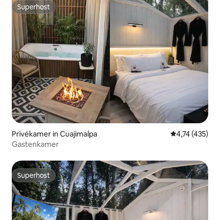
Superhost
Superhost
Privékamer in Cuajimalpa
Gemiddelde beo
4,74 (435)
Gastenkamer
Superhost
Superhost