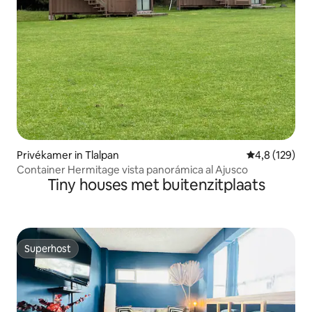
Privékamer in Tlalpan
Gemiddelde be
4,8 (129)
Container Hermitage vista panorámica al Ajusco
Tiny houses met buitenzitplaats
Superhost
Superhost