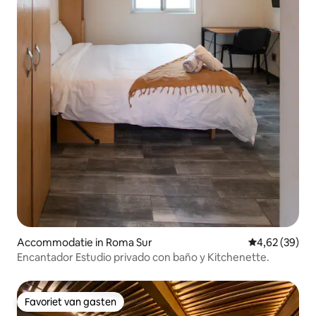
Accommodatie in Roma Sur
Gemiddelde be
4,62 (39)
Encantador Estudio privado con baño y Kitchenette.
Favoriet van gasten
Favoriet van gasten