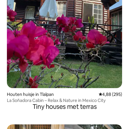
Houten huisje in Tlalpan
Gemiddelde beo
4,88 (295)
La Soñadora Cabin – Relax & Nature in Mexico City
Tiny houses met terras