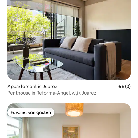
Appartement in Juarez
Gemiddeld
5 (3)
Penthouse in Reforma-Angel, wijk Juárez
Favoriet van gasten
Favoriet van gasten