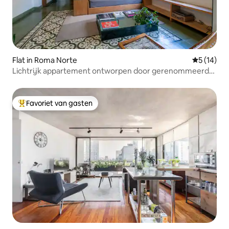
Flat in Roma Norte
Gemiddelde
5 (14)
Lichtrijk appartement ontworpen door gerenommeerde
architecten
Favoriet van gasten
Topfavoriet van gasten