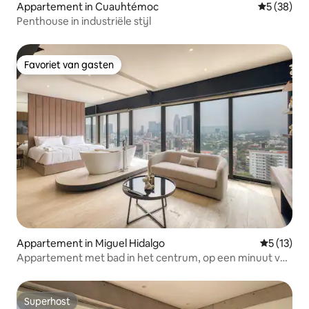
Appartement in Cuauhtémoc
Gemiddelde
5 (38)
Penthouse in industriële stijl
Favoriet van gasten
Favoriet van gasten
Appartement in Miguel Hidalgo
Gemiddeld
5 (13)
Appartement met bad in het centrum, op een minuut van
Polanco
Superhost
Superhost