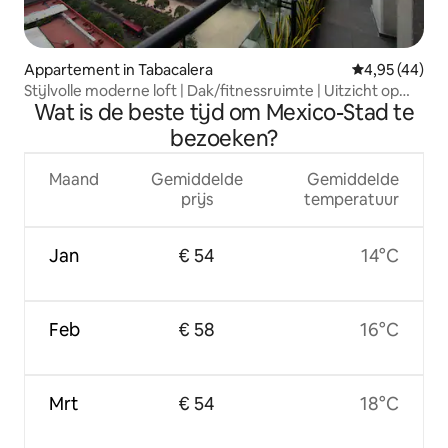
Appartement in Tabacalera
Gemiddelde be
4,95 (44)
Stijlvolle moderne loft | Dak/fitnessruimte | Uitzicht op
Wat is de beste tijd om Mexico-Stad te
monument
bezoeken?
Maand
Gemiddelde
Gemiddelde
prijs
temperatuur
Jan
€ 54
14°C
Feb
€ 58
16°C
Mrt
€ 54
18°C