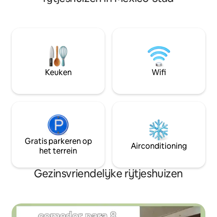
leuke bars, markt
metrostations en 
Kahlo-museum. De 
Mexicaanse kunst 
is gezellig en mooi
voor stellen, solo-
reizigers, gezinne
goed opgevoede h
Keuken
Wifi
(huisdieren).
Gratis parkeren op
Airconditioning
het terrein
Gezinsvriendelijke rijtjeshuizen