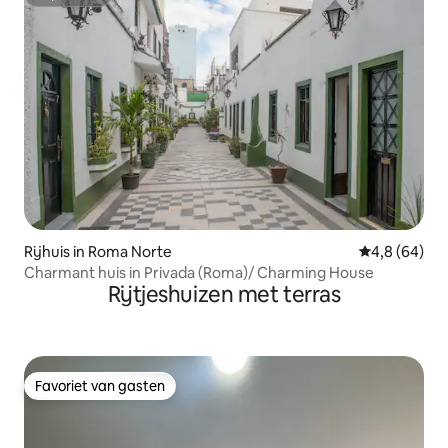
Superhost
Rijhuis in Roma Norte
Gemiddelde b
4,8 (64)
Charmant huis in Privada (Roma)/ Charming House
Rijtjeshuizen met terras
Favoriet van gasten
Favoriet van gasten