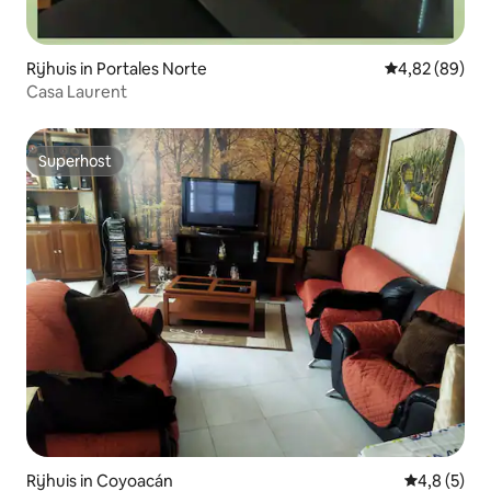
Rijhuis in Portales Norte
Gemiddelde be
4,82 (89)
Casa Laurent
Superhost
Superhost
Rijhuis in Coyoacán
Gemiddelde 
4,8 (5)