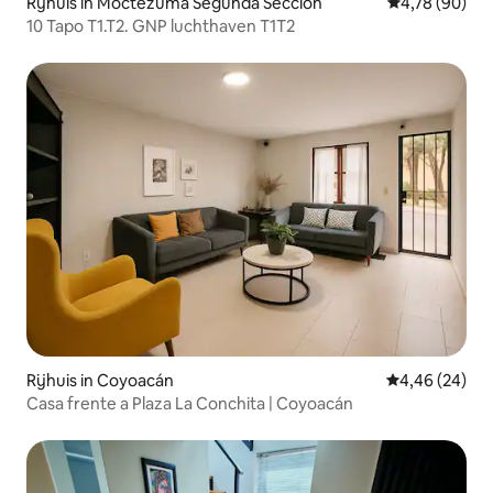
Rijhuis in Moctezuma Segunda Sección
Gemiddelde be
4,78 (90)
10 Tapo T1.T2. GNP luchthaven T1T2
Rijhuis in Coyoacán
Gemiddelde be
4,46 (24)
Casa frente a Plaza La Conchita | Coyoacán