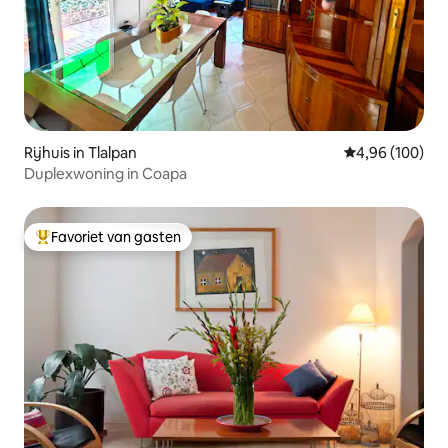
Rijhuis in Tlalpan
Gemiddelde beo
4,96 (100)
Duplexwoning in Coapa
Favoriet van gasten
Topfavoriet van gasten