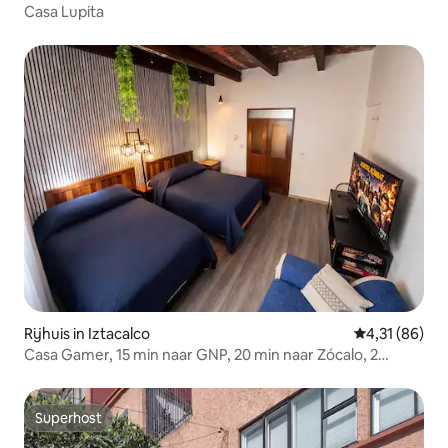
Casa Lupita
Rijhuis in Iztacalco
Gemiddelde be
4,31 (86)
Casa Gamer, 15 min naar GNP, 20 min naar Zócalo, 2
matraskamers
Superhost
Superhost