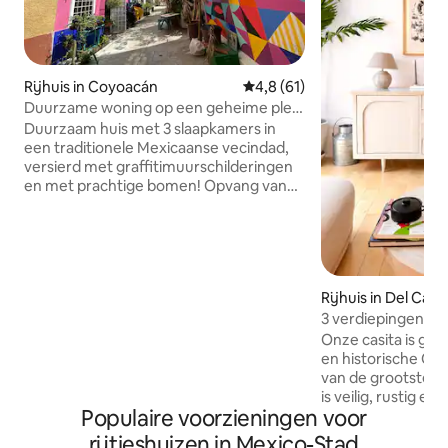
Rijhuis in Coyoacán
Gemiddelde beoordeling van 4
4,8 (61)
Duurzame woning op een geheime plek
met muurschildering – Coyoacan
Duurzaam huis met 3 slaapkamers in
een traditionele Mexicaanse vecindad,
versierd met graffitimuurschilderingen
en met prachtige bomen! Opvang van
regenwater, zonnepanelen,
zonneboiler, wormencomposteerder.
Twee slaapkamers hebben hoge
plafonds met een zwevende houten
trap op uitkragende steunen die naar
Rijhuis in Del Car
een loft met grote bedden leidt. De
3 verdiepingen te
hoofdslaapkamer met kingsize bed
dakterras in het h
heeft een boeddhistisch altaar, een
Onze casita is gev
prachtig bloemenbalkon met een
en historische Co
buitendouche en een eigen badkuip met
van de grootste k
dakraam in de badkamer. Biedt
is veilig, rustig e
Populaire voorzieningen voor
comfortabel plaats aan 6 personen!
wandelen en te fie
zeer dicht bij heer
rijtjeshuizen in Mexico-Stad