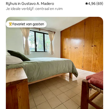
Rijhuis in Gustavo A. Madero
Gemiddelde be
4,96 (69)
Je ideale verblijf: centraal en ruim
Favoriet van gasten
Topfavoriet van gasten