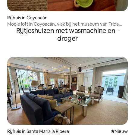
Rijhuis in Coyoacán
Mooie loft in Coyoacán, vlak bij het museum van Frida
Rijtjeshuizen met wasmachine en -
Kahlo.
droger
Rijhuis in Santa María la Ribera
Nieuwe ac
Nieuw