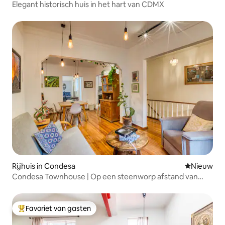
Elegant historisch huis in het hart van CDMX
Rijhuis in Condesa
Nieuwe ac
Nieuw
Condesa Townhouse | Op een steenworp afstand van
Parque México
Favoriet van gasten
Topfavoriet van gasten