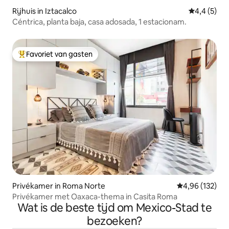
Rijhuis in Iztacalco
Gemiddelde 
4,4 (5)
Céntrica, planta baja, casa adosada, 1 estacionam.
Favoriet van gasten
Topfavoriet van gasten
Privékamer in Roma Norte
Gemiddelde beo
4,96 (132)
Privékamer met Oaxaca-thema in Casita Roma
Wat is de beste tijd om Mexico-Stad te
bezoeken?