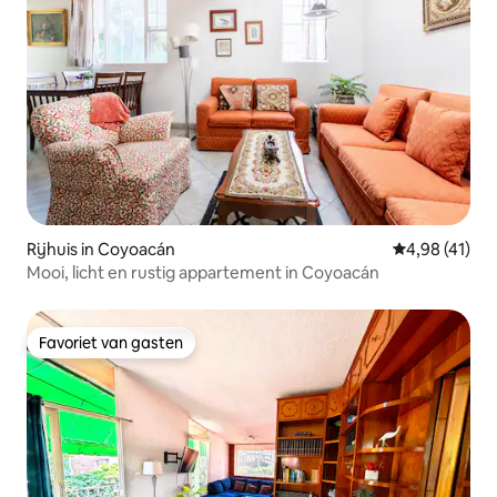
Rijhuis in Coyoacán
Gemiddelde be
4,98 (41)
Mooi, licht en rustig appartement in Coyoacán
Favoriet van gasten
Favoriet van gasten