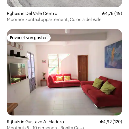
Rijhuis in Del Valle Centro
Gemiddelde be
4,76 (49)
Mooi horizontaal appartement, Colonia del Valle
Favoriet van gasten
Favoriet van gasten
Rijhuis in Gustavo A. Madero
Gemiddelde beo
4,92 (120)
Mooi huis 6 - 10 personen - Bonita Casa