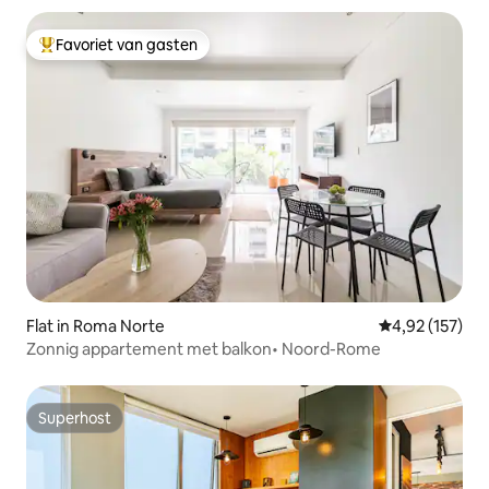
Favoriet van gasten
Topfavoriet van gasten
Flat in Roma Norte
Gemiddelde beo
4,92 (157)
Zonnig appartement met balkon• Noord-Rome
Superhost
Superhost