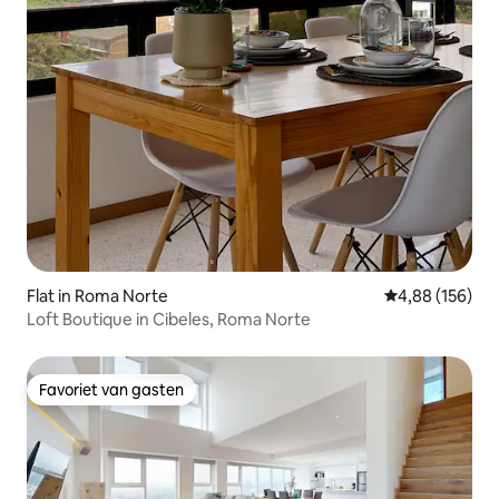
Flat in Roma Norte
Gemiddelde beo
4,88 (156)
Loft Boutique in Cibeles, Roma Norte
Favoriet van gasten
Favoriet van gasten