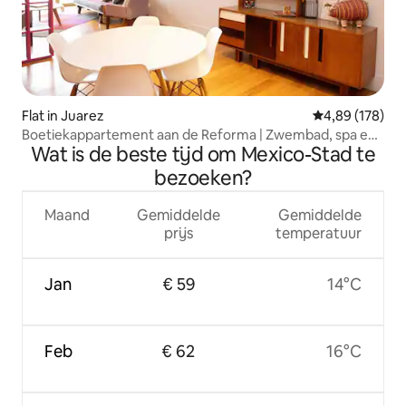
Flat in Juarez
Gemiddelde beo
4,89 (178)
Boetiekappartement aan de Reforma | Zwembad, spa en
Wat is de beste tijd om Mexico-Stad te
fitnessruimte
bezoeken?
Maand
Gemiddelde
Gemiddelde
prijs
temperatuur
Jan
€ 59
14°C
Feb
€ 62
16°C