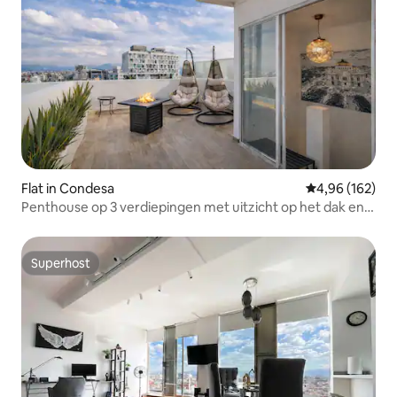
Flat in Condesa
Gemiddelde beo
4,96 (162)
Penthouse op 3 verdiepingen met uitzicht op het dak en
airconditioning | Condesa
Superhost
Superhost