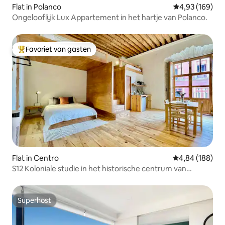
Flat in Polanco
Gemiddelde beo
4,93 (169)
Ongelooflijk Lux Appartement in het hartje van Polanco.
Favoriet van gasten
Topfavoriet van gasten
Flat in Centro
Gemiddelde beo
4,84 (188)
S12 Koloniale studie in het historische centrum van
Mexico-Stad
Superhost
Superhost