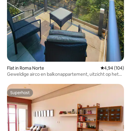
Flat in Roma Norte
Gemiddelde beo
4,94 (104)
Geweldige airco en balkonappartement, uitzicht op het
park, zwembad op het dak
Superhost
Superhost