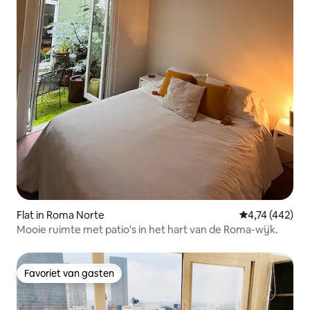
Flat in Roma Norte
Gemiddelde beo
4,74 (442)
Mooie ruimte met patio's in het hart van de Roma-wijk.
Favoriet van gasten
Favoriet van gasten