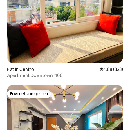
Flat in Centro
Gemiddelde beo
4,88 (323)
Apartment Downtown 1106
Favoriet van gasten
Favoriet van gasten