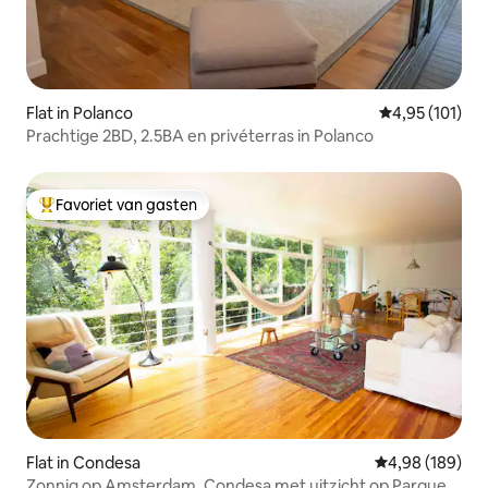
Flat in Polanco
Gemiddelde beo
4,95 (101)
Prachtige 2BD, 2.5BA en privéterras in Polanco
Favoriet van gasten
Topfavoriet van gasten
Flat in Condesa
Gemiddelde beo
4,98 (189)
Zonnig op Amsterdam, Condesa met uitzicht op Parque