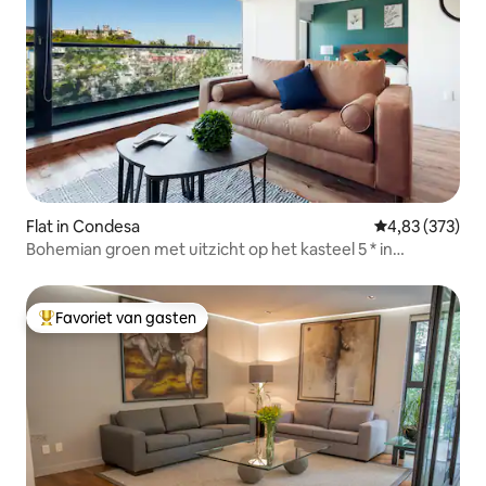
Flat in Condesa
Gemiddelde beo
4,83 (373)
Bohemian groen met uitzicht op het kasteel 5 * in
Condesa.
Favoriet van gasten
Topfavoriet van gasten