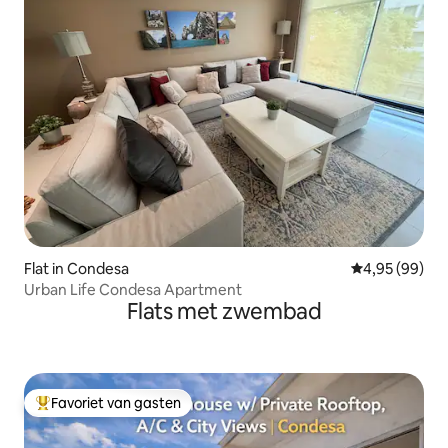
Flat in Condesa
Gemiddelde be
4,95 (99)
Urban Life Condesa Apartment
Flats met zwembad
Favoriet van gasten
Topfavoriet van gasten