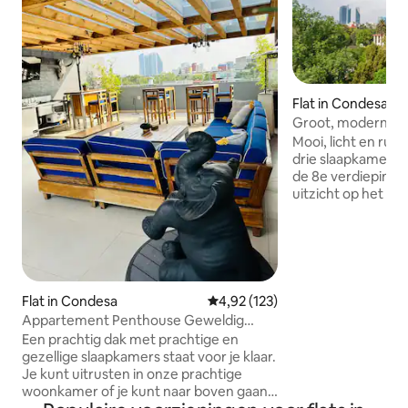
Flat in Condesa
Groot, modern, li
appartement voor
Mooi, licht en ru
drie slaapkamers 
de 8e verdieping 
uitzicht op het pr
Het appartement in 
volledig gerenove
matrassen. Snel in
Plafondventilatore
toegangssleutel. 
lobby. Onze plek l
Flat in Condesa
Gemiddelde beoordeling van 4,9
4,92 (123)
La Condesa, een 
Appartement Penthouse Geweldig
levendige, hippe 
uitzicht in Condesa Ciudad de Mexico
Een prachtig dak met prachtige en
buurten van Mexic
gezellige slaapkamers staat voor je klaar.
restaurants en win
Je kunt uitrusten in onze prachtige
favoriete plek voo
woonkamer of je kunt naar boven gaan