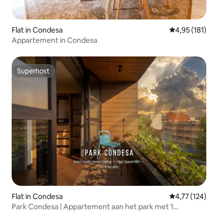
Flat in Condesa
Gemiddelde beo
4,95 (181)
Appartement in Condesa
Superhost
Superhost
Flat in Condesa
Gemiddelde beo
4,77 (124)
Park Condesa | Appartement aan het park met 1
slaapkamer, dakterras en jacuzzi