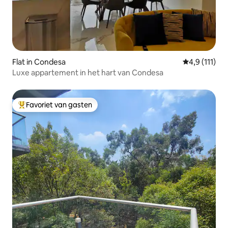
Flat in Condesa
Gemiddelde b
4,9 (111)
Luxe appartement in het hart van Condesa
Favoriet van gasten
Topfavoriet van gasten