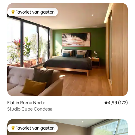
Favoriet van gasten
Topfavoriet van gasten
Flat in Roma Norte
Gemiddelde beo
4,99 (172)
Studio Cube Condesa
Favoriet van gasten
Topfavoriet van gasten