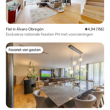
Flat in Álvaro Obregón
Gemiddelde beo
4,94 (156)
Exclusieve nationale feesten PH met voorzieningen
Favoriet van gasten
Favoriet van gasten