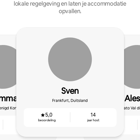
lokale regelgeving en laten je accommodatie
opvallen.
Sven
amma
Ales
Frankfurt, Duitsland
enigd Koninkrijk
San Donato Val di
5,0
14
beoordeling
jaar host
12
5,0
jaar host
beoordeling