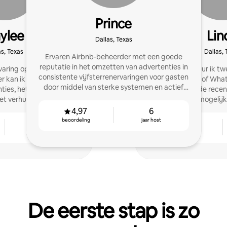
Prince
ylee
Lin
Dallas, Texas
as, Texas
Dallas, 
Ervaren Airbnb-beheerder met een goede
reputatie in het omzetten van advertenties in
varing op het gebied van
Sinds 2017 verhuur ik t
consistente vijfsterrenervaringen voor gasten
an ik je helpen bij het
zien op 'House of What'). Nu help ik a
door middel van sterke systemen en actief
nties, het ontwerpen van
hosts om lovende recens
beheer.
et verhuren van
hun verdienmogelijk
s en hogere inkomsten.
4,97
6
beoordeling
jaar host
2
4,93
jaar host
beoordeling
De eerste stap is zo